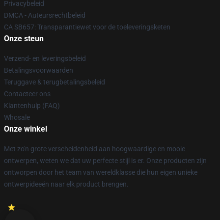
Privacybeleid
DMCA - Auteursrechtbeleid
CA SB657: Transparantiewet voor de toeleveringsketen
Onze steun
Verzend- en leveringsbeleid
Betalingsvoorwaarden
Teruggave & terugbetalingsbeleid
Contacteer ons
Klantenhulp (FAQ)
Whosale
Onze winkel
Met zo'n grote verscheidenheid aan hoogwaardige en mooie
ontwerpen, weten we dat uw perfecte stijl is er. Onze producten zijn
ontworpen door het team van wereldklasse die hun eigen unieke
ontwerpideeën naar elk product brengen.