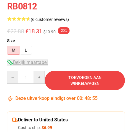
RB0812
(6 customer reviews)
€22.88
€18.31
-20%
$19.90
Size
M
L
Bekijk maattabel
Quantity
TOEVOEGEN AAN
WINKELWAGEN
Deze uitverkoop eindigt over
00
:
48
:
54
Deliver to United States
Cost to ship:
$6.99