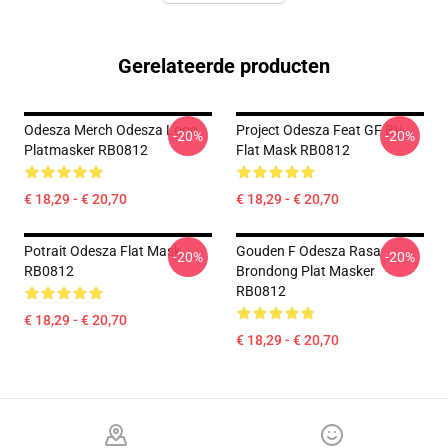
Gerelateerde producten
Odesza Merch Odesza Logo
Project Odesza Feat GF BV
-20%
-20%
Platmasker RB0812
Flat Mask RB0812
€ 18,29 - € 20,70
€ 18,29 - € 20,70
Potrait Odesza Flat Mask
Gouden F Odesza Rasa
-20%
-20%
RB0812
Brondong Plat Masker
RB0812
€ 18,29 - € 20,70
€ 18,29 - € 20,70
Footer