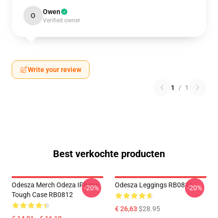
Owen
O
Verified owner
Write your review
1
/
1
Best verkochte producten
Odesza Merch Odeza IPhone
Odesza Leggings RB0812
-20%
-20%
Tough Case RB0812
€ 26,63
$28.95