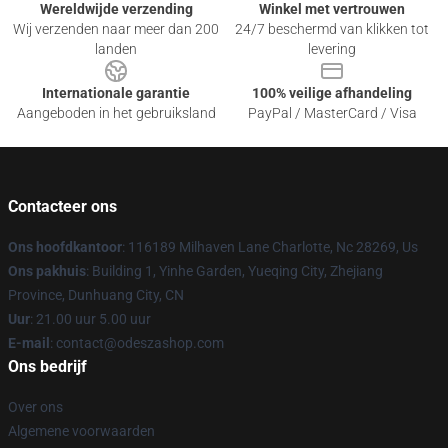
Wereldwijde verzending
Winkel met vertrouwen
Wij verzenden naar meer dan 200
24/7 beschermd van klikken tot
landen
levering
Internationale garantie
100% veilige afhandeling
Aangeboden in het gebruiksland
PayPal / MasterCard / Visa
Contacteer ons
Ons hoofdkantoor
: 116189 Milhaven Lane Charlotte, Nc 28269, Us
Ons pakhuis
: Building 1, Yinhe Garden, Yueqing City, Zhejiang
Province, Dunhuang City, CN
Uur
: 21.00 uur 5.00 uur
E-mail
: contact@odeszashop.com
Ons bedrijf
Over ons
Algemene voorwaarden