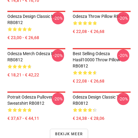
€ 14,81 - € 16,10
Odesza Design Classic Mug
Odesza Throw Pillow RB0812
-20%
-20%
RB0812
€ 22,08 - € 26,68
€ 23,00 - € 26,68
Odesza Merch Odesza Poster
Best Selling Odesza
-20%
-20%
RB0812
Hasil10000 Throw Pillow
RB0812
€ 18,21 - € 42,22
€ 22,08 - € 26,68
Potrait Odesza Pullover
Odesza Design Classic T Shirt
-20%
-20%
Sweatshirt RB0812
RB0812
€ 37,67 - € 44,11
€ 24,38 - € 28,06
BEKIJK MEER