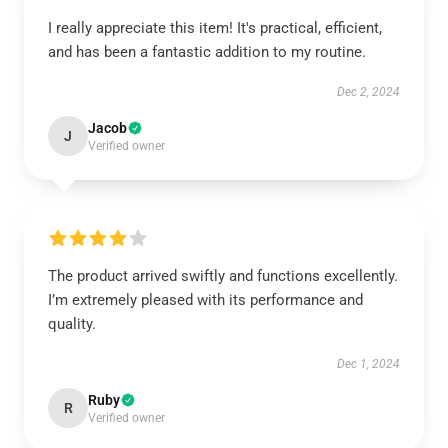
I really appreciate this item! It's practical, efficient,
and has been a fantastic addition to my routine.
Dec 2, 2024
Jacob
J
Verified owner
The product arrived swiftly and functions excellently.
I’m extremely pleased with its performance and
quality.
Dec 1, 2024
Ruby
R
Verified owner