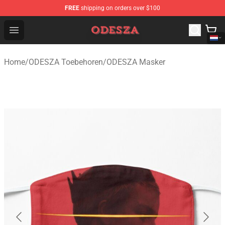
FREE
shipping on orders over $100
ODESZA Shop - Official ODESZA Merchandise Store
Open menu
Home
/
ODESZA Toebehoren
/
ODESZA Masker