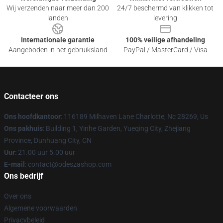
Wij verzenden naar meer dan 200
24/7 beschermd van klikken tot
landen
levering
Internationale garantie
100% veilige afhandeling
Aangeboden in het gebruiksland
PayPal / MasterCard / Visa
Contacteer ons
Ons hoofdkantoor
: 116189 Milhaven Lane Charlotte, Nc 28269, Us
Ons pakhuis
: Building 1, Yinhe Garden, Yueqing City, Zhejiang
Province, Dunhuang City, CN
Uur
: 21.00 uur 5.00 uur
E-mail
: contact@odeszashop.com
Ons bedrijf
Over ons
Algemene voorwaarden
Privacybeleid