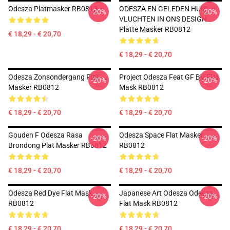
Odesza Platmasker RB0812
ODESZA EN GELEDEN HUIS
-20%
-20%
VLUCHTEN IN ONS DESIGN
Platte Masker RB0812
€ 18,29 - € 20,70
€ 18,29 - € 20,70
Odesza Zonsondergang Plat
Project Odesza Feat GF BV Flat
-20%
-20%
Masker RB0812
Mask RB0812
€ 18,29 - € 20,70
€ 18,29 - € 20,70
Gouden F Odesza Rasa
Odesza Space Flat Masker
-20%
-20%
Brondong Plat Masker RB0812
RB0812
€ 18,29 - € 20,70
€ 18,29 - € 20,70
Odesza Red Dye Flat Mask
Japanese Art Odesza Odesza
-20%
-20%
RB0812
Flat Mask RB0812
€ 18,29 - € 20,70
€ 18,29 - € 20,70