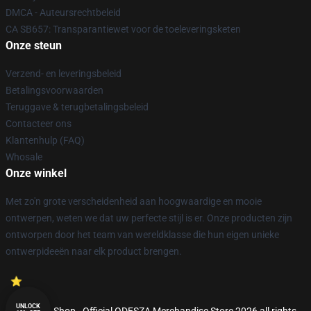
DMCA - Auteursrechtbeleid
CA SB657: Transparantiewet voor de toeleveringsketen
Onze steun
Verzend- en leveringsbeleid
Betalingsvoorwaarden
Teruggave & terugbetalingsbeleid
Contacteer ons
Klantenhulp (FAQ)
Whosale
Onze winkel
Met zo'n grote verscheidenheid aan hoogwaardige en mooie
ontwerpen, weten we dat uw perfecte stijl is er. Onze producten zijn
ontworpen door het team van wereldklasse die hun eigen unieke
ontwerpideeën naar elk product brengen.
UNLOCK