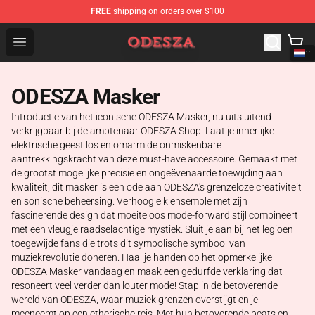
FREE
shipping on orders over $100
ODESZA Shop - Official ODESZA Merchandise Store
Open menu
ODESZA Masker
Introductie van het iconische ODESZA Masker, nu uitsluitend
verkrijgbaar bij de ambtenaar ODESZA Shop! Laat je innerlijke
elektrische geest los en omarm de onmiskenbare
aantrekkingskracht van deze must-have accessoire. Gemaakt met
de grootst mogelijke precisie en ongeëvenaarde toewijding aan
kwaliteit, dit masker is een ode aan ODESZA's grenzeloze creativiteit
en sonische beheersing. Verhoog elk ensemble met zijn
fascinerende design dat moeiteloos mode-forward stijl combineert
met een vleugje raadselachtige mystiek. Sluit je aan bij het legioen
toegewijde fans die trots dit symbolische symbool van
muziekrevolutie doneren. Haal je handen op het opmerkelijke
ODESZA Masker vandaag en maak een gedurfde verklaring dat
resoneert veel verder dan louter mode! Stap in de betoverende
wereld van ODESZA, waar muziek grenzen overstijgt en je
meeneemt op een etherische reis. Met hun betoverende beats en