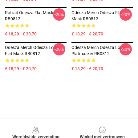
Potrait Odesza Flat Mask
Odesza Merch Odesza Flat
-20%
-20%
RB0812
Mask RB0812
€ 18,29 - € 20,70
€ 18,29 - € 20,70
Odesza Merch Odesza Logo
Odesza Merch Odesza Logo
-20%
-20%
Flat Mask RB0812
Platmasker RB0812
€ 18,29 - € 20,70
€ 18,29 - € 20,70
Footer
Wereldwijde verzending
Winkel met vertrouwen