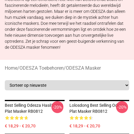
fascinerende melodieën, heeft dit getalenteerde duo wereldwijd
miljoenen harten gestolen. Maar er is meer om ODESZA dan alleen
hun muziek vandaag, we duiken diep in de mystiek achter hun
iconische maskers. Doe mee terwijl we het raadsel ontrafelen dat
onder deze fascinerende vermommingen ligt en ontdek hoe ze een
hele nieuwe dimensie toevoegen aan hun onvergetelijke live
optredens. Zet je schrap voor een geest-buigende verkenning van
de ODESZA masker fenomeen!
Home
/
ODESZA Toebehoren
/
ODESZA Masker
Best Selling Odesza Hasil10000
Lolosdong Best Selling Odesza
-20%
-20%
Plat Masker RB0812
Plat Masker RB0812
€ 18,29 - € 20,70
€ 18,29 - € 20,70