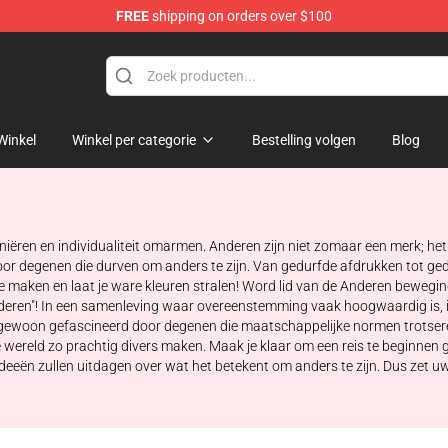
FREE
shipping on orders over $100
Winkel
Winkel per categorie
Bestelling volgen
Blog
niëren en individualiteit omarmen. Anderen zijn niet zomaar een merk; he
oor degenen die durven om anders te zijn. Van gedurfde afdrukken tot ge
t te maken en laat je ware kleuren stralen! Word lid van de Anderen bew
ren"! In een samenleving waar overeenstemming vaak hoogwaardig is, is 
 of gewoon gefascineerd door degenen die maatschappelijke normen trotser
 wereld zo prachtig divers maken. Maak je klaar om een reis te beginnen 
eeën zullen uitdagen over wat het betekent om anders te zijn. Dus zet uw 