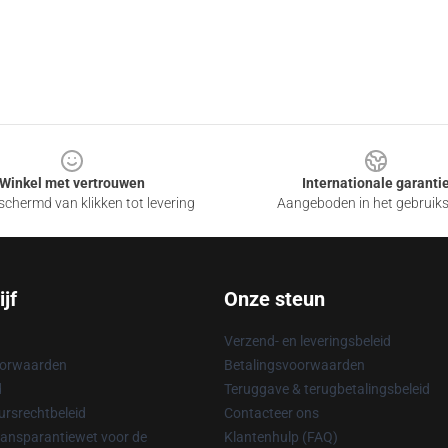
Winkel met vertrouwen
Internationale garanti
chermd van klikken tot levering
Aangeboden in het gebruik
jf
Onze steun
Verzend- en leveringsbeleid
oorwaarden
Betalingsvoorwaarden
d
Teruggave & terugbetalingsbeleid
rsrechtbeleid
Contacteer ons
ransparantiewet voor de
Klantenhulp (FAQ)