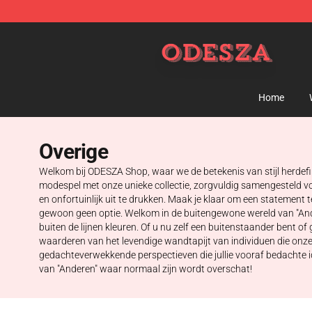
ODESZA Shop - Official ODESZA Merchandise Store
Home
Overige
Welkom bij ODESZA Shop, waar we de betekenis van stijl herdefi
modespel met onze unieke collectie, zorgvuldig samengesteld v
en onfortuinlijk uit te drukken. Maak je klaar om een statemen
gewoon geen optie. Welkom in de buitengewone wereld van "Ande
buiten de lijnen kleuren. Of u nu zelf een buitenstaander bent
waarderen van het levendige wandtapijt van individuen die onze
gedachteverwekkende perspectieven die jullie vooraf bedachte id
van "Anderen" waar normaal zijn wordt overschat!