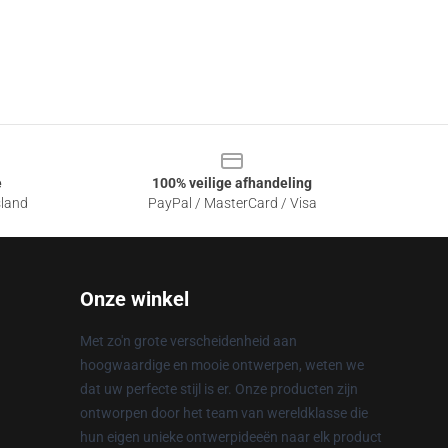
e
100% veilige afhandeling
sland
PayPal / MasterCard / Visa
Onze winkel
Met zo'n grote verscheidenheid aan
hoogwaardige en mooie ontwerpen, weten we
dat uw perfecte stijl is er. Onze producten zijn
ontworpen door het team van wereldklasse die
hun eigen unieke ontwerpideeën naar elk product