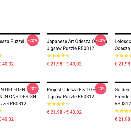
-20%
-20%
desza Puzzel
Japanese Art Odesza Odesza
Lolosdo
Jigsaw Puzzle RB0812
Odesza
€ 40,02
€ 21,98 - € 40,02
€ 21,98 
-20%
-20%
N GELEDEN HUIS
Project Odesza Feat GF BV
Golden 
 IN ONS DESIGN
Jigsaw Puzzle RB0812
Brondon
uzzel RB0812
RB0812
€ 21,98 - € 40,02
€ 40,02
€ 21,98 