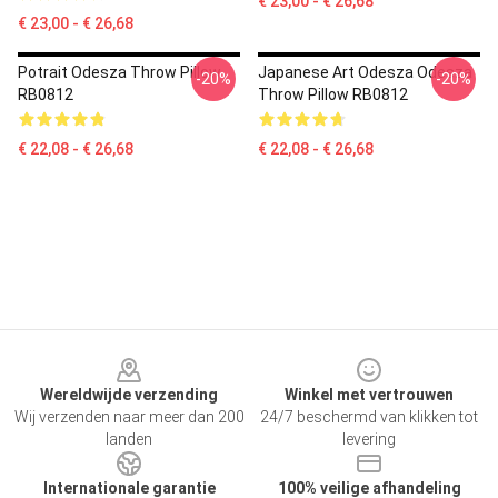
€ 23,00 - € 26,68
€ 23,00 - € 26,68
Potrait Odesza Throw Pillow
Japanese Art Odesza Odesza
-20%
-20%
RB0812
Throw Pillow RB0812
€ 22,08 - € 26,68
€ 22,08 - € 26,68
Footer
Wereldwijde verzending
Winkel met vertrouwen
Wij verzenden naar meer dan 200
24/7 beschermd van klikken tot
landen
levering
Internationale garantie
100% veilige afhandeling