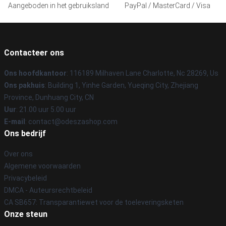
Aangeboden in het gebruiksland
PayPal / MasterCard / Visa
Contacteer ons
Ons hoofdkantoor
: 116189 Milhaven Lane Charlotte, Nc 28269, Us
Ons pakhuis
: Building 1, Yinhe Garden, Yueqing City, Zhejiang
Province, Dunhuang City, CN
Uur
: 21.00 uur 5.00 uur
E-mail
: contact@odeszashop.com
Ons bedrijf
Over ons
Algemene voorwaarden
Privacybeleid
DMCA - Auteursrechtbeleid
CA SB657: Transparantiewet voor de toeleveringsketen
Onze steun