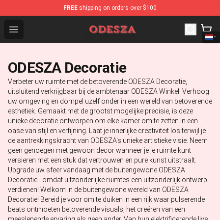
FREE
shipping on orders over $100
ODESZA Shop - Official ODESZA Merchandise Store
Open menu
ODESZA Decoratie
Verbeter uw ruimte met de betoverende ODESZA Decoratie,
uitsluitend verkrijgbaar bij de ambtenaar ODESZA Winkel! Verhoog
uw omgeving en dompel uzelf onder in een wereld van betoverende
esthetiek. Gemaakt met de grootst mogelijke precisie, is deze
unieke decoratie ontworpen om elke kamer om te zetten in een
oase van stijl en verfijning. Laat je innerlijke creativiteit los terwijl je
de aantrekkingskracht van ODESZA's unieke artistieke visie. Neem
geen genoegen met gewoon decor wanneer je je ruimte kunt
versieren met een stuk dat vertrouwen en pure kunst uitstraalt.
Upgrade uw sfeer vandaag met de buitengewone ODESZA
Decoratie - omdat uitzonderlijke ruimtes een uitzonderlijk ontwerp
verdienen! Welkom in de buitengewone wereld van ODESZA
Decoratie! Bereid je voor om te duiken in een rijk waar pulserende
beats ontmoeten betoverende visuals, het creëren van een
meeslepende ervaring als geen ander. Van hun elektrificerende live