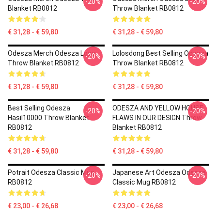
-20%
-20%
Blanket RB0812
Throw Blanket RB0812
€ 31,28 - € 59,80
€ 31,28 - € 59,80
Odesza Merch Odesza Logo
Lolosdong Best Selling Odesza
-20%
-20%
Throw Blanket RB0812
Throw Blanket RB0812
€ 31,28 - € 59,80
€ 31,28 - € 59,80
Best Selling Odesza
ODESZA AND YELLOW HOUSE
-20%
-20%
Hasil10000 Throw Blanket
FLAWS IN OUR DESIGN Throw
RB0812
Blanket RB0812
€ 31,28 - € 59,80
€ 31,28 - € 59,80
Potrait Odesza Classic Mug
Japanese Art Odesza Odesza
-20%
-20%
RB0812
Classic Mug RB0812
€ 23,00 - € 26,68
€ 23,00 - € 26,68