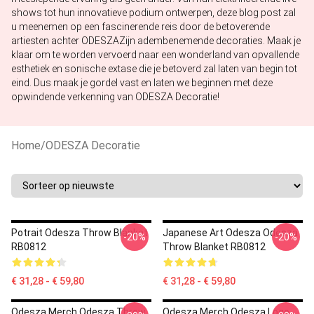
shows tot hun innovatieve podium ontwerpen, deze blog post zal
u meenemen op een fascinerende reis door de betoverende
artiesten achter ODESZAZijn adembenemende decoraties. Maak je
klaar om te worden vervoerd naar een wonderland van opvallende
esthetiek en sonische extase die je betoverd zal laten van begin tot
eind. Dus maak je gordel vast en laten we beginnen met deze
opwindende verkenning van ODESZA Decoratie!
Home
/
ODESZA Decoratie
Potrait Odesza Throw Blanket
Japanese Art Odesza Odesza
-20%
-20%
RB0812
Throw Blanket RB0812
€ 31,28 - € 59,80
€ 31,28 - € 59,80
Odesza Merch Odesza Throw
Odesza Merch Odesza Logo