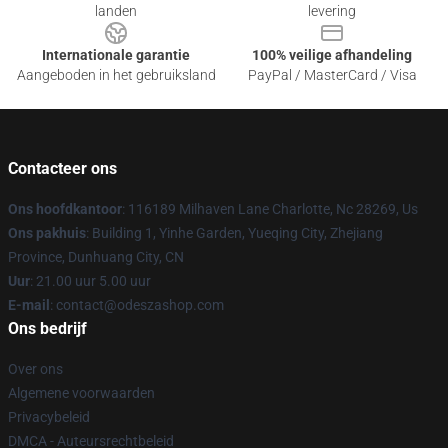
landen
levering
Internationale garantie
100% veilige afhandeling
Aangeboden in het gebruiksland
PayPal / MasterCard / Visa
Contacteer ons
Ons hoofdkantoor
: 116189 Milhaven Lane Charlotte, Nc 28269, Us
Ons pakhuis
: Building 1, Yinhe Garden, Yueqing City, Zhejiang
Province, Dunhuang City, CN
Uur
: 21.00 uur 5.00 uur
E-mail
: contact@odeszashop.com
Ons bedrijf
Over ons
Algemene voorwaarden
Privacybeleid
DMCA - Auteursrechtbeleid