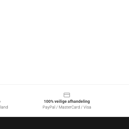
e
100% veilige afhandeling
sland
PayPal / MasterCard / Visa