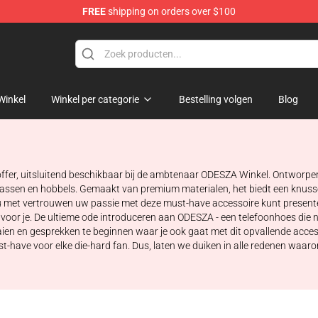
FREE
shipping on orders over $100
Winkel
Winkel per categorie
Bestelling volgen
Blog
fer, uitsluitend beschikbaar bij de ambtenaar ODESZA Winkel. Ontworpen t
krassen en hobbels. Gemaakt van premium materialen, het biedt een knuss
t vertrouwen uw passie met deze must-have accessoire kunt presenteren.
or je. De ultieme ode introduceren aan ODESZA - een telefoonhoes die 
aien en gesprekken te beginnen waar je ook gaat met dit opvallende access
-have voor elke die-hard fan. Dus, laten we duiken in alle redenen waarom