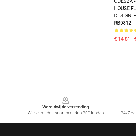
ODESZA 
HOUSE FL
DESIGN I
RB0812
€ 14,81 - 
Footer
Wereldwijde verzending
Wij verzenden naar meer dan 200 landen
24/7 bes