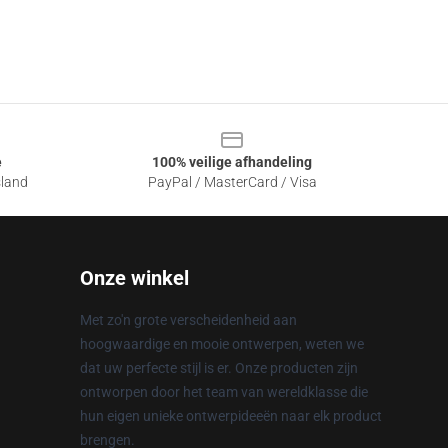
e
100% veilige afhandeling
sland
PayPal / MasterCard / Visa
Onze winkel
Met zo'n grote verscheidenheid aan
hoogwaardige en mooie ontwerpen, weten we
dat uw perfecte stijl is er. Onze producten zijn
ontworpen door het team van wereldklasse die
hun eigen unieke ontwerpideeën naar elk product
brengen.