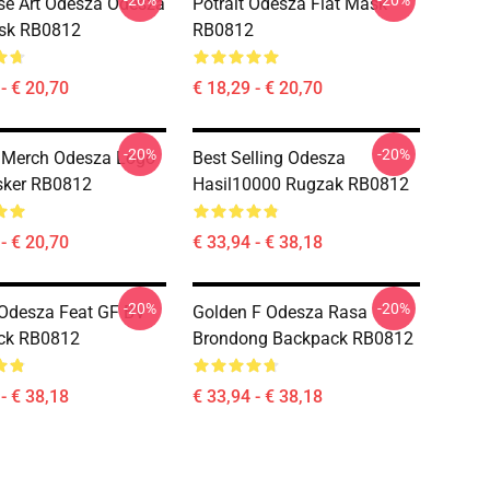
-20%
-20%
e Art Odesza Odesza
Potrait Odesza Flat Mask
ask RB0812
RB0812
- € 20,70
€ 18,29 - € 20,70
-20%
-20%
 Merch Odesza Logo
Best Selling Odesza
sker RB0812
Hasil10000 Rugzak RB0812
- € 20,70
€ 33,94 - € 38,18
-20%
-20%
 Odesza Feat GF BV
Golden F Odesza Rasa
ck RB0812
Brondong Backpack RB0812
- € 38,18
€ 33,94 - € 38,18