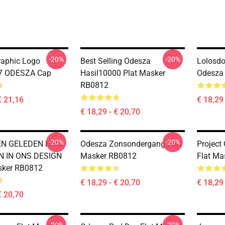
-20%
-20%
aphic Logo
Best Selling Odesza
Lolosdo
7 ODESZA Cap
Hasil10000 Plat Masker
Odesza
RB0812
€ 21,16
€ 18,29 
€ 18,29 - € 20,70
-20%
-20%
N GELEDEN HUIS
Odesza Zonsondergang Plat
Project
 IN ONS DESIGN
Masker RB0812
Flat M
sker RB0812
€ 18,29 - € 20,70
€ 18,29 
€ 20,70