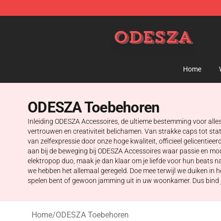
ODESZA Shop - Official ODESZA Merchandise Store
Home
ODESZA Toebehoren
Inleiding ODESZA Accessoires, de ultieme bestemming voor alles
vertrouwen en creativiteit belichamen. Van strakke caps tot sta
van zelfexpressie door onze hoge kwaliteit, officieel gelicenti
aan bij de beweging bij ODESZA Accessoires waar passie en mod
elektropop duo, maak je dan klaar om je liefde voor hun beats n
we hebben het allemaal geregeld. Doe mee terwijl we duiken in 
spelen bent of gewoon jamming uit in uw woonkamer. Dus bind 
Home
/
ODESZA Toebehoren