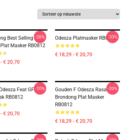
-20%
-20%
ng Best Selling
Odesza Platmasker RB0812
 Plat Masker RB0812
€ 18,29 - € 20,70
- € 20,70
-20%
-20%
 Odesza Feat GF BV
Gouden F Odesza Rasa
ask RB0812
Brondong Plat Masker
RB0812
- € 20,70
€ 18,29 - € 20,70