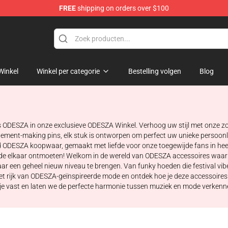
FREE
shipping on orders over $100
Winkel
Winkel per categorie
Bestelling volgen
Blog
 ODESZA in onze exclusieve ODESZA Winkel. Verhoog uw stijl met onze zor
tement-making pins, elk stuk is ontworpen om perfect uw unieke persoonli
eerd ODESZA koopwaar, gemaakt met liefde voor onze toegewijde fans in hee
e elkaar ontmoeten! Welkom in de wereld van ODESZA accessoires waar mu
aar een geheel nieuw niveau te brengen. Van funky hoeden die festival vib
het rijk van ODESZA-geïnspireerde mode en ontdek hoe je deze accessoires
je vast en laten we de perfecte harmonie tussen muziek en mode verken