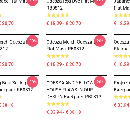
-20%
-20%
ace Flat Masker
Odesza Red Dye Flat Mask
Japanes
RB0812
Flat M
€ 20,70
€ 18,29 - € 20,70
€ 18,29 
-20%
-20%
rch Odesza Flat
Odesza Merch Odesza Logo
Odesza
812
Flat Mask RB0812
Platma
€ 20,70
€ 18,29 - € 20,70
€ 18,29 
-20%
-20%
 Best Selling
ODESZA AND YELLOW
Project
ackpack RB0812
HOUSE FLAWS IN OUR
Backpa
DESIGN Backpack RB0812
€ 38,18
€ 33,94 
€ 33,94 - € 38,18