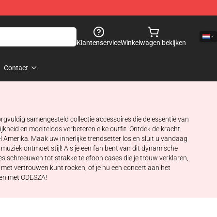
Klantenservice
Winkelwagen bekijken
Contact
gvuldig samengesteld collectie accessoires die de essentie van
jkheid en moeiteloos verbeteren elke outfit. Ontdek de kracht
l Amerika. Maak uw innerlijke trendsetter los en sluit u vandaag
ziek ontmoet stijl! Als je een fan bent van dit dynamische
es schreeuwen tot strakke telefoon cases die je trouw verklaren,
 met vertrouwen kunt rocken, of je nu een concert aan het
nen met ODESZA!