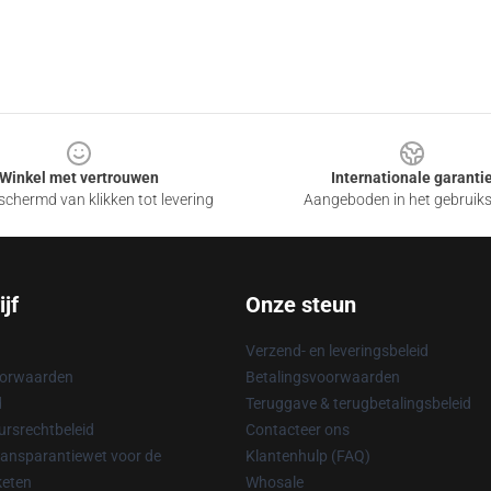
Winkel met vertrouwen
Internationale garanti
chermd van klikken tot levering
Aangeboden in het gebruik
jf
Onze steun
Verzend- en leveringsbeleid
oorwaarden
Betalingsvoorwaarden
d
Teruggave & terugbetalingsbeleid
rsrechtbeleid
Contacteer ons
ransparantiewet voor de
Klantenhulp (FAQ)
keten
Whosale