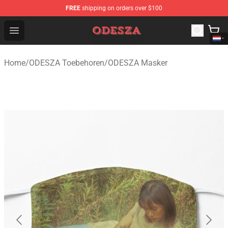
FREE
shipping on orders over $100
ODESZA Shop - Official ODESZA Merchandise Store
Open menu
Home
/
ODESZA Toebehoren
/
ODESZA Masker