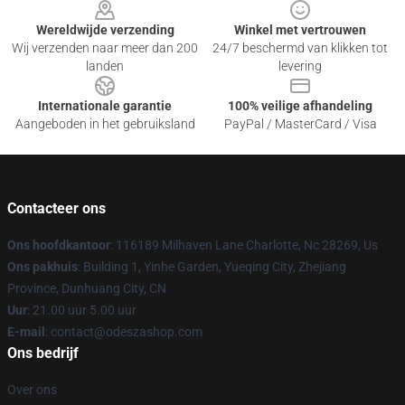
Wereldwijde verzending
Winkel met vertrouwen
Wij verzenden naar meer dan 200
24/7 beschermd van klikken tot
landen
levering
Internationale garantie
100% veilige afhandeling
Aangeboden in het gebruiksland
PayPal / MasterCard / Visa
Contacteer ons
Ons hoofdkantoor
: 116189 Milhaven Lane Charlotte, Nc 28269, Us
Ons pakhuis
: Building 1, Yinhe Garden, Yueqing City, Zhejiang
Province, Dunhuang City, CN
Uur
: 21.00 uur 5.00 uur
E-mail
: contact@odeszashop.com
Ons bedrijf
Over ons