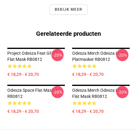
BEKIJK MEER
Gerelateerde producten
Project Odesza Feat GF BV
Odesza Merch Odesza Logo
-20%
-20%
Flat Mask RB0812
Platmasker RB0812
€ 18,29 - € 20,70
€ 18,29 - € 20,70
Odesza Space Flat Masker
Odesza Merch Odesza Logo
-20%
-20%
RB0812
Flat Mask RB0812
€ 18,29 - € 20,70
€ 18,29 - € 20,70
Footer