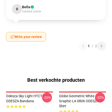
Bella
B
Verified owner
Write your review
1
/
2
Best verkochte producten
Odesza Sky Light HTCT3107
Globe Geometric White
-20%
-20%
ODESZA Bandana
Graphic LA 0806 ODESZA T-
Shirt