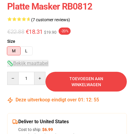
Platte Masker RB0812
(7 customer reviews)
€22.88
€18.31
-20%
$19.90
Size
M
L
Bekijk maattabel
Quantity
TOEVOEGEN AAN
WINKELWAGEN
Deze uitverkoop eindigt over
01
:
12
:
54
Deliver to United States
Cost to ship:
$6.99