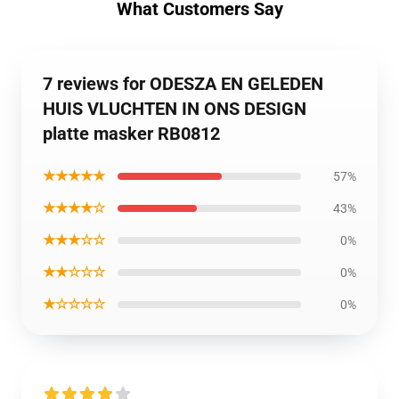
What Customers Say
7 reviews for ODESZA EN GELEDEN
HUIS VLUCHTEN IN ONS DESIGN
platte masker RB0812
★★★★★
57%
★★★★☆
43%
★★★☆☆
0%
★★☆☆☆
0%
★☆☆☆☆
0%