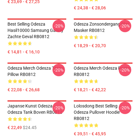
€ 23,69 - € 27,25
€ 24,38 - € 28,06
Best Selling Odesza
Odesza Zonsondergang Plat
-20%
-20%
Hasil10000 Samsung Galaxy
Masker RB0812
Zachte Geval RB0812
€ 18,29 - € 20,70
€ 14,81 - € 16,10
Odesza Merch Odesza Throw
Odesza Merch Odesza Poster
-20%
-20%
Pillow RB0812
RB0812
€ 22,08 - € 26,68
€ 18,21 - € 42,22
Japanse Kunst Odesza
Lolosdong Best Selling
-20%
-20%
Odesza Tank Boven RB0812
Odesza Pullover Hoodie
RB0812
€ 22,49
$24.45
€ 39,51 - € 45,95