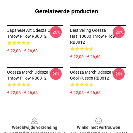
Gerelateerde producten
Japanese Art Odesza Odesza
Best Selling Odesza
-20%
-20%
Throw Pillow RB0812
Hasil10000 Throw Pillow
RB0812
€ 22,08 - € 26,68
€ 22,08 - € 26,68
Odesza Merch Odesza Logo
Odesza Merch Odesza Logo
-20%
-20%
Throw Pillow RB0812
Gooi Kussen RB0812
€ 22,08 - € 26,68
€ 22,08 - € 26,68
Footer
Wereldwijde verzending
Winkel met vertrouwen