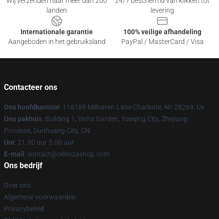
Wij verzenden naar meer dan 200
24/7 beschermd van klikken tot
landen
levering
Internationale garantie
100% veilige afhandeling
Aangeboden in het gebruiksland
PayPal / MasterCard / Visa
Contacteer ons
Ons hoofdkantoor
: 116189 Milhaven Lane Charlotte, Nc 28269, Us
Ons pakhuis
: Building 1, Yinhe Garden, Yueqing City, Zhejiang
Province, Dunhuang City, CN
Uur
: 21.00 uur 5.00 uur
E-mail
: contact@odeszashop.com
Ons bedrijf
Over ons
Algemene voorwaarden
Privacybeleid