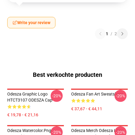
Write your review
1
/
2
Best verkochte producten
Odesza Graphic Logo
Odesza Fan Art Sweatshirts
-20%
-20%
HTCT3107 ODESZA Cap
€ 37,67 - € 44,11
€ 19,78 - € 21,16
Odesza Watercolor.png
Odesza Merch Odesza Logo
-20%
-20%