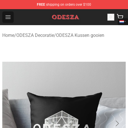
FREE
shipping on orders over $100
ODESZA Shop - Official ODESZA Merchandise Store
Open menu
Home
/
ODESZA Decoratie
/
ODESZA Kussen gooien