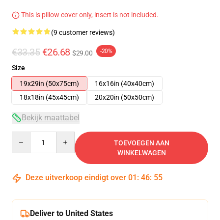
This is pillow cover only, insert is not included.
(9 customer reviews)
€33.35
€26.68
-20%
$29.00
Size
19x29in (50x75cm)
16x16in (40x40cm)
18x18in (45x45cm)
20x20in (50x50cm)
Bekijk maattabel
Quantity
TOEVOEGEN AAN
WINKELWAGEN
Deze uitverkoop eindigt over
01
:
46
:
54
Deliver to United States