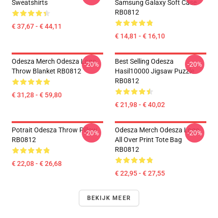
Sweatshirts
Samsung Galaxy Soft Case
RB0812
€ 37,67 - € 44,11
€ 14,81 - € 16,10
Odesza Merch Odesza Logo
Best Selling Odesza
-20%
-20%
Throw Blanket RB0812
Hasil10000 Jigsaw Puzzle
RB0812
€ 31,28 - € 59,80
€ 21,98 - € 40,02
Potrait Odesza Throw Pillow
Odesza Merch Odesza Logo
-20%
-20%
RB0812
All Over Print Tote Bag
RB0812
€ 22,08 - € 26,68
€ 22,95 - € 27,55
BEKIJK MEER