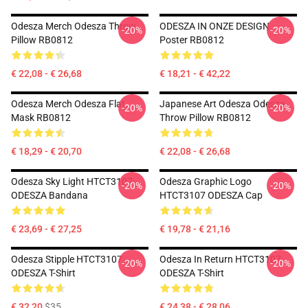
Odesza Merch Odesza Throw
ODESZA IN ONZE DESIGN
-20%
-20%
Pillow RB0812
Poster RB0812
€ 22,08 - € 26,68
€ 18,21 - € 42,22
Odesza Merch Odesza Flat
Japanese Art Odesza Odesza
-20%
-20%
Mask RB0812
Throw Pillow RB0812
€ 18,29 - € 20,70
€ 22,08 - € 26,68
Odesza Sky Light HTCT3107
Odesza Graphic Logo
-20%
-20%
ODESZA Bandana
HTCT3107 ODESZA Cap
€ 23,69 - € 27,25
€ 19,78 - € 21,16
Odesza Stipple HTCT3107
Odesza In Return HTCT3107
-20%
-20%
ODESZA T-Shirt
ODESZA T-Shirt
€ 32,20
$35
€ 24,38 - € 28,06