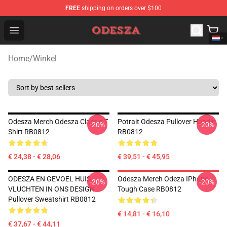
FREE
shipping on orders over $100
ODESZA Shop - Official ODESZA Merchandise Store
Open menu
Home
/
Winkel
Odesza Merch Odesza Classic T
Potrait Odesza Pullover Hoodie
-20%
-20%
Shirt RB0812
RB0812
€ 24,38 - € 28,06
€ 39,51 - € 45,95
ODESZA EN GEVOEL HUIS
Odesza Merch Odeza IPhone
-20%
-20%
VLUCHTEN IN ONS DESIGN
Tough Case RB0812
Pullover Sweatshirt RB0812
€ 14,81 - € 16,10
€ 37,67 - € 44,11