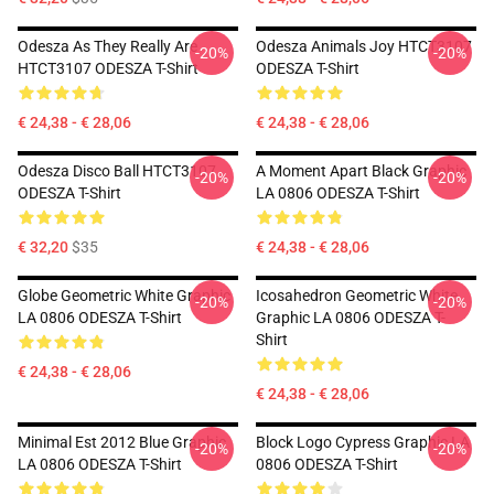
Odesza As They Really Are
Odesza Animals Joy HTCT3107
-20%
-20%
HTCT3107 ODESZA T-Shirt
ODESZA T-Shirt
€ 24,38 - € 28,06
€ 24,38 - € 28,06
Odesza Disco Ball HTCT3107
A Moment Apart Black Graphic
-20%
-20%
ODESZA T-Shirt
LA 0806 ODESZA T-Shirt
€ 32,20
$35
€ 24,38 - € 28,06
Globe Geometric White Graphic
Icosahedron Geometric White
-20%
-20%
LA 0806 ODESZA T-Shirt
Graphic LA 0806 ODESZA T-
Shirt
€ 24,38 - € 28,06
€ 24,38 - € 28,06
Minimal Est 2012 Blue Graphic
Block Logo Cypress Graphic LA
-20%
-20%
LA 0806 ODESZA T-Shirt
0806 ODESZA T-Shirt