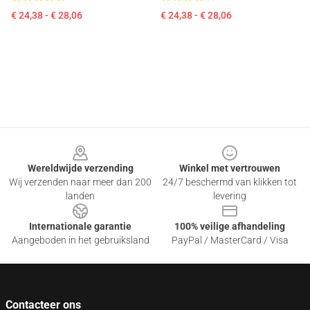
€ 24,38 - € 28,06
€ 24,38 - € 28,06
Footer
Wereldwijde verzending
Winkel met vertrouwen
Wij verzenden naar meer dan 200
24/7 beschermd van klikken tot
landen
levering
Internationale garantie
100% veilige afhandeling
Aangeboden in het gebruiksland
PayPal / MasterCard / Visa
Contacteer ons