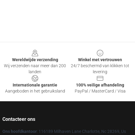
Footer
Wereldwijde verzending
Winkel met vertrouwen
Wij verzenden naar meer dan 200
24/7 beschermd van klikken tot
landen
levering
Internationale garantie
100% veilige afhandeling
Aangeboden in het gebruiksland
PayPal / MasterCard / Visa
Contacteer ons
Ons hoofdkantoor
: 116189 Milhaven Lane Charlotte, Nc 28269, Us