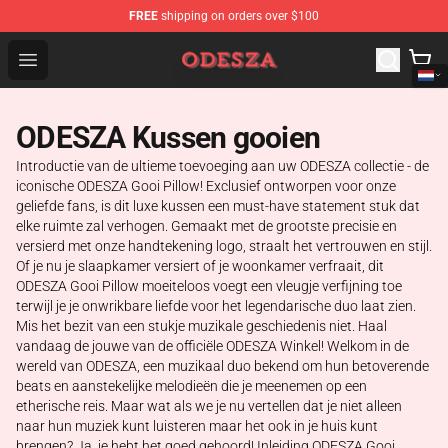
FREE
shipping on orders over $100
ODESZA Shop - Official ODESZA Merchandise Store
Open menu
ODESZA Kussen gooien
Introductie van de ultieme toevoeging aan uw ODESZA collectie - de
iconische ODESZA Gooi Pillow! Exclusief ontworpen voor onze
geliefde fans, is dit luxe kussen een must-have statement stuk dat
elke ruimte zal verhogen. Gemaakt met de grootste precisie en
versierd met onze handtekening logo, straalt het vertrouwen en stijl.
Of je nu je slaapkamer versiert of je woonkamer verfraait, dit
ODESZA Gooi Pillow moeiteloos voegt een vleugje verfijning toe
terwijl je je onwrikbare liefde voor het legendarische duo laat zien.
Mis het bezit van een stukje muzikale geschiedenis niet. Haal
vandaag de jouwe van de officiële ODESZA Winkel! Welkom in de
wereld van ODESZA, een muzikaal duo bekend om hun betoverende
beats en aanstekelijke melodieën die je meenemen op een
etherische reis. Maar wat als we je nu vertellen dat je niet alleen
naar hun muziek kunt luisteren maar het ook in je huis kunt
brengen? Ja, je hebt het goed gehoord! Inleiding ODESZA Gooi