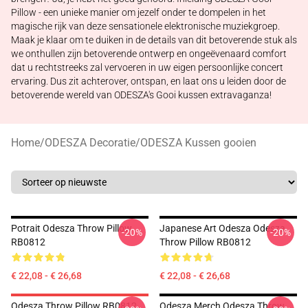
Pillow - een unieke manier om jezelf onder te dompelen in het
magische rijk van deze sensationele elektronische muziekgroep.
Maak je klaar om te duiken in de details van dit betoverende stuk als
we onthullen zijn betoverende ontwerp en ongeëvenaard comfort
dat u rechtstreeks zal vervoeren in uw eigen persoonlijke concert
ervaring. Dus zit achterover, ontspan, en laat ons u leiden door de
betoverende wereld van ODESZA's Gooi kussen extravaganza!
Home
/
ODESZA Decoratie
/
ODESZA Kussen gooien
Potrait Odesza Throw Pillow
Japanese Art Odesza Odesza
-20%
-20%
RB0812
Throw Pillow RB0812
€ 22,08 - € 26,68
€ 22,08 - € 26,68
Odesza Throw Pillow RB0812
Odesza Merch Odesza Throw