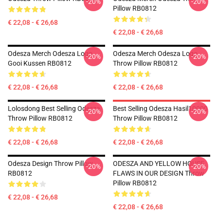
-20%
-20%
Pillow RB0812
€ 22,08 - € 26,68
€ 22,08 - € 26,68
Odesza Merch Odesza Logo
Odesza Merch Odesza Logo
-20%
-20%
Gooi Kussen RB0812
Throw Pillow RB0812
€ 22,08 - € 26,68
€ 22,08 - € 26,68
Lolosdong Best Selling Odesza
Best Selling Odesza Hasil10000
-20%
-20%
Throw Pillow RB0812
Throw Pillow RB0812
€ 22,08 - € 26,68
€ 22,08 - € 26,68
Odesza Design Throw Pillow
ODESZA AND YELLOW HOUSE
-20%
-20%
RB0812
FLAWS IN OUR DESIGN Throw
Pillow RB0812
€ 22,08 - € 26,68
€ 22,08 - € 26,68