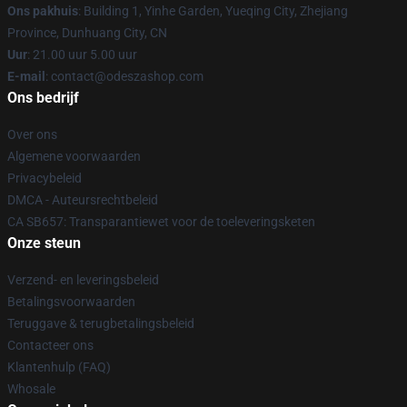
Ons pakhuis
: Building 1, Yinhe Garden, Yueqing City, Zhejiang
Province, Dunhuang City, CN
Uur
: 21.00 uur 5.00 uur
E-mail
: contact@odeszashop.com
Ons bedrijf
Over ons
Algemene voorwaarden
Privacybeleid
DMCA - Auteursrechtbeleid
CA SB657: Transparantiewet voor de toeleveringsketen
Onze steun
Verzend- en leveringsbeleid
Betalingsvoorwaarden
Teruggave & terugbetalingsbeleid
Contacteer ons
Klantenhulp (FAQ)
Whosale