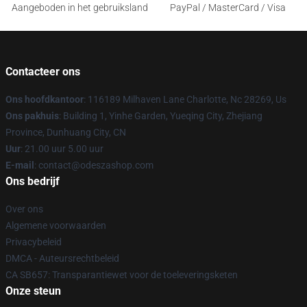
Aangeboden in het gebruiksland
PayPal / MasterCard / Visa
Contacteer ons
Ons hoofdkantoor
: 116189 Milhaven Lane Charlotte, Nc 28269, Us
Ons pakhuis
: Building 1, Yinhe Garden, Yueqing City, Zhejiang
Province, Dunhuang City, CN
Uur
: 21.00 uur 5.00 uur
E-mail
: contact@odeszashop.com
Ons bedrijf
Over ons
Algemene voorwaarden
Privacybeleid
DMCA - Auteursrechtbeleid
CA SB657: Transparantiewet voor de toeleveringsketen
Onze steun