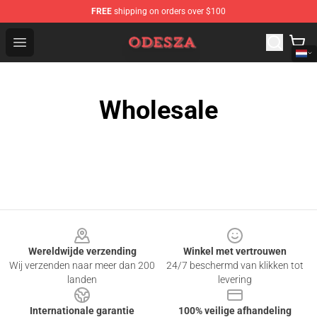
FREE
shipping on orders over $100
ODESZA Shop - Official ODESZA Merchandise Store
Open menu
Wholesale
Footer
Wereldwijde verzending
Winkel met vertrouwen
Wij verzenden naar meer dan 200
24/7 beschermd van klikken tot
landen
levering
Internationale garantie
100% veilige afhandeling