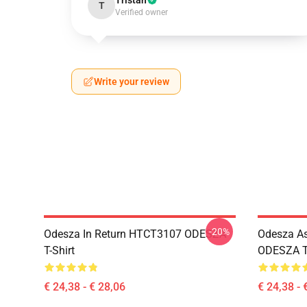
Tristan
T
Verified owner
Write your review
-20%
Odesza In Return HTCT3107 ODESZA
Odesza As
T-Shirt
ODESZA T-
€ 24,38 - € 28,06
€ 24,38 - 