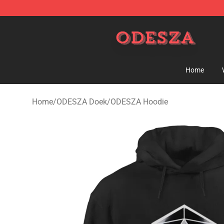
ODESZA Shop - Official ODESZA Merchandise Store
Home
Home
/
ODESZA Doek
/
ODESZA Hoodie