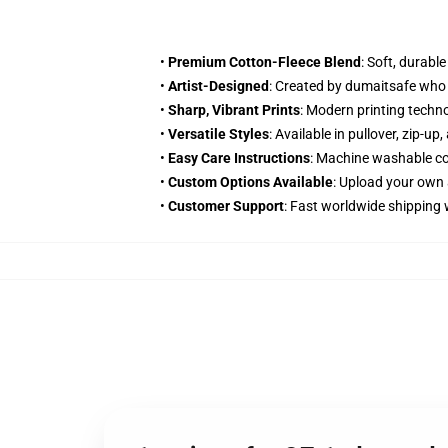
•
Premium Cotton-Fleece Blend
: Soft, durabl
•
Artist-Designed
: Created by dumaitsafe who 
•
Sharp, Vibrant Prints
: Modern printing techn
•
Versatile Styles
: Available in pullover, zip-u
•
Easy Care Instructions
: Machine washable col
•
Custom Options Available
: Upload your own 
•
Customer Support
: Fast worldwide shipping