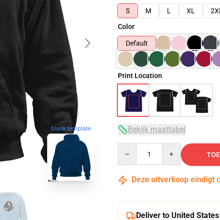
S
M
L
XL
2X
Color
Default
Print Location
Bekijk maattabel
blank template
Quantity
TOE
Deze uitverkoop eindigt 
Deliver to United States