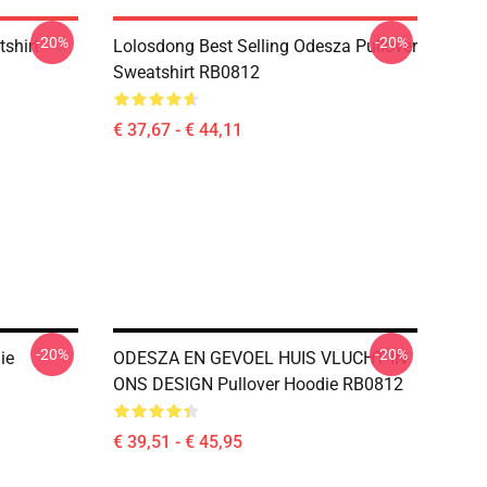
-20%
-20%
tshirt
Lolosdong Best Selling Odesza Pullover
Sweatshirt RB0812
€ 37,67 - € 44,11
-20%
-20%
ie
ODESZA EN GEVOEL HUIS VLUCHT IN
ONS DESIGN Pullover Hoodie RB0812
€ 39,51 - € 45,95