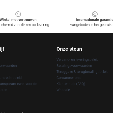
Winkel met vertrouwen
Internationale garanti
chermd van klikken tot levering
Aangeboden in het gebruik
jf
Onze steun
Verzend- en leveringsbeleid
oorwaarden
Betalingsvoorwaarden
d
Teruggave & terugbetalingsbeleid
rsrechtbeleid
Contacteer ons
ransparantiewet voor de
Klantenhulp (FAQ)
keten
Whosale