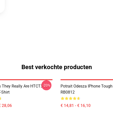
Best verkochte producten
-20%
 They Really Are HTCT3107
Potrait Odesza IPhone Tough
Shirt
RB0812
€ 28,06
€ 14,81 - € 16,10