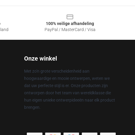
e
100% veilige afhandeling
sland
PayPal / MasterCard / Visa
Onze winkel
Met zo'n grote verscheidenheid aan
hoogwaardige en mooie ontwerpen, weten we
dat uw perfecte stijl is er. Onze producten zijn
ontworpen door het team van wereldklasse die
hun eigen unieke ontwerpideeën naar elk product
brengen.