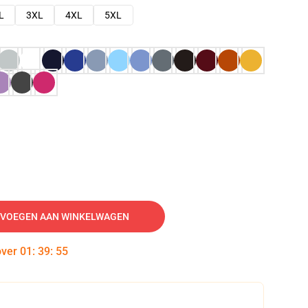
L
3XL
4XL
5XL
VOEGEN AAN WINKELWAGEN
over
01
:
39
:
54