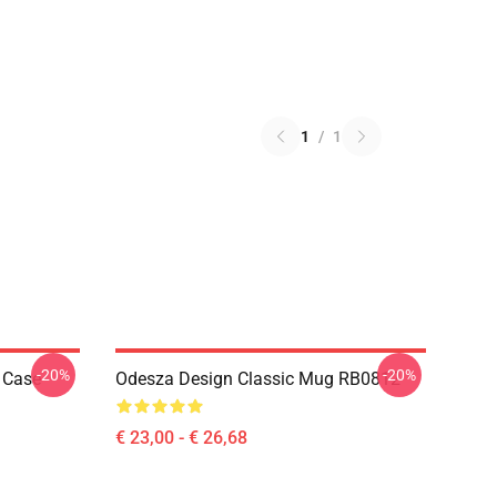
1
/
1
-20%
-20%
 Case
Odesza Design Classic Mug RB0812
€ 23,00 - € 26,68