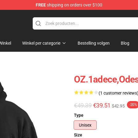
FREE
shipping on orders over $100
Winkel
Winkel per categorie
Bestelling volgen
Blog
OZ.1adece,odes
(1 customer reviews
€49.39
€39.51
-20%
$42.95
Type
Unisex
Size