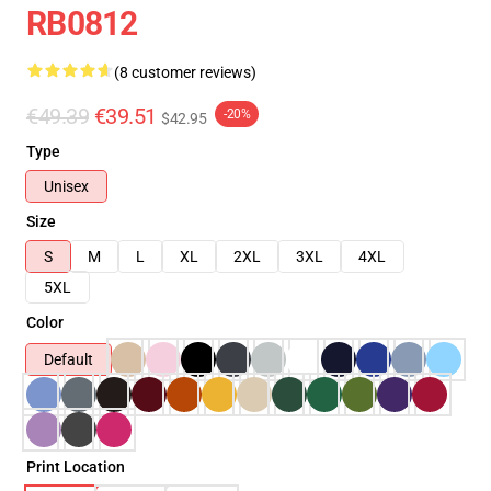
RB0812
(8 customer reviews)
€49.39
€39.51
-20%
$42.95
Type
Unisex
Size
S
M
L
XL
2XL
3XL
4XL
5XL
Color
Default
Print Location