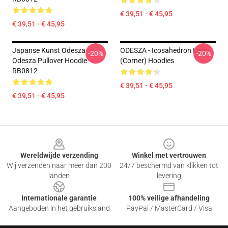
€ 39,51 - € 45,95
€ 39,51 - € 45,95
Japanse Kunst Odesza
ODESZA - Icosahedron Logo
-20%
-20%
Odesza Pullover Hoodie
(corner) Hoodies
RB0812
€ 39,51 - € 45,95
€ 39,51 - € 45,95
Footer
Wereldwijde verzending
Winkel met vertrouwen
Wij verzenden naar meer dan 200
24/7 beschermd van klikken tot
landen
levering
Internationale garantie
100% veilige afhandeling
Aangeboden in het gebruiksland
PayPal / MasterCard / Visa