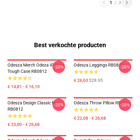
1
/
2
Best verkochte producten
Odesza Merch Odeza IPhone
Odesza Leggings RB0812
-20%
-20%
Tough Case RB0812
€ 26,63
$28.95
€ 14,81 - € 16,10
Odesza Design Classic Mug
Odesza Throw Pillow RB0812
-20%
-20%
RB0812
€ 22,08 - € 26,68
€ 23,00 - € 26,68