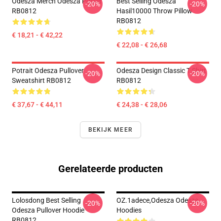
Odesza Merch Odesza Poster
Best Selling Odesza
-20%
-20%
RB0812
Hasil10000 Throw Pillow
RB0812
€ 18,21 - € 42,22
€ 22,08 - € 26,68
Potrait Odesza Pullover
Odesza Design Classic T Shirt
-20%
-20%
Sweatshirt RB0812
RB0812
€ 37,67 - € 44,11
€ 24,38 - € 28,06
BEKIJK MEER
Gerelateerde producten
Lolosdong Best Selling
OZ.1adece,odesza Odesza
-20%
-20%
Odesza Pullover Hoodie
Hoodies
RB0812