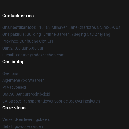
Contacteer ons
Ons hoofdkantoor
: 116189 Milhaven Lane Charlotte, Nc 28269, Us
Ons pakhuis
: Building 1, Yinhe Garden, Yueqing City, Zhejiang
Province, Dunhuang City, CN
Uur
: 21.00 uur 5.00 uur
E-mail
: contact@odeszashop.com
Ons bedrijf
Over ons
Algemene voorwaarden
Privacybeleid
DMCA - Auteursrechtbeleid
CA SB657: Transparantiewet voor de toeleveringsketen
Onze steun
Verzend- en leveringsbeleid
Betalingsvoorwaarden