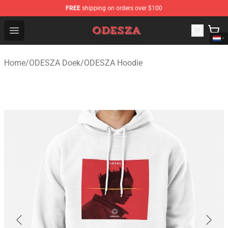
FREE
shipping on orders over $100
ODESZA Shop - Official ODESZA Merchandise Store
Open menu
Home
/
ODESZA Doek
/
ODESZA Hoodie