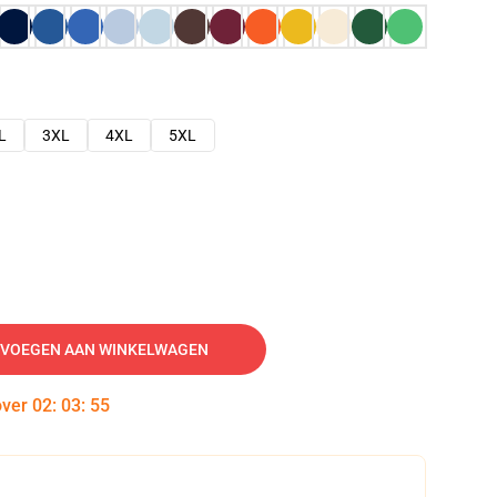
L
3XL
4XL
5XL
VOEGEN AAN WINKELWAGEN
over
02
:
03
:
54