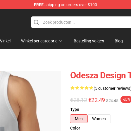
FREE
shipping on orders over $100
Winkel
Winkel per categorie
Bestelling volgen
Blog
Odesza Design 
(5 customer reviews
€28.12
€22.49
-20%
$24.45
Type
Men
Women
Color