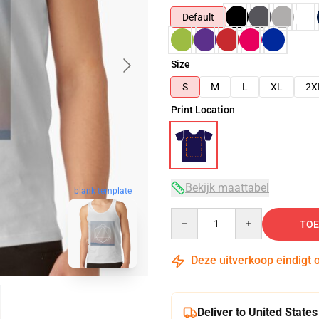
Default
Size
S
M
L
XL
2X
Print Location
Bekijk maattabel
blank template
Quantity
TOE
Deze uitverkoop eindigt 
Deliver to United States