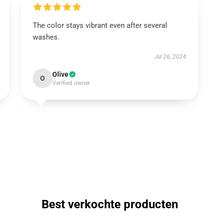
The color stays vibrant even after several
washes.
Jul 26, 2024
Olive
O
Verified owner
Best verkochte producten