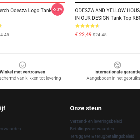
-20%
erch Odesza Logo Tank Top
ODESZA AND YELLOW HOUS
IN OUR DESIGN Tank Top RB
€ 22,49
4.45
$24.45
Winkel met vertrouwen
Internationale garanti
chermd van klikken tot levering
Aangeboden in het gebruik
jf
Onze steun
Verzend- en leveringsbeleid
oorwaarden
Betalingsvoorwaarden
d
Teruggave & terugbetalingsbeleid