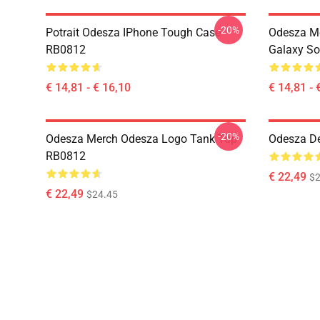
-20%
Potrait Odesza IPhone Tough Case
Odesza M
RB0812
Galaxy So
€ 14,81 - € 16,10
€ 14,81 - 
-20%
Odesza Merch Odesza Logo Tank Top
Odesza D
RB0812
€ 22,49
$2
€ 22,49
$24.45