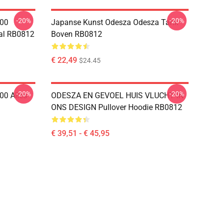
-20%
-20%
000
Japanse Kunst Odesza Odesza Tank
al RB0812
Boven RB0812
€ 22,49
$24.45
-20%
-20%
00 Alles
ODESZA EN GEVOEL HUIS VLUCHT IN
ONS DESIGN Pullover Hoodie RB0812
€ 39,51 - € 45,95