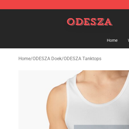
ODESZA Shop - Official ODESZA Merchandise Store
Home
Home
/
ODESZA Doek
/
ODESZA Tanktops