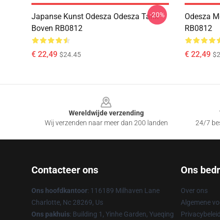
-20%
Japanse Kunst Odesza Odesza Tank
Odesza M
Boven RB0812
RB0812
€ 22,49
€ 22,49
$24.45
$2
Footer
Wereldwijde verzending
Wij verzenden naar meer dan 200 landen
24/7 bes
Contacteer ons
Ons bedri
Ons hoofdkantoor
: 116189 Milhaven Lane
Over ons
Charlotte, Nc 28269, Us
Algemene v
Ons pakhuis
: Building 1, Yinhe Garden, Yueqing
Privacybelei