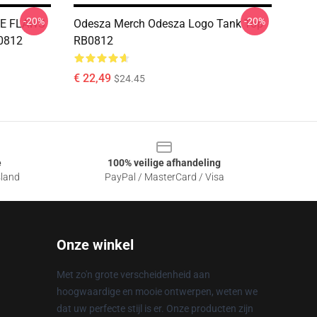
-20%
-20%
E FLAWS
Odesza Merch Odesza Logo Tank Top
0812
RB0812
€ 22,49
$24.45
e
100% veilige afhandeling
sland
PayPal / MasterCard / Visa
Onze winkel
Met zo'n grote verscheidenheid aan
hoogwaardige en mooie ontwerpen, weten we
dat uw perfecte stijl is er. Onze producten zijn