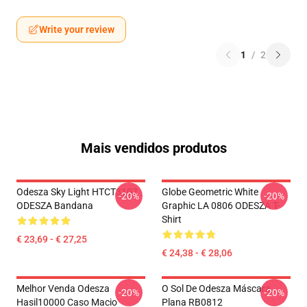
Write your review
1
/
2
Mais vendidos produtos
Odesza Sky Light HTCT3107
Globe Geometric White
-20%
-20%
ODESZA Bandana
Graphic LA 0806 ODESZA T-
Shirt
€ 23,69 - € 27,25
€ 24,38 - € 28,06
Melhor Venda Odesza
O Sol De Odesza Máscara
-20%
-20%
Hasil10000 Caso Macio
Plana RB0812