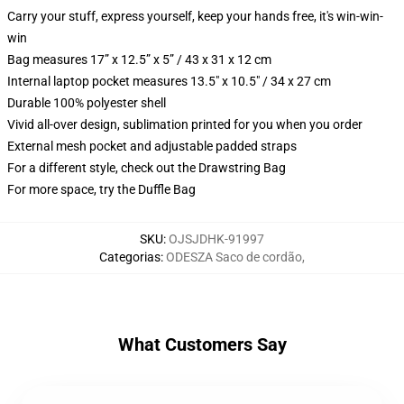
Carry your stuff, express yourself, keep your hands free, it's win-win-
win
Bag measures 17” x 12.5” x 5” / 43 x 31 x 12 cm
Internal laptop pocket measures 13.5" x 10.5" / 34 x 27 cm
Durable 100% polyester shell
Vivid all-over design, sublimation printed for you when you order
External mesh pocket and adjustable padded straps
For a different style, check out the Drawstring Bag
For more space, try the Duffle Bag
SKU
:
OJSJDHK-91997
Categorias
:
ODESZA Saco de cordão
,
What Customers Say