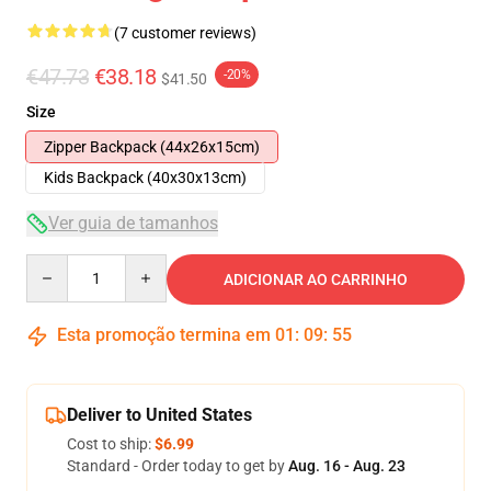
(7 customer reviews)
€47.73
€38.18
-20%
$41.50
Size
Zipper Backpack (44x26x15cm)
Kids Backpack (40x30x13cm)
Ver guia de tamanhos
Quantity
ADICIONAR AO CARRINHO
Esta promoção termina em
01
:
09
:
54
Deliver to United States
Cost to ship:
$6.99
Standard - Order today to get by
Aug. 16 - Aug. 23