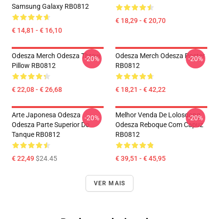
Samsung Galaxy RB0812
€ 18,29 - € 20,70
€ 14,81 - € 16,10
Odesza Merch Odesza Throw
Odesza Merch Odesza Poster
-20%
-20%
Pillow RB0812
RB0812
€ 22,08 - € 26,68
€ 18,21 - € 42,22
Arte Japonesa Odesza
Melhor Venda De Lolosdong
-20%
-20%
Odesza Parte Superior Do
Odesza Reboque Com Capuz
Tanque RB0812
RB0812
€ 22,49
$24.45
€ 39,51 - € 45,95
VER MAIS