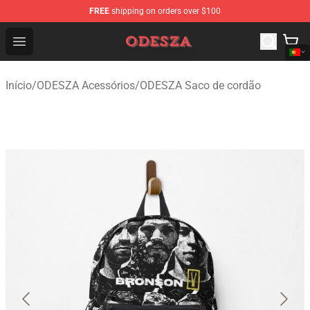
FREE
shipping on orders over $100
ODESZA Shop - Official ODESZA Merchandise Store
Open menu
Início
/
ODESZA Acessórios
/
ODESZA Saco de cordão