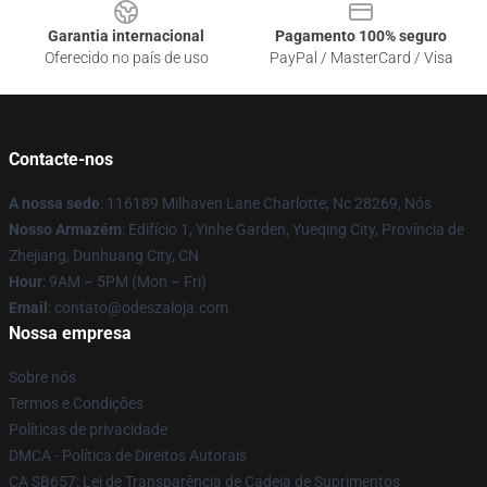
Garantia internacional
Pagamento 100% seguro
Oferecido no país de uso
PayPal / MasterCard / Visa
Contacte-nos
A nossa sede
: 116189 Milhaven Lane Charlotte, Nc 28269, Nós
Nosso Armazém
: Edifício 1, Yinhe Garden, Yueqing City, Província de
Zhejiang, Dunhuang City, CN
Hour
: 9AM – 5PM (Mon – Fri)
Email
: contato@odeszaloja.com
Nossa empresa
Sobre nós
Termos e Condições
Políticas de privacidade
DMCA - Política de Direitos Autorais
CA SB657: Lei de Transparência de Cadeia de Suprimentos