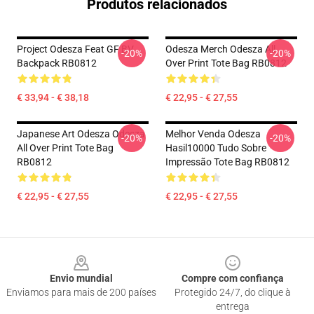
Produtos relacionados
Project Odesza Feat GF BV
Odesza Merch Odesza All
-20%
-20%
Backpack RB0812
Over Print Tote Bag RB0812
€ 33,94 - € 38,18
€ 22,95 - € 27,55
Japanese Art Odesza Odesza
Melhor Venda Odesza
-20%
-20%
All Over Print Tote Bag
Hasil10000 Tudo Sobre
RB0812
Impressão Tote Bag RB0812
€ 22,95 - € 27,55
€ 22,95 - € 27,55
Footer
Envio mundial
Compre com confiança
Enviamos para mais de 200 países
Protegido 24/7, do clique à
entrega