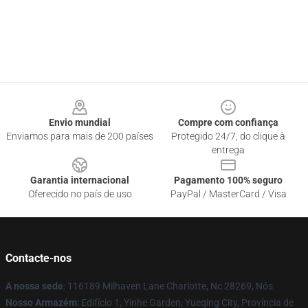
Footer
Envio mundial
Compre com confiança
Enviamos para mais de 200 países
Protegido 24/7, do clique à
entrega
Garantia internacional
Pagamento 100% seguro
Oferecido no país de uso
PayPal / MasterCard / Visa
Contacte-nos
A nossa sede
: 116189 Milhaven Lane Charlotte, Nc 28269, Nós
Nosso Armazém
: Edifício 1, Yinhe Garden, Yueqing City, Província de