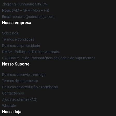
Zhejiang, Dunhuang City, CN
Hour
: 9AM – 5PM (Mon – Fri)
Email
: contato@odeszaloja.com
Nossa empresa
Sobre nós
Termos e Condições
Políticas de privacidade
DMCA - Política de Direitos Autorais
CA SB657: Lei de Transparência de Cadeia de Suprimentos
Nosso Suporte
Políticas de envio e entrega
Termos de pagamento
Políticas de devolução e reembolso
Contacte-nos
Ajuda ao cliente (FAQ)
Whosale
Nossa loja