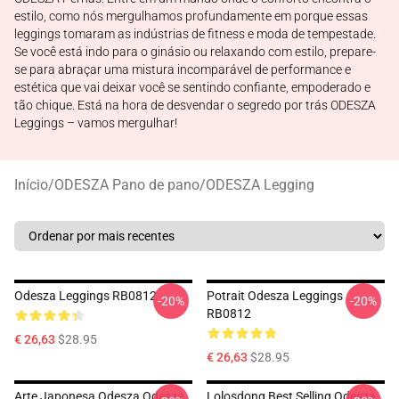
estilo, como nós mergulhamos profundamente em porque essas
leggings tomaram as indústrias de fitness e moda de tempestade.
Se você está indo para o ginásio ou relaxando com estilo, prepare-
se para abraçar uma mistura incomparável de performance e
estética que vai deixar você se sentindo confiante, empoderado e
tão chique. Está na hora de desvendar o segredo por trás ODESZA
Leggings – vamos mergulhar!
Início
/
ODESZA Pano de pano
/
ODESZA Legging
Odesza Leggings RB0812
Potrait Odesza Leggings
-20%
-20%
RB0812
€ 26,63
$28.95
€ 26,63
$28.95
Arte Japonesa Odesza Odesza
Lolosdong Best Selling Odesza