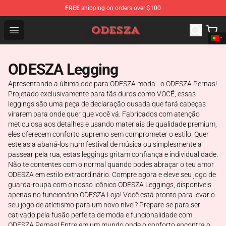
FREE
shipping on orders over $100
ODESZA Shop - Official ODESZA Merchandise Store
Open menu
ODESZA Legging
Apresentando a última ode para ODESZA moda - o ODESZA Pernas!
Projetado exclusivamente para fãs duros como VOCÊ, essas
leggings são uma peça de declaração ousada que fará cabeças
virarem para onde quer que você vá. Fabricados com atenção
meticulosa aos detalhes e usando materiais de qualidade premium,
eles oferecem conforto supremo sem comprometer o estilo. Quer
estejas a abaná-los num festival de música ou simplesmente a
passear pela rua, estas leggings gritam confiança e individualidade.
Não te contentes com o normal quando podes abraçar o teu amor
ODESZA em estilo extraordinário. Compre agora e eleve seu jogo de
guarda-roupa com o nosso icônico ODESZA Leggings, disponíveis
apenas no funcionário ODESZA Loja! Você está pronto para levar o
seu jogo de atletismo para um novo nível? Prepare-se para ser
cativado pela fusão perfeita de moda e funcionalidade com
ODESZA Pernas! Entre em um mundo onde o conforto encontra o