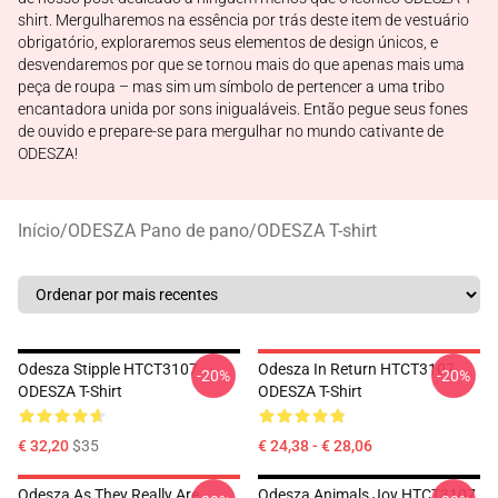
shirt. Mergulharemos na essência por trás deste item de vestuário
obrigatório, exploraremos seus elementos de design únicos, e
desvendaremos por que se tornou mais do que apenas mais uma
peça de roupa – mas sim um símbolo de pertencer a uma tribo
encantadora unida por sons inigualáveis. Então pegue seus fones
de ouvido e prepare-se para mergulhar no mundo cativante de
ODESZA!
Início
/
ODESZA Pano de pano
/
ODESZA T-shirt
Odesza Stipple HTCT3107
Odesza In Return HTCT3107
-20%
-20%
ODESZA T-Shirt
ODESZA T-Shirt
€ 32,20
$35
€ 24,38 - € 28,06
Odesza As They Really Are
Odesza Animals Joy HTCT3107