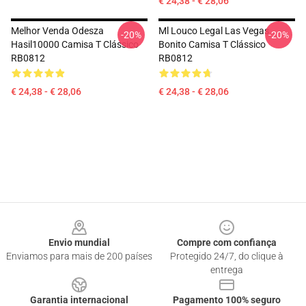
€ 24,38 - € 28,06
Melhor Venda Odesza
Ml Louco Legal Las Vegas
-20%
-20%
Hasil10000 Camisa T Clássico
Bonito Camisa T Clássico
RB0812
RB0812
€ 24,38 - € 28,06
€ 24,38 - € 28,06
Footer
Envio mundial
Compre com confiança
Enviamos para mais de 200 países
Protegido 24/7, do clique à
entrega
Garantia internacional
Pagamento 100% seguro