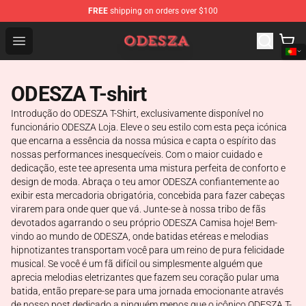
FREE
shipping on orders over $100
ODESZA Shop - Official ODESZA Merchandise Store
Open menu
ODESZA T-shirt
Introdução do ODESZA T-Shirt, exclusivamente disponível no
funcionário ODESZA Loja. Eleve o seu estilo com esta peça icónica
que encarna a essência da nossa música e capta o espírito das
nossas performances inesquecíveis. Com o maior cuidado e
dedicação, este tee apresenta uma mistura perfeita de conforto e
design de moda. Abraça o teu amor ODESZA confiantemente ao
exibir esta mercadoria obrigatória, concebida para fazer cabeças
virarem para onde quer que vá. Junte-se à nossa tribo de fãs
devotados agarrando o seu próprio ODESZA Camisa hoje! Bem-
vindo ao mundo de ODESZA, onde batidas etéreas e melodias
hipnotizantes transportam você para um reino de pura felicidade
musical. Se você é um fã difícil ou simplesmente alguém que
aprecia melodias eletrizantes que fazem seu coração pular uma
batida, então prepare-se para uma jornada emocionante através
de nosso post dedicado a ninguém menos que o icônico ODESZA T-