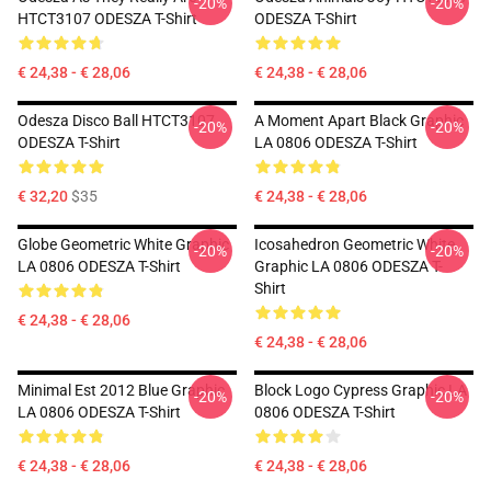
-20%
-20%
HTCT3107 ODESZA T-Shirt
ODESZA T-Shirt
€ 24,38 - € 28,06
€ 24,38 - € 28,06
Odesza Disco Ball HTCT3107
A Moment Apart Black Graphic
-20%
-20%
ODESZA T-Shirt
LA 0806 ODESZA T-Shirt
€ 32,20
$35
€ 24,38 - € 28,06
Globe Geometric White Graphic
Icosahedron Geometric White
-20%
-20%
LA 0806 ODESZA T-Shirt
Graphic LA 0806 ODESZA T-
Shirt
€ 24,38 - € 28,06
€ 24,38 - € 28,06
Minimal Est 2012 Blue Graphic
Block Logo Cypress Graphic LA
-20%
-20%
LA 0806 ODESZA T-Shirt
0806 ODESZA T-Shirt
€ 24,38 - € 28,06
€ 24,38 - € 28,06