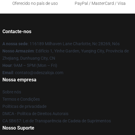
Oferecido no país de uso
PayPal / MasterCard / Visa
Contacte-nos
A nossa sede
: 116189 Milhaven Lane Charlotte, Nc 28269, Nós
Nosso Armazém
: Edifício 1, Yinhe Garden, Yueqing City, Província de
Zhejiang, Dunhuang City, CN
Hour
: 9AM – 5PM (Mon – Fri)
Email
: contato@odeszaloja.com
Nossa empresa
Sobre nós
Termos e Condições
Políticas de privacidade
DMCA - Política de Direitos Autorais
CA SB657: Lei de Transparência de Cadeia de Suprimentos
Nosso Suporte