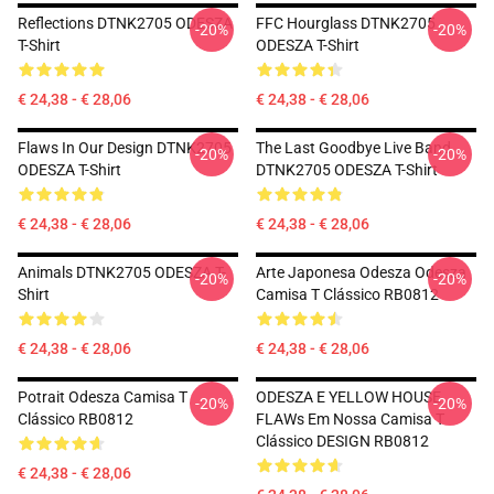
Reflections DTNK2705 ODESZA
FFC Hourglass DTNK2705
-20%
-20%
T-Shirt
ODESZA T-Shirt
€ 24,38 - € 28,06
€ 24,38 - € 28,06
Flaws In Our Design DTNK2705
The Last Goodbye Live Band
-20%
-20%
ODESZA T-Shirt
DTNK2705 ODESZA T-Shirt
€ 24,38 - € 28,06
€ 24,38 - € 28,06
Animals DTNK2705 ODESZA T-
Arte Japonesa Odesza Odesza
-20%
-20%
Shirt
Camisa T Clássico RB0812
€ 24,38 - € 28,06
€ 24,38 - € 28,06
Potrait Odesza Camisa T
ODESZA E YELLOW HOUSE
-20%
-20%
Clássico RB0812
FLAWs Em Nossa Camisa T
Clássico DESIGN RB0812
€ 24,38 - € 28,06