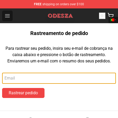
FREE
shipping on orders over $100
ODESZA Shop - Official ODESZA Merchandise Store
Open menu
Rastreamento de pedido
Para rastrear seu pedido, insira seu e-mail de cobrança na
caixa abaixo e pressione o botão de rastreamento.
Enviaremos um e-mail com o resumo dos seus pedidos.
E-mail
Rastrear pedido
Footer