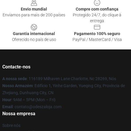
Envio mundial
Compre com confiança
Enviamos para mais de 200 países
Protegido 24/7, do clique à
entrega
Garantia internacional
Pagamento 100% seguro
Oferecido no país de uso
PayPal / MasterCard / Visa
Contacte-nos
A nossa sede
: 116189 Milhaven Lane Charlotte, Nc 28269, Nós
Nosso Armazém
: Edifício 1, Yinhe Garden, Yueqing City, Província de
Zhejiang, Dunhuang City, CN
Hour
: 9AM – 5PM (Mon – Fri)
Email
: contato@odeszaloja.com
Nossa empresa
Sobre nós