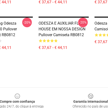
€ 44,11
€ 37,67 - € 44,11
€ 37,67 
-20%
-20%
ing Odesza
ODESZA E AUXILIAR FLAWS
Odesza 
0 Pullover
HOUSE EM NOSSA DESIGN
Camiso
t RB0812
Pullover Camiseta RB0812
€ 37,67 
€ 44,11
€ 37,67 - € 44,11
Compre com confiança
Garantia internacional
gido 24/7, do clique à entrega
Oferecido no país de us