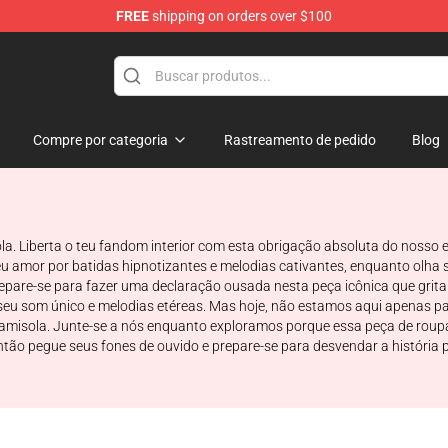
FREE
shipping on orders over $100
Compre por categoria
Rastreamento de pedido
Blog
. Liberta o teu fandom interior com esta obrigação absoluta do nosso
 seu amor por batidas hipnotizantes e melodias cativantes, enquanto olha 
repare-se para fazer uma declaração ousada nesta peça icônica que gri
eu som único e melodias etéreas. Mas hoje, não estamos aqui apenas pa
amisola. Junte-se a nós enquanto exploramos porque essa peça de roupa
o pegue seus fones de ouvido e prepare-se para desvendar a história po