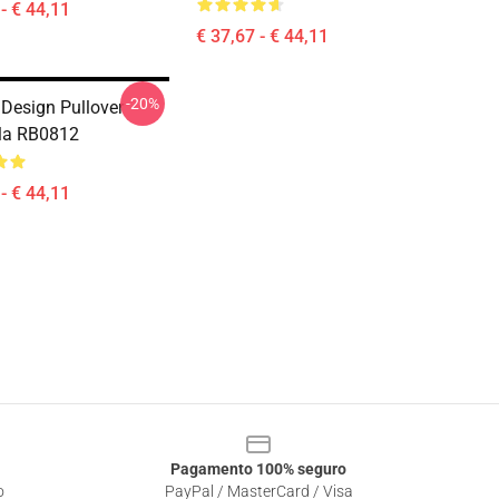
- € 44,11
€ 37,67 - € 44,11
-20%
Design Pullover
la RB0812
- € 44,11
Pagamento 100% seguro
o
PayPal / MasterCard / Visa