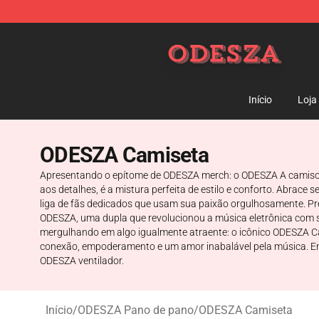
ODESZA Shop - Official ODESZA Merchandise Store
Início
Loja
ODESZA Camiseta
Apresentando o epítome de ODESZA merch: o ODESZA A camisola
aos detalhes, é a mistura perfeita de estilo e conforto. Abrace
liga de fãs dedicados que usam sua paixão orgulhosamente. P
ODESZA, uma dupla que revolucionou a música eletrônica com s
mergulhando em algo igualmente atraente: o icônico ODESZA C
conexão, empoderamento e um amor inabalável pela música. Entã
ODESZA ventilador.
Início
/
ODESZA Pano de pano
/
ODESZA Camiseta