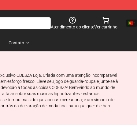
Atendimento ao cliente
Ver carrinho
Contato
 exclusivo ODESZA Loja. Criada com uma atenção incomparável
sem esforço fresco. Eleve seu jogo de guarda-roupa e junte-se à
ta devoção a todas as coisas ODESZA! Bem-vindo ao mundo de
ra falar sobre suas músicas hipnotizantes - estamos
 se tornou mais do que apenas mercadoria; é um símbolo de
r trás da declaração de moda final para qualquer die-hard