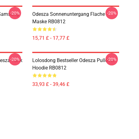
-20%
-20%
 Samsung
Odesza Sonnenuntergang Flache
Maske RB0812
15,71 £ - 17,77 £
-20%
-20%
esza Tank
Lolosdong Bestseller Odesza Pullover
Hoodie RB0812
33,93 £ - 39,46 £