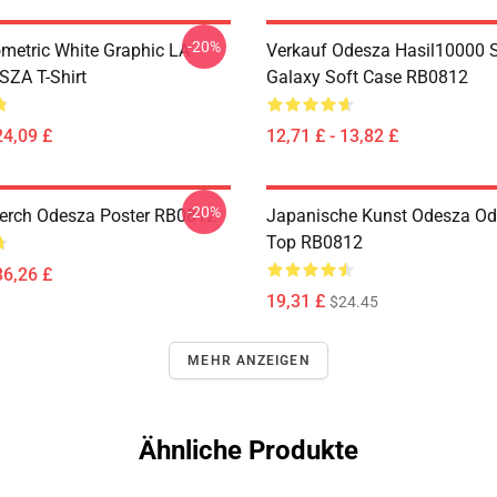
-20%
metric White Graphic LA
Verkauf Odesza Hasil10000
ZA T-Shirt
Galaxy Soft Case RB0812
24,09 £
12,71 £ - 13,82 £
-20%
erch Odesza Poster RB0812
Japanische Kunst Odesza Od
Top RB0812
36,26 £
19,31 £
$24.45
MEHR ANZEIGEN
Ähnliche Produkte