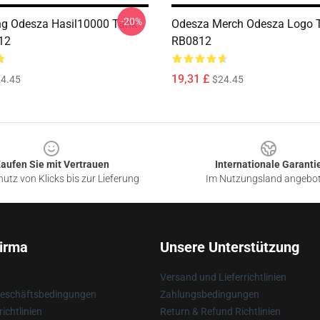
-20%
ing Odesza Hasil10000 Tank
Odesza Merch Odesza Logo 
12
RB0812
19,31 £
4.45
$24.45
aufen Sie mit Vertrauen
Internationale Garanti
utz von Klicks bis zur Lieferung
Im Nutzungsland angebo
irma
Unsere Unterstützung
Versand und Lieferrichtlinien
Geschäftsbedingungen
Zahlungsbedingungen
ichtlinien
Return & Refund Richtlinien