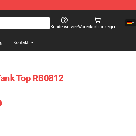
Kundenservice
Warenkorb anzeigen
og
Kontakt
 Tank Top RB0812
)