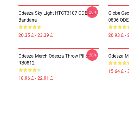
-20%
Odesza Sky Light HTCT3107 ODESZA
Globe Geo
Bandana
0806 ODES
20,35 £ - 23,39 £
20,93 £ - 
-20%
Odesza Merch Odesza Throw Pillow
Odesza M
RB0812
15,64 £ - 
18,96 £ - 22,91 £