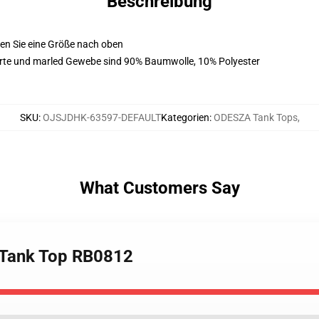
Beschreibung
ellen Sie eine Größe nach oben
te und marled Gewebe sind 90% Baumwolle, 10% Polyester
SKU
:
OJSJDHK-63597-DEFAULT
Kategorien
:
ODESZA Tank Tops
,
What Customers Say
a Tank Top RB0812