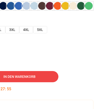
L
3XL
4XL
5XL
IN DEN WARENKORB
:
27
:
54