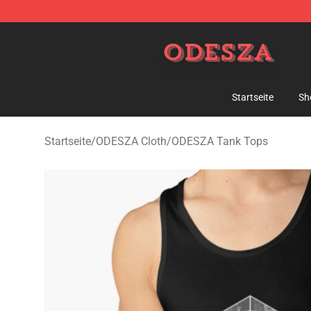
ODESZA Shop - Official ODESZA Merchandise Store
Startseite
Sh
Startseite
/
ODESZA Cloth
/
ODESZA Tank Tops