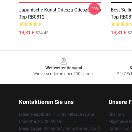
-20%
Japanische Kunst Odesza Odesza Tank
Best Sell
Top RB0812
Top RB08
19,31 £
19,31 £
$24.45
$2
Footer
Weltweiter Versand
K
Wir versenden in über 200 Länder
24/7 Sch
Kontaktieren Sie uns
Unsere F
Unser Hauptbüro
: 116189 Milhaven Lane
Über uns
Charlotte, Nc 28269, Us
Allgemeine 
Unser Lager
: Gebäude 1, Yinhe Garten, Stadt
Datenschutzr