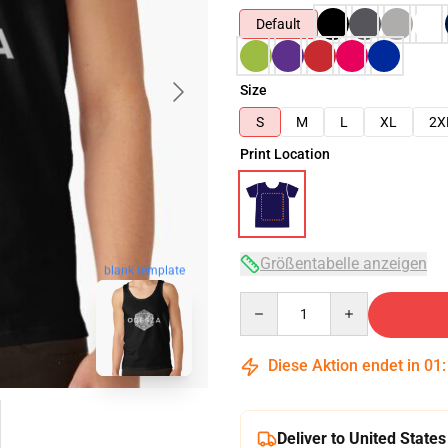
Default
Size
S
M
L
XL
2X
Print Location
Größentabelle anzeigen
blank template
Quantity
Diese Aktion endet in
01
Deliver to United States