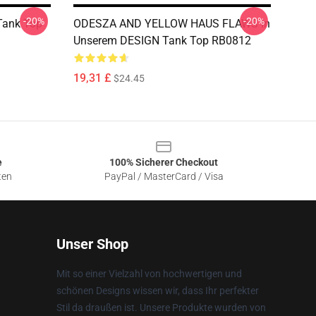
-20%
-20%
Tank Top
ODESZA AND YELLOW HAUS FLAWS In
Unserem DESIGN Tank Top RB0812
19,31 £
$24.45
e
100% Sicherer Checkout
ten
PayPal / MasterCard / Visa
Unser Shop
Mit so einer Vielzahl von hochwertigen und
schönen Designs wissen wir, dass Ihr perfekter
Stil da draußen ist. Unsere Produkte wurden von