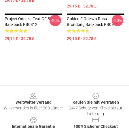
29,15 £ - 32,78 £
29,15 £ - 32,78 £
Project Odesza Feat GF BV
Golden F Odesza Rasa
-20%
-20%
Backpack RB0812
Brondong Backpack RB0812
29,15 £ - 32,78 £
29,15 £ - 32,78 £
Footer
Weltweiter Versand
Kaufen Sie mit Vertrauen
Wir versenden in über 200 Länder
24/7 Schutz von Klicks bis zur
Lieferung
Internationale Garantie
100% Sicherer Checkout