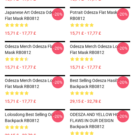
Japanese Art Odesza Odesza
Potrait Odesza Flat Mask
-20%
-20%
Flat Mask RB0812
RB0812
15,71 £ - 17,77 £
15,71 £ - 17,77 £
Odesza Merch Odesza Flat
Odesza Merch Odesza Logo
-20%
-20%
Mask RB0812
Flat Mask RB0812
15,71 £ - 17,77 £
15,71 £ - 17,77 £
Odesza Merch Odesza Logo
Best Selling Odesza Hasil10000
-20%
-20%
Flat Mask RB0812
Backpack RB0812
15,71 £ - 17,77 £
29,15 £ - 32,78 £
Lolosdong Best Selling Odesza
ODESZA AND YELLOW HOUSE
-20%
-20%
Backpack RB0812
FLAWS IN OUR DESIGN
Backpack RB0812