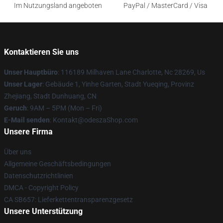
Im Nutzungsland angeboten
PayPal / MasterCard / Visa
Kontaktieren Sie uns
Unser Hauptbüro
: 116189 Milhaven Lane Charlotte, Nc 28269, Us
Unser Lager
: Gebäude 1, Yinhe Garten, Stadt Yueqing, Provinz
Zhejiang, Stadt Dunhuang, CN
Geruch
: 9AM – 5PM (Mon – Fri)
E-Mail senden
: Kontakt@odeszaShop.com
Unsere Firma
Über uns
Allgemeine Geschäftsbedingungen
Datenschutzrichtlinien
DMCA - Copyright Policy
CA SB657: Lieferkettentransparenzgesetz
Unsere Unterstützung