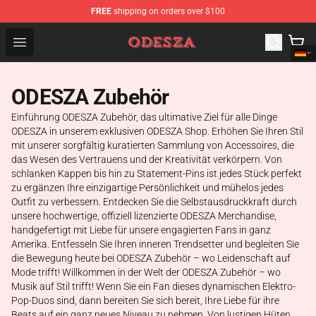
FREE
shipping on orders over $100
ODESZA Shop - Official ODESZA Merchandise Store
Open menu
ODESZA Zubehör
Einführung ODESZA Zubehör, das ultimative Ziel für alle Dinge
ODESZA in unserem exklusiven ODESZA Shop. Erhöhen Sie Ihren Stil
mit unserer sorgfältig kuratierten Sammlung von Accessoires, die
das Wesen des Vertrauens und der Kreativität verkörpern. Von
schlanken Kappen bis hin zu Statement-Pins ist jedes Stück perfekt
zu ergänzen Ihre einzigartige Persönlichkeit und mühelos jedes
Outfit zu verbessern. Entdecken Sie die Selbstausdruckkraft durch
unsere hochwertige, offiziell lizenzierte ODESZA Merchandise,
handgefertigt mit Liebe für unsere engagierten Fans in ganz
Amerika. Entfesseln Sie Ihren inneren Trendsetter und begleiten Sie
die Bewegung heute bei ODESZA Zubehör – wo Leidenschaft auf
Mode trifft! Willkommen in der Welt der ODESZA Zubehör – wo
Musik auf Stil trifft! Wenn Sie ein Fan dieses dynamischen Elektro-
Pop-Duos sind, dann bereiten Sie sich bereit, Ihre Liebe für ihre
Beats auf ein ganz neues Niveau zu nehmen. Von lustigen Hüten,