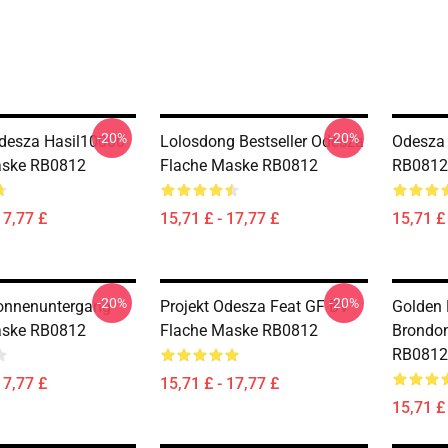
-20%
-20%
desza Hasil10000
Lolosdong Bestseller Odesza
Odesza
aske RB0812
Flache Maske RB0812
RB0812
17,77 £
15,71 £ - 17,77 £
15,71 £ 
-20%
-20%
onnenuntergang
Projekt Odesza Feat GF BV
Golden 
aske RB0812
Flache Maske RB0812
Brondo
RB0812
17,77 £
15,71 £ - 17,77 £
15,71 £ 