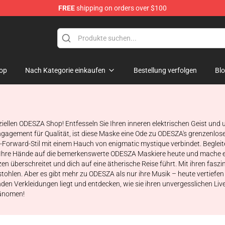
FREE
shipping on orders over $100
op
Nach Kategorie einkaufen
Bestellung verfolgen
Bl
ziellen ODESZA Shop! Entfesseln Sie Ihren inneren elektrischen Geist und
ngagement für Qualität, ist diese Maske eine Ode zu ODESZA's grenzenlos
rward-Stil mit einem Hauch von enigmatic mystique verbindet. Begleiten 
 Ihre Hände auf die bemerkenswerte ODESZA Maskiere heute und mache ei
n überschreitet und dich auf eine ätherische Reise führt. Mit ihren fasz
stohlen. Aber es gibt mehr zu ODESZA als nur ihre Musik – heute vertiefen 
enden Verkleidungen liegt und entdecken, wie sie ihren unvergesslichen 
hänomen!