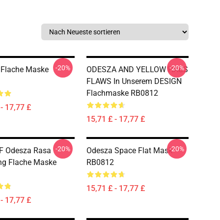
-20%
-20%
 Flache Maske
ODESZA AND YELLOW HAUS
FLAWS In Unserem DESIGN
Flachmaske RB0812
- 17,77 £
15,71 £ - 17,77 £
-20%
-20%
F Odesza Rasa
Odesza Space Flat Mask
ng Flache Maske
RB0812
15,71 £ - 17,77 £
- 17,77 £