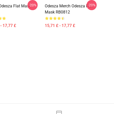
-20%
-20%
 Odesza Flat Mask
Odesza Merch Odesza Flat
Mask RB0812
- 17,77 £
15,71 £ - 17,77 £