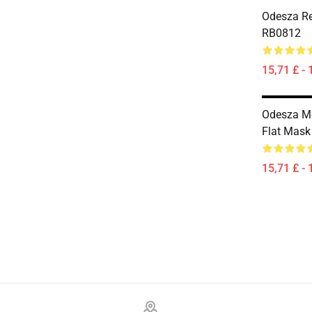
Odesza Re
RB0812
15,71 £ - 
Odesza M
Flat Mas
15,71 £ - 
Footer