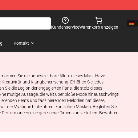
Kundenservice
Warenkorb anzeigen
og
Kontakt
 umarmen Sie die unbestreitbare Allure dieses Must-Have
e Kreativität und Klangbeherrschung. Erhöhen Sie jedes
Sie die Legion der engagierten Fans, die stolz dieses
ne mutige Aussage, die weit über bloße Mode hinausschwingt!
inierenden Beats und faszinierenden Melodien hat dieses
wir die Mystique hinter ihren ikonischen Masken. Begleiten Sie
Live-Performancen eine ganz neue Dimension verleihen. Bewahren