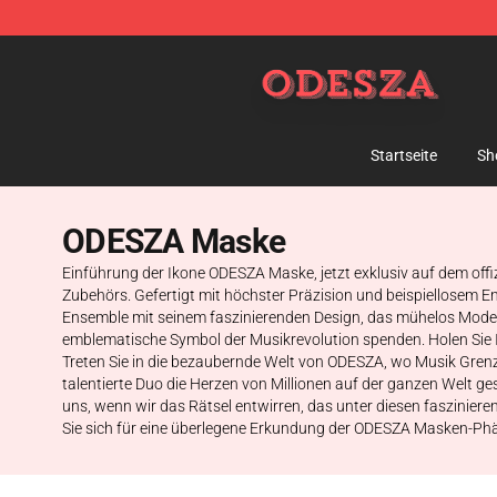
ODESZA Shop - Official ODESZA Merchandise Store
Startseite
Sh
ODESZA Maske
Einführung der Ikone ODESZA Maske, jetzt exklusiv auf dem offi
Zubehörs. Gefertigt mit höchster Präzision und beispiellosem E
Ensemble mit seinem faszinierenden Design, das mühelos Mode-Fo
emblematische Symbol der Musikrevolution spenden. Holen Sie
Treten Sie in die bezaubernde Welt von ODESZA, wo Musik Grenze
talentierte Duo die Herzen von Millionen auf der ganzen Welt ge
uns, wenn wir das Rätsel entwirren, das unter diesen faszinier
Sie sich für eine überlegene Erkundung der ODESZA Masken-P