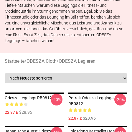
Tiefe eintauchen, warum diese Leggings die Fitness- und
Modeindustrie im Sturm genommen haben. Egal, ob Sie das
Fitnessstudio oder das Lounging im Stil treffen, bereiten Sie sich
vor, eine unvergleichliche Mischung aus Leistung und Ästhetik zu
umarmen, die Ihnen das Gefühl zuversichtlich, gestärkt und oh-so
chic lässt. Es ist Zeit, das Geheimnis zu entsperren ODESZA
Leggings – tauchen wir ein!
Startseite
/
ODESZA Cloth
/
ODESZA Legieren
Odesza Leggings RB0812
Potrait Odesza Leggings
-20%
-20%
RB0812
22,87 £
$28.95
22,87 £
$28.95
Japanische Kunst Odesza
Lolosdong Bestseller Odesza