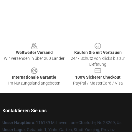
Footer
Weltweiter Versand
Kaufen Sie mit Vertrauen
Wir versenden in über 200 Länder
24/7 Schutz von Klicks bis zur
Lieferung
Internationale Garantie
100% Sicherer Checkout
Im Nutzungsland angeboten
PayPal / MasterCard / Visa
Kontaktieren Sie uns
Unser Hauptbüro
: 116189 Milhaven Lane Charlotte, Nc 28269, Us
Unser Lager
: Gebäude 1, Yinhe Garten, Stadt Yueqing, Provinz