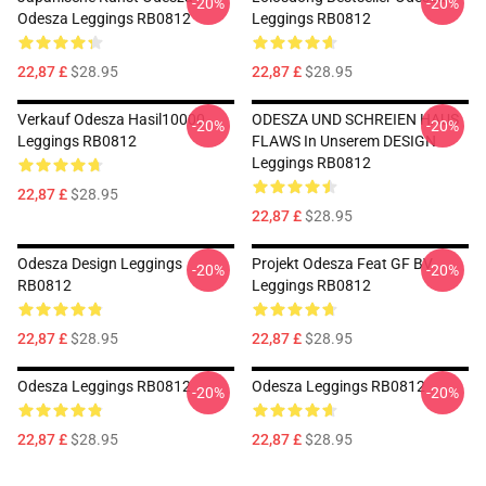
-20%
-20%
Odesza Leggings RB0812
Leggings RB0812
22,87 £
$28.95
22,87 £
$28.95
Verkauf Odesza Hasil10000
ODESZA UND SCHREIEN HAUS
-20%
-20%
Leggings RB0812
FLAWS In Unserem DESIGN
Leggings RB0812
22,87 £
$28.95
22,87 £
$28.95
Odesza Design Leggings
Projekt Odesza Feat GF BV
-20%
-20%
RB0812
Leggings RB0812
22,87 £
$28.95
22,87 £
$28.95
Odesza Leggings RB0812
Odesza Leggings RB0812
-20%
-20%
22,87 £
$28.95
22,87 £
$28.95