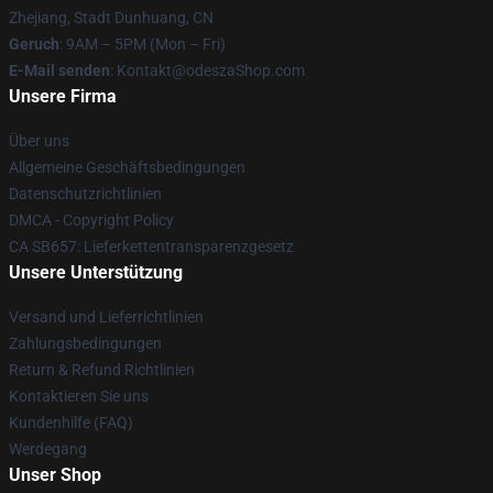
Zhejiang, Stadt Dunhuang, CN
Geruch
: 9AM – 5PM (Mon – Fri)
E-Mail senden
: Kontakt@odeszaShop.com
Unsere Firma
Über uns
Allgemeine Geschäftsbedingungen
Datenschutzrichtlinien
DMCA - Copyright Policy
CA SB657: Lieferkettentransparenzgesetz
Unsere Unterstützung
Versand und Lieferrichtlinien
Zahlungsbedingungen
Return & Refund Richtlinien
Kontaktieren Sie uns
Kundenhilfe (FAQ)
Werdegang
Unser Shop