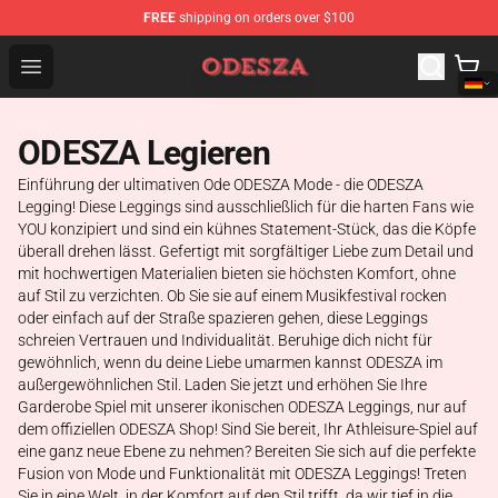
FREE
shipping on orders over $100
ODESZA Shop - Official ODESZA Merchandise Store
Open menu
ODESZA Legieren
Einführung der ultimativen Ode ODESZA Mode - die ODESZA
Legging! Diese Leggings sind ausschließlich für die harten Fans wie
YOU konzipiert und sind ein kühnes Statement-Stück, das die Köpfe
überall drehen lässt. Gefertigt mit sorgfältiger Liebe zum Detail und
mit hochwertigen Materialien bieten sie höchsten Komfort, ohne
auf Stil zu verzichten. Ob Sie sie auf einem Musikfestival rocken
oder einfach auf der Straße spazieren gehen, diese Leggings
schreien Vertrauen und Individualität. Beruhige dich nicht für
gewöhnlich, wenn du deine Liebe umarmen kannst ODESZA im
außergewöhnlichen Stil. Laden Sie jetzt und erhöhen Sie Ihre
Garderobe Spiel mit unserer ikonischen ODESZA Leggings, nur auf
dem offiziellen ODESZA Shop! Sind Sie bereit, Ihr Athleisure-Spiel auf
eine ganz neue Ebene zu nehmen? Bereiten Sie sich auf die perfekte
Fusion von Mode und Funktionalität mit ODESZA Leggings! Treten
Sie in eine Welt, in der Komfort auf den Stil trifft, da wir tief in die