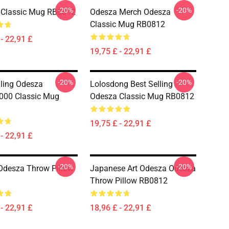
-20%
-20%
 Classic Mug RB0812
Odesza Merch Odesza
Classic Mug RB0812
- 22,91 £
19,75 £ - 22,91 £
-20%
-20%
lling Odesza
Lolosdong Best Selling
000 Classic Mug
Odesza Classic Mug RB0812
19,75 £ - 22,91 £
- 22,91 £
-20%
-20%
 Odesza Throw Pillow
Japanese Art Odesza Odesza
Throw Pillow RB0812
- 22,91 £
18,96 £ - 22,91 £