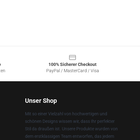
e
100% Sicherer Checkout
ten
PayPal / MasterCard / Visa
Unser Shop
Mit so einer Vielzahl von hochwertigen und
schönen Designs wissen wir, dass Ihr perfekter
Stil da draußen ist. Unsere Produkte wurden von
dem erstklassigen Team entworfen, das jedem