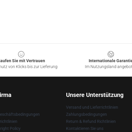
aufen Sie mit Vertrauen
Internationale Garanti
utz von Klicks bis zur Lieferung
Im Nutzungsland angebo
irma
Unsere Unterstützung
Versand und Lieferrichtlinien
Geschäftsbedingungen
Zahlungsbedingungen
ichtlinien
Return & Refund Richtlinien
ight Policy
Kontaktieren Sie uns