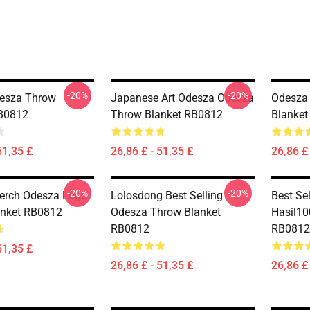
-20%
-20%
desza Throw
Japanese Art Odesza Odesza
Odesza
RB0812
Throw Blanket RB0812
Blanke
51,35 £
26,86 £ - 51,35 £
26,86 £ 
-20%
-20%
erch Odesza Logo
Lolosdong Best Selling
Best Se
anket RB0812
Odesza Throw Blanket
Hasil10
RB0812
RB0812
51,35 £
26,86 £ - 51,35 £
26,86 £ 