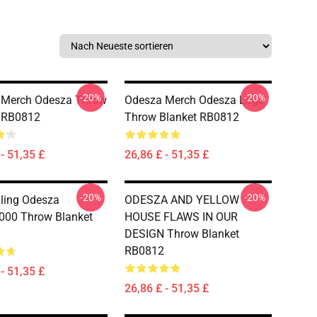
-20%
-20%
 Merch Odesza Throw
Odesza Merch Odesza Logo
t RB0812
Throw Blanket RB0812
- 51,35 £
26,86 £ - 51,35 £
-20%
-20%
lling Odesza
ODESZA AND YELLOW
000 Throw Blanket
HOUSE FLAWS IN OUR
DESIGN Throw Blanket
RB0812
- 51,35 £
26,86 £ - 51,35 £