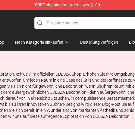
FREE
shipping on orders over $100
op
Nach Kategorie einkaufen
Bestellung verfolgen
Bl
tion, exklusiv im offiziellen ODESZA Shop! Erhöhen Sie Ihre Umgebung und
on entworfen, um jeden Raum in eine Oase des Stils und der Raffinesse zu v
uhigen Sie sich nicht für gewöhnliche Dekoration, wenn Sie Ihren Raum mi
e mit dem außergewöhnlichen ODESZA Dekoration - denn außergewöhnlich
h darauf vor, in ein Reich zu tauchen, in dem pulsierende Beats mesmeris
ows bis zu ihren innovativen Bühnen-Designs wird dieser Blog-Post Sie au
n Sie sich bereit, in ein Wunderland von markanten Ästhetik und sonic 
geben wir uns auf diese aufregende Exploration von ODESZA Dekoration!