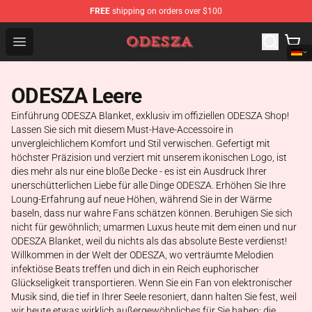
FREE
shipping on orders over $100
ODESZA Shop - Official ODESZA Merchandise Store
Open menu
ODESZA Leere
Einführung ODESZA Blanket, exklusiv im offiziellen ODESZA Shop!
Lassen Sie sich mit diesem Must-Have-Accessoire in
unvergleichlichem Komfort und Stil verwischen. Gefertigt mit
höchster Präzision und verziert mit unserem ikonischen Logo, ist
dies mehr als nur eine bloße Decke - es ist ein Ausdruck Ihrer
unerschütterlichen Liebe für alle Dinge ODESZA. Erhöhen Sie Ihre
Loung-Erfahrung auf neue Höhen, während Sie in der Wärme
baseln, dass nur wahre Fans schätzen können. Beruhigen Sie sich
nicht für gewöhnlich; umarmen Luxus heute mit dem einen und nur
ODESZA Blanket, weil du nichts als das absolute Beste verdienst!
Willkommen in der Welt der ODESZA, wo verträumte Melodien
infektiöse Beats treffen und dich in ein Reich euphorischer
Glückseligkeit transportieren. Wenn Sie ein Fan von elektronischer
Musik sind, die tief in Ihrer Seele resoniert, dann halten Sie fest, weil
wir heute etwas wirklich außergewöhnliches für Sie haben: die