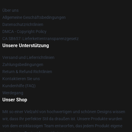
Über uns
Allgemeine Geschäftsbedingungen
Datenschutzrichtlinien
DMCA - Copyright Policy
CA SB657: Lieferkettentransparenzgesetz
Unsere Unterstützung
Versand und Lieferrichtlinien
Zahlungsbedingungen
Return & Refund Richtlinien
Kontaktieren Sie uns
Kundenhilfe (FAQ)
Werdegang
Unser Shop
Mit so einer Vielzahl von hochwertigen und schönen Designs wissen
wir, dass Ihr perfekter Stil da draußen ist. Unsere Produkte wurden
von dem erstklassigen Team entworfen, das jedem Produkt eigene