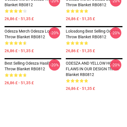
-20%
-20%
Blanket RB0812
Throw Blanket RB0812
26,86 £ - 51,35 £
26,86 £ - 51,35 £
Odesza Merch Odesza Logo
Lolosdong Best Selling Odesza
-20%
-20%
Throw Blanket RB0812
Throw Blanket RB0812
26,86 £ - 51,35 £
26,86 £ - 51,35 £
Best Selling Odesza Hasil10000
ODESZA AND YELLOW HOUSE
-20%
-20%
Throw Blanket RB0812
FLAWS IN OUR DESIGN Throw
Blanket RB0812
26,86 £ - 51,35 £
26,86 £ - 51,35 £