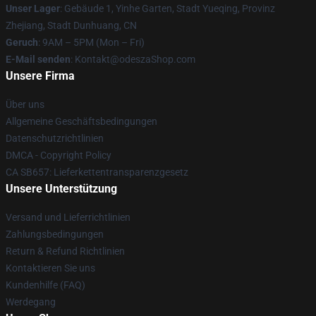
Unser Lager
: Gebäude 1, Yinhe Garten, Stadt Yueqing, Provinz
Zhejiang, Stadt Dunhuang, CN
Geruch
: 9AM – 5PM (Mon – Fri)
E-Mail senden
: Kontakt@odeszaShop.com
Unsere Firma
Über uns
Allgemeine Geschäftsbedingungen
Datenschutzrichtlinien
DMCA - Copyright Policy
CA SB657: Lieferkettentransparenzgesetz
Unsere Unterstützung
Versand und Lieferrichtlinien
Zahlungsbedingungen
Return & Refund Richtlinien
Kontaktieren Sie uns
Kundenhilfe (FAQ)
Werdegang