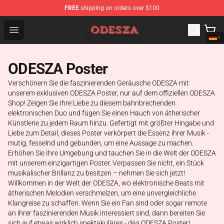
FREE
shipping on orders over $100
ODESZA Shop - Official ODESZA Merchandise Store
Open menu
ODESZA Poster
Verschönern Sie die faszinierenden Geräusche ODESZA mit
unserem exklusiven ODESZA Poster, nur auf dem offiziellen ODESZA
Shop! Zeigen Sie Ihre Liebe zu diesem bahnbrechenden
elektronischen Duo und fügen Sie einen Hauch von ätherischer
Künstlerie zu jedem Raum hinzu. Gefertigt mit größter Hingabe und
Liebe zum Detail, dieses Poster verkörpert die Essenz ihrer Musik -
mutig, fesselnd und gebunden, um eine Aussage zu machen.
Erhöhen Sie Ihre Umgebung und tauchen Sie in die Welt der ODESZA
mit unserem einzigartigen Poster. Verpassen Sie nicht, ein Stück
musikalischer Brillanz zu besitzen – nehmen Sie sich jetzt!
Willkommen in der Welt der ODESZA, wo elektronische Beats mit
ätherischen Melodien verschmelzen, um eine unvergleichliche
Klangreise zu schaffen. Wenn Sie ein Fan sind oder sogar remote
an ihrer faszinierenden Musik interessiert sind, dann bereiten Sie
sich auf etwas wirklich spektakuläres - das ODESZA Poster!