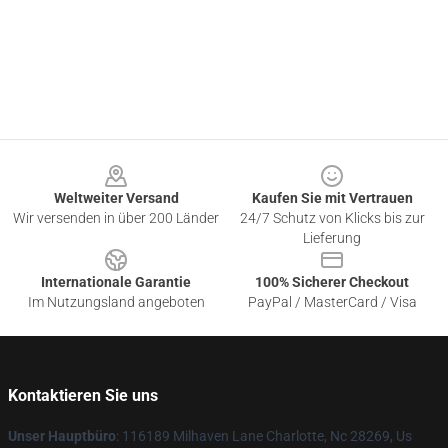
Footer
Weltweiter Versand
Kaufen Sie mit Vertrauen
Wir versenden in über 200 Länder
24/7 Schutz von Klicks bis zur
Lieferung
Internationale Garantie
100% Sicherer Checkout
Im Nutzungsland angeboten
PayPal / MasterCard / Visa
Kontaktieren Sie uns
Unser Hauptbüro
: 116189 Milhaven Lane Charlotte, Nc 28269, Us