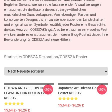
Begleiten Sie uns, wie wir in die faszinierenden Visualisierungen
eintauchen, die die Essenz dieses außergewöhnlichen
musikalischen Duos verkapseln. Von lebendigen Farben und
komplizierten Designs bis hin zu atemberaubenden Landschaften
und enigmatischen Symbolen erzählt jeder Poster eine Geschichte,
die das Herz von ODESZAKlingt. Also bereit, sich in ein visuelles Fest
wie kein anderes einzutauchen, denn dieser Blog-Post ist dabei, Ihre
Bewunderung für ODESZA auf neue Höhen!
Startseite
/
ODESZA Dekoration
/
ODESZA Poster
ODESZA AND YELLOW HOUSE
Japanese Art Odesza Odesza
-20%
-20%
FLAWS IN OUR DESIGN Poster
Poster RB0812
RB0812
15,64 £ - 36,26 £
15,64 £ - 36,26 £