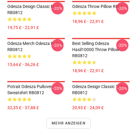
Odesza Design Classic Mug
Odesza Throw Pillow RB0812
-20%
-20%
RB0812
18,96 £ - 22,91 £
19,75 £ - 22,91 £
Odesza Merch Odesza Poster
Best Selling Odesza
-20%
-20%
RB0812
Hasil10000 Throw Pillow
RB0812
15,64 £ - 36,26 £
18,96 £ - 22,91 £
Potrait Odesza Pullover
Odesza Design Classic T Shirt
-20%
-20%
Sweatshirt RB0812
RB0812
32,35 £ - 37,88 £
20,93 £ - 24,09 £
MEHR ANZEIGEN