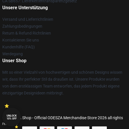
CA SB657: Lieferkettentransparenzgesetz
Unsere Unterstützung
Versand und Lieferrichtlinien
Zahlungsbedingungen
Return & Refund Richtlinien
Kontaktieren Sie uns
Kundenhilfe (FAQ)
Werdegang
Unser Shop
Mit so einer Vielzahl von hochwertigen und schönen Designs wissen
wir, dass Ihr perfekter Stil da draußen ist. Unsere Produkte wurden
von dem erstklassigen Team entworfen, das jedem Produkt eigene
einzigartige Designideen mitbringt.
UNLOCK
© ODESZA Shop - Official ODESZA Merchandise Store 2026 all rights
10% OFF
reserved