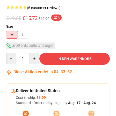
(6 customer reviews)
£19.65
£15.72
-20%
$19.90
Size
M
L
Größentabelle anzeigen
Quantity
IN DEN WARENKORB
Diese Aktion endet in
04
:
33
:
52
Deliver to United States
Cost to ship:
$6.99
Standard - Order today to get by
Aug. 17 - Aug. 24