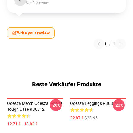
O
Verified owner
Write your review
1
/
1
Beste Verkäufer Produkte
Odesza Merch Odesza IPhone
Odesza Leggings RB0812
-20%
-20%
Tough Case RB0812
22,87 £
$28.95
12,71 £ - 13,82 £