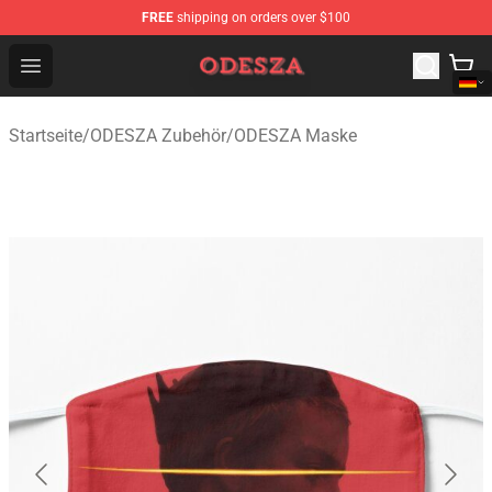
FREE
shipping on orders over $100
ODESZA Shop - Official ODESZA Merchandise Store
Open menu
Startseite
/
ODESZA Zubehör
/
ODESZA Maske