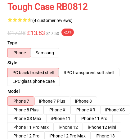
Tough Case RB0812
(4 customer reviews)
£17.28
£13.83
-20%
$17.50
Type
iPhone
Samsung
Style
PC black frosted shell
RPC transparent soft shell
LPC glass phone case
Model
iPhone 7
iPhone 7 Plus
iPhone 8
iPhone 8 Plus
iPhone X
iPhone XR
iPhone XS
iPhone XS Max
iPhone 11
iPhone 11 Pro
iPhone 11 Pro Max
iPhone 12
iPhone 12 Mini
iPhone 12 Pro
iPhone 12 Pro Max
iPhone 13