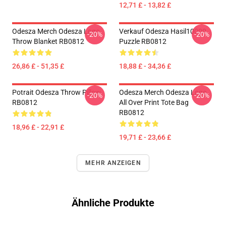
12,71 £ - 13,82 £
Odesza Merch Odesza Logo
Verkauf Odesza Hasil10000
-20%
-20%
Throw Blanket RB0812
Puzzle RB0812
26,86 £ - 51,35 £
18,88 £ - 34,36 £
Potrait Odesza Throw Pillow
Odesza Merch Odesza Logo
-20%
-20%
RB0812
All Over Print Tote Bag
RB0812
18,96 £ - 22,91 £
19,71 £ - 23,66 £
MEHR ANZEIGEN
Ähnliche Produkte