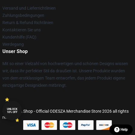
Versand und Lieferrichtlinien
Zahlungsbedingungen
Return & Refund Richtlinien
Kontaktieren Sie uns
Kundenhilfe (FAQ)
Werdegang
Unser Shop
Mit so einer Vielzahl von hochwertigen und schönen Designs wissen
wir, dass Ihr perfekter Stil da draußen ist. Unsere Produkte wurden
von dem erstklassigen Team entworfen, das jedem Produkt eigene
einzigartige Designideen mitbringt.
UNLOCK
© ODESZA Shop - Official ODESZA Merchandise Store 2026 all rights
10% OFF
reserved
Help