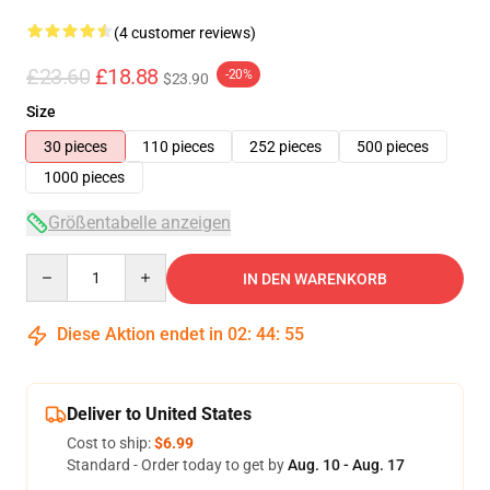
(4 customer reviews)
£23.60
£18.88
-20%
$23.90
Size
30 pieces
110 pieces
252 pieces
500 pieces
1000 pieces
Größentabelle anzeigen
Quantity
IN DEN WARENKORB
Diese Aktion endet in
02
:
44
:
54
Deliver to United States
Cost to ship:
$6.99
Standard - Order today to get by
Aug. 10 - Aug. 17