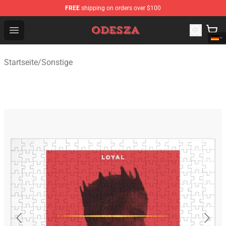
FREE
shipping on orders over $100
ODESZA Shop - Official ODESZA Merchandise Store
Open menu
Startseite
/
Sonstige