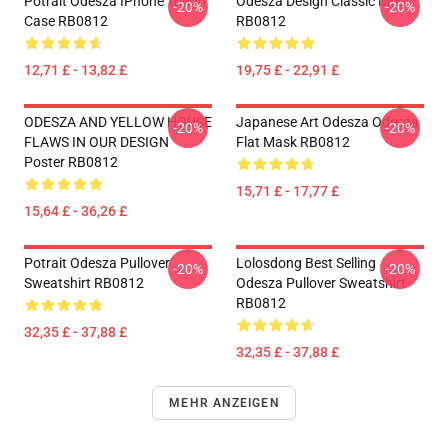
Potrait Odesza IPhone Tough
Odesza Design Classic Mug
-20%
-20%
Case RB0812
RB0812
12,71 £ - 13,82 £
19,75 £ - 22,91 £
ODESZA AND YELLOW HOUSE
Japanese Art Odesza Odesza
-20%
-20%
FLAWS IN OUR DESIGN
Flat Mask RB0812
Poster RB0812
15,71 £ - 17,77 £
15,64 £ - 36,26 £
Potrait Odesza Pullover
Lolosdong Best Selling
-20%
-20%
Sweatshirt RB0812
Odesza Pullover Sweatshirt
RB0812
32,35 £ - 37,88 £
32,35 £ - 37,88 £
MEHR ANZEIGEN