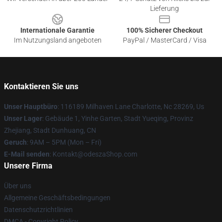
Lieferung
Internationale Garantie
100% Sicherer Checkout
Im Nutzungsland angeboten
PayPal / MasterCard / Visa
Kontaktieren Sie uns
Unser Hauptbüro
: 116189 Milhaven Lane Charlotte, Nc 28269, Us
Unser Lager
: Gebäude 1, Yinhe Garten, Stadt Yueqing, Provinz
Zhejiang, Stadt Dunhuang, CN
Geruch
: 9AM – 5PM (Mon – Fri)
E-Mail senden
: Kontakt@odeszaShop.com
Unsere Firma
Über uns
Allgemeine Geschäftsbedingungen
Datenschutzrichtlinien
DMCA - Copyright Policy