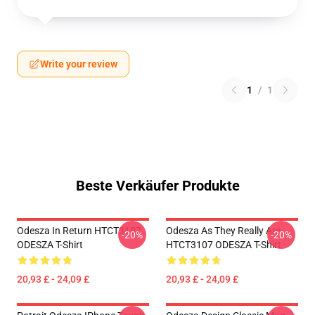
Write your review
1
/
1
Beste Verkäufer Produkte
Odesza In Return HTCT3107
Odesza As They Really Are
-20%
-20%
ODESZA T-Shirt
HTCT3107 ODESZA T-Shirt
20,93 £ - 24,09 £
20,93 £ - 24,09 £