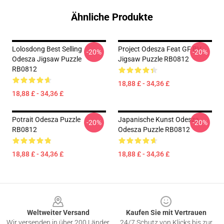
Ähnliche Produkte
Lolosdong Best Selling
Project Odesza Feat GF BV
-20%
-20%
Odesza Jigsaw Puzzle
Jigsaw Puzzle RB0812
RB0812
18,88 £ - 34,36 £
18,88 £ - 34,36 £
Potrait Odesza Puzzle
Japanische Kunst Odesza
-20%
-20%
RB0812
Odesza Puzzle RB0812
18,88 £ - 34,36 £
18,88 £ - 34,36 £
Footer
Weltweiter Versand
Kaufen Sie mit Vertrauen
Wir versenden in über 200 Länder
24/7 Schutz von Klicks bis zur