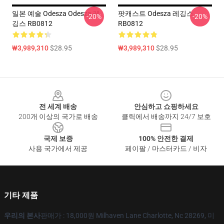
일본 예술 Odesza Odesza 레
팟캐스트 Odesza 레깅스
-20%
-20%
깅스 RB0812
RB0812
₩3,989,310
$28.95
₩3,989,310
$28.95
Footer
전 세계 배송
안심하고 쇼핑하세요
200개 이상의 국가로 배송
클릭에서 배송까지 24/7 보호
국제 보증
100% 안전한 결제
사용 국가에서 제공
페이팔 / 마스터카드 / 비자
기타 제품
우리의 본사
판매가 : 18,000원 Milhaven Lane Charlotte, Nc 28269, 미