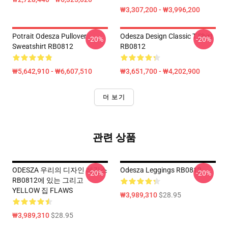
₩3,307,200 - ₩3,996,200
Potrait Odesza Pullover
Odesza Design Classic T Shirt
-20%
-20%
Sweatshirt RB0812
RB0812
₩5,642,910 - ₩6,607,510
₩3,651,700 - ₩4,202,900
더 보기
관련 상품
ODESZA 우리의 디자인 레깅스
Odesza Leggings RB0812
-20%
-20%
RB0812에 있는 그리고
YELLOW 집 FLAWS
₩3,989,310
$28.95
₩3,989,310
$28.95