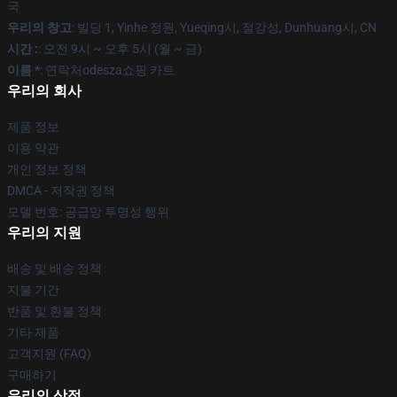
국
우리의 창고
: 빌딩 1, Yinhe 정원, Yueqing시, 절강성, Dunhuang시, CN
시간 :
: 오전 9시 ~ 오후 5시 (월 ~ 금)
이름 *
: 연락처odesza쇼핑 카트
우리의 회사
제품 정보
이용 약관
개인 정보 정책
DMCA - 저작권 정책
모델 번호: 공급망 투명성 행위
우리의 지원
배송 및 배송 정책
지불 기간
반품 및 환불 정책
기타 제품
고객지원 (FAQ)
구매하기
우리의 상점