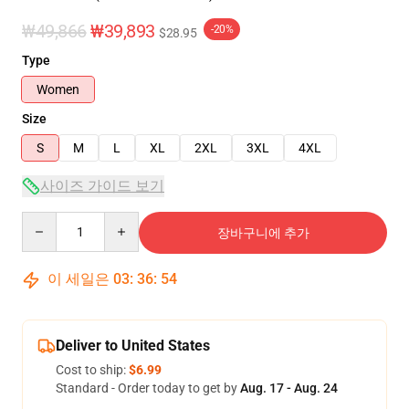
₩49,866
₩39,893
-20%
$28.95
Type
Women
Size
S
M
L
XL
2XL
3XL
4XL
사이즈 가이드 보기
Quantity
장바구니에 추가
이 세일은
03
:
36
:
54
Deliver to United States
Cost to ship:
$6.99
Standard - Order today to get by
Aug. 17 - Aug. 24