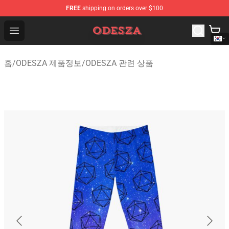
FREE
shipping on orders over $100
ODESZA Shop - Official ODESZA Merchandise Store
Open menu
홈
/
ODESZA 제품정보
/
ODESZA 관련 상품