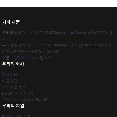
기타 제품
우리의 본사
판매가 : 18,000원 Milhaven Lane Charlotte, Nc 28269, 미
국
우리의 창고
: 빌딩 1, Yinhe 정원, Yueqing시, 절강성, Dunhuang시, CN
시간 :
: 오전 9시 ~ 오후 5시 (월 ~ 금)
이름 *
: 연락처odesza쇼핑 카트
우리의 회사
제품 정보
이용 약관
개인 정보 정책
DMCA - 저작권 정책
모델 번호: 공급망 투명성 행위
우리의 지원
배송 및 배송 정책