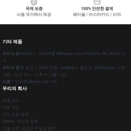
국제 보증
100% 안전한 결제
사용 국가에서 제공
페이팔 / 마스터카드 / 비자
기타 제품
우리의 본사
판매가 : 18,000원 Milhaven Lane Charlotte, Nc 28269, 미
국
우리의 창고
: 빌딩 1, Yinhe 정원, Yueqing시, 절강성, Dunhuang시, CN
시간 :
: 오전 9시 ~ 오후 5시 (월 ~ 금)
이름 *
: 연락처odesza쇼핑 카트
우리의 회사
제품 정보
이용 약관
개인 정보 정책
DMCA - 저작권 정책
모델 번호: 공급망 투명성 행위