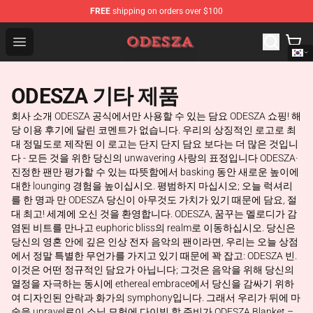
FREE
shipping on orders over $100
ODESZA Shop - Official ODESZA Merchandise Store
Open menu
ODESZA 기타 제품
회사 소개 ODESZA 공식에서만 사용할 수 있는 담요 ODESZA 쇼핑! 해
당 이용 후기에 달린 코멘트가 없습니다. 우리의 상징적인 로고로 최
대 정밀도로 제작된 이 로고는 단지 단지 담요 보다는 더 많은 것입니
다 - 모든 것을 위한 당신의 unwavering 사랑의 표정입니다 ODESZA·
진정한 팬만 평가할 수 있는 따뜻함에서 basking 동안 새로운 높이에
대한 lounging 경험을 높이십시오. 평범하지 마십시오; 오늘 럭셔리
를 한 명과 만 ODESZA 당신이 아무것도 가치가 있기 때문에 담요, 절
대 최고! 세계에 오신 것을 환영합니다. ODESZA, 꿈꾸는 멜로디가 감
염된 비트를 만나고 euphoric bliss의 realm로 이동하십시오. 당신은
당신의 영혼 안에 깊은 인상 전자 음악의 팬이라면, 우리는 오늘 상점
에서 정말 특별한 무언가를 가지고 있기 때문에 꽉 잡고: ODESZA 빈.
이것은 어떤 정규적인 담요가 아닙니다; 그것은 음악을 위해 당신의
열정을 자극하는 동시에 ethereal embrace에서 당신을 감싸기 위하
여 디자인된 안락과 화가의 symphony입니다. 그래서 우리가 뒤에 마
술을 unravel로이 소닉 모험에 다이빙 할 준비가 ODESZA Blanket –