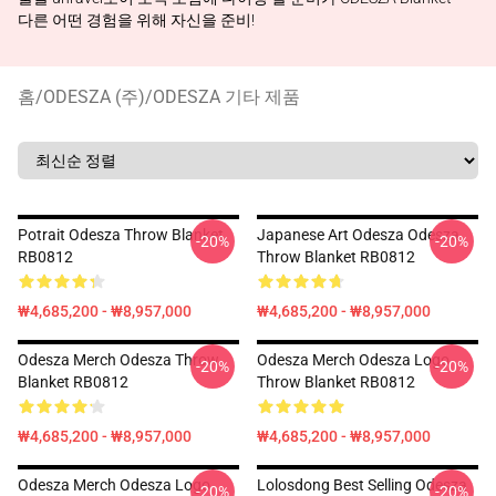
다른 어떤 경험을 위해 자신을 준비!
홈
/
ODESZA (주)
/
ODESZA 기타 제품
Potrait Odesza Throw Blanket
Japanese Art Odesza Odesza
-20%
-20%
RB0812
Throw Blanket RB0812
₩4,685,200 - ₩8,957,000
₩4,685,200 - ₩8,957,000
Odesza Merch Odesza Throw
Odesza Merch Odesza Logo
-20%
-20%
Blanket RB0812
Throw Blanket RB0812
₩4,685,200 - ₩8,957,000
₩4,685,200 - ₩8,957,000
Odesza Merch Odesza Logo
Lolosdong Best Selling Odesza
-20%
-20%