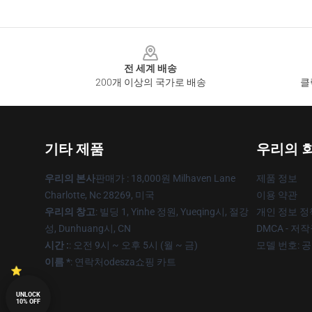
Footer
전 세계 배송
200개 이상의 국가로 배송
클
기타 제품
우리의 
우리의 본사
판매가 : 18,000원 Milhaven Lane
제품 정보
Charlotte, Nc 28269, 미국
이용 약관
우리의 창고
: 빌딩 1, Yinhe 정원, Yueqing시, 절강
개인 정보 정
성, Dunhuang시, CN
DMCA - 저
시간 :
: 오전 9시 ~ 오후 5시 (월 ~ 금)
모델 번호: 
이름 *
: 연락처odesza쇼핑 카트
UNLOCK
10% OFF