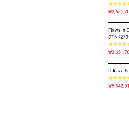
₩3,651,70
Flaws In 
DTNK2705
₩3,651,70
Odesza Fa
₩5,642,91