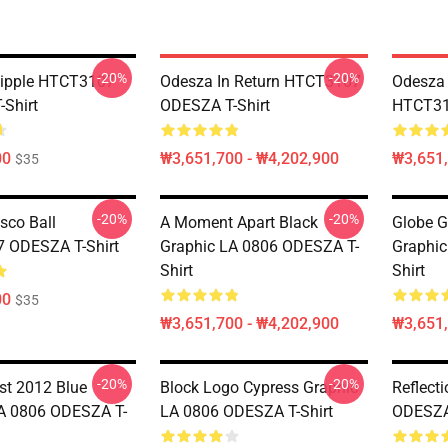
-20%
-20%
tipple HTCT3107
Odesza In Return HTCT3107
Odesza 
Shirt
ODESZA T-Shirt
HTCT31
00
₩3,651,700 - ₩4,202,900
₩3,651,
$35
-20%
-20%
sco Ball
A Moment Apart Black
Globe G
 ODESZA T-Shirt
Graphic LA 0806 ODESZA T-
Graphic
Shirt
Shirt
00
$35
₩3,651,700 - ₩4,202,900
₩3,651,
-20%
-20%
st 2012 Blue
Block Logo Cypress Graphic
Reflect
A 0806 ODESZA T-
LA 0806 ODESZA T-Shirt
ODESZA 