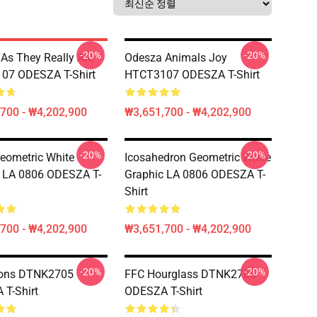
-20%
-20%
As They Really Are
Odesza Animals Joy
07 ODESZA T-Shirt
HTCT3107 ODESZA T-Shirt
700 - ₩4,202,900
₩3,651,700 - ₩4,202,900
-20%
-20%
eometric White
Icosahedron Geometric White
 LA 0806 ODESZA T-
Graphic LA 0806 ODESZA T-
Shirt
700 - ₩4,202,900
₩3,651,700 - ₩4,202,900
-20%
-20%
ions DTNK2705
FFC Hourglass DTNK2705
T-Shirt
ODESZA T-Shirt