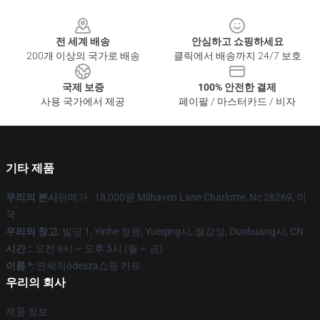
Footer
전 세계 배송
안심하고 쇼핑하세요
200개 이상의 국가로 배송
클릭에서 배송까지 24/7 보호
국제 보증
100% 안전한 결제
사용 국가에서 제공
페이팔 / 마스터카드 / 비자
기타 제품
우리의 본사
판매가 : 18,000원 Milhaven Lane Charlotte, Nc 28269, 미
국
우리의 창고
: 빌딩 1, Yinhe 정원, Yueqing시, 절강성, Dunhuang시, CN
시간 :
: 오전 9시 ~ 오후 5시 (월 ~ 금)
이름 *
: 연락처odesza쇼핑 카트
우리의 회사
제품 정보