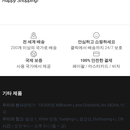
Happy Shopping!
Footer
전 세계 배송
안심하고 쇼핑하세요
200개 이상의 국가로 배송
클릭에서 배송까지 24/7 보호
국제 보증
100% 안전한 결제
사용 국가에서 제공
페이팔 / 마스터카드 / 비자
기타 제품
우리의 본사
판매가 : 18,000원 Milhaven Lane Charlotte, Nc 28269, 미
국
우리의 창고
: 빌딩 1, Yinhe 정원, Yueqing시, 절강성, Dunhuang시, CN
시간 :
: 오전 9시 ~ 오후 5시 (월 ~ 금)