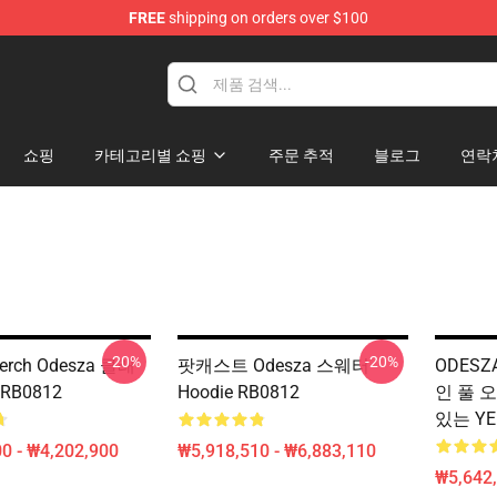
FREE
shipping on orders over $100
쇼핑
카테고리별 쇼핑
주문 추적
블로그
연락
-20%
-20%
erch Odesza 클래
팟캐스트 Odesza 스웨터
ODES
RB0812
Hoodie RB0812
인 풀 오
있는 YE
0 - ₩4,202,900
₩5,918,510 - ₩6,883,110
₩5,642,