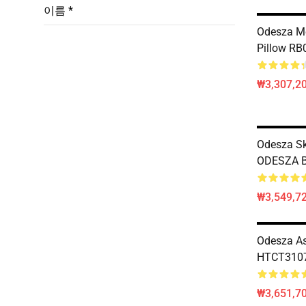
이름 *
Odesza M
Pillow RB
₩3,307,20
Odesza S
ODESZA 
₩3,549,72
Odesza As
HTCT3107
₩3,651,70