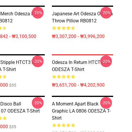
-20%
-20%
Merch Odesza Flat
Japanese Art Odesza Odesza
B0812
Throw Pillow RB0812
842 - ₩3,100,500
₩3,307,200 - ₩3,996,200
-20%
-20%
 Stipple HTCT3107
Odesza In Return HTCT3107
T-Shirt
ODESZA T-Shirt
,000
₩3,651,700 - ₩4,202,900
$35
-20%
-20%
Disco Ball
A Moment Apart Black
07 ODESZA T-Shirt
Graphic LA 0806 ODESZA T-
Shirt
,000
$35