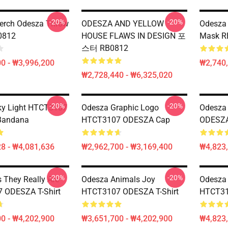
-20%
-20%
erch Odesza Throw
ODESZA AND YELLOW
Odesza 
0812
HOUSE FLAWS IN DESIGN 포
Mask R
스터 RB0812
0 - ₩3,996,200
₩2,740,
₩2,728,440 - ₩6,325,020
-20%
-20%
ky Light HTCT3107
Odesza Graphic Logo
Odesza
Bandana
HTCT3107 ODESZA Cap
ODESZA 
8 - ₩4,081,636
₩2,962,700 - ₩3,169,400
₩4,823
-20%
-20%
 They Really Are
Odesza Animals Joy
Odesza 
 ODESZA T-Shirt
HTCT3107 ODESZA T-Shirt
HTCT31
0 - ₩4,202,900
₩3,651,700 - ₩4,202,900
₩4,823