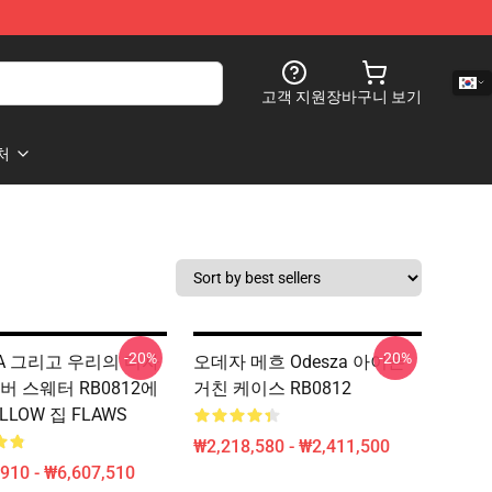
고객 지원
장바구니 보기
처
-20%
-20%
ZA 그리고 우리의 디자
오데자 메흐 Odesza 아이폰
버 스웨터 RB0812에
거친 케이스 RB0812
LLOW 집 FLAWS
₩2,218,580 - ₩2,411,500
910 - ₩6,607,510