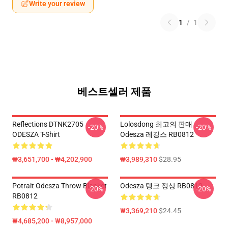
Write your review
1
/
1
베스트셀러 제품
Reflections DTNK2705
Lolosdong 최고의 판매
-20%
-20%
ODESZA T-Shirt
Odesza 레깅스 RB0812
₩3,651,700 - ₩4,202,900
₩3,989,310
$28.95
Potrait Odesza Throw Blanket
Odesza 탱크 정상 RB0812
-20%
-20%
RB0812
₩3,369,210
$24.45
₩4,685,200 - ₩8,957,000