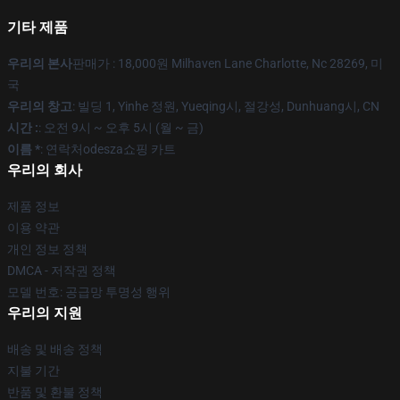
기타 제품
우리의 본사
판매가 : 18,000원 Milhaven Lane Charlotte, Nc 28269, 미
국
우리의 창고
: 빌딩 1, Yinhe 정원, Yueqing시, 절강성, Dunhuang시, CN
시간 :
: 오전 9시 ~ 오후 5시 (월 ~ 금)
이름 *
: 연락처odesza쇼핑 카트
우리의 회사
제품 정보
이용 약관
개인 정보 정책
DMCA - 저작권 정책
모델 번호: 공급망 투명성 행위
우리의 지원
배송 및 배송 정책
지불 기간
반품 및 환불 정책