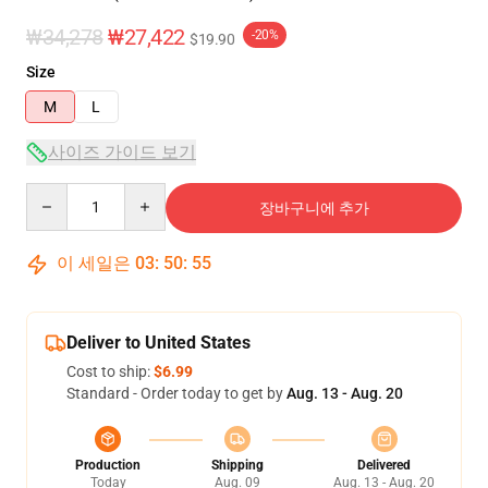
₩34,278
₩27,422
-20%
$19.90
Size
M
L
사이즈 가이드 보기
Quantity
장바구니에 추가
이 세일은
03
:
50
:
54
Deliver to United States
Cost to ship:
$6.99
Standard - Order today to get by
Aug. 13 - Aug. 20
Production
Shipping
Delivered
Today
Aug. 09
Aug. 13 - Aug. 20