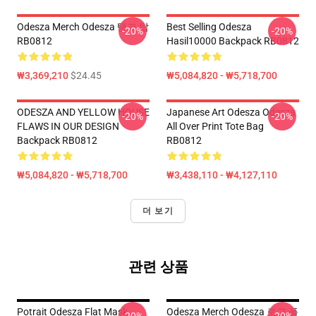
Odesza Merch Odesza 탱크 탑
Best Selling Odesza
-20%
-20%
RB0812
Hasil10000 Backpack RB0812
₩3,369,210
$24.45
₩5,084,820 - ₩5,718,700
ODESZA AND YELLOW HOUSE
Japanese Art Odesza Odesza
-20%
-20%
FLAWS IN OUR DESIGN
All Over Print Tote Bag
Backpack RB0812
RB0812
₩5,084,820 - ₩5,718,700
₩3,438,110 - ₩4,127,110
더 보기
관련 상품
Potrait Odesza Flat Mask
Odesza Merch Odesza 로고 플