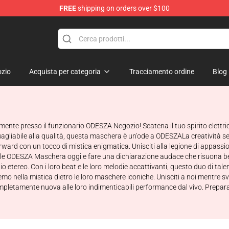
FREE
shipping on orders over $100
zio
Acquista per categoria
Tracciamento ordine
Blog
ente presso il funzionario ODESZA Negozio! Scatena il tuo spirito elettric
gliabile alla qualità, questa maschera è un'ode a ODESZALa creatività senz
rward con un tocco di mistica enigmatica. Unisciti alla legione di appas
vole ODESZA Maschera oggi e fare una dichiarazione audace che risuona be
o etereo. Con i loro beat e le loro melodie accattivanti, questo duo di talen
mo nella mistica dietro le loro maschere iconiche. Unisciti a noi mentre s
etamente nuova alle loro indimenticabili performance dal vivo. Prepar