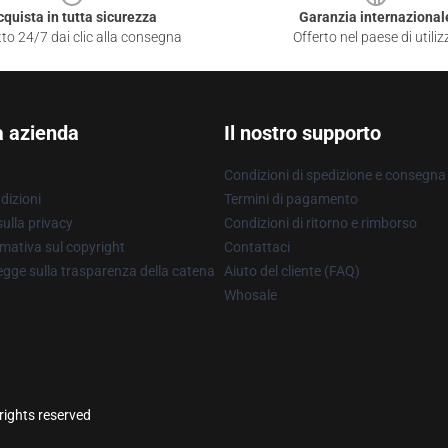
cquista in tutta sicurezza
Garanzia internazional
to 24/7 dai clic alla consegna
Offerto nel paese di utiliz
a azienda
Il nostro supporto
Condizioni di spedizione e consegna
dizioni
Termini di pagamento
ulla privacy
Condizioni di ritorno e rimborso
mativa sul copyright
Contattaci
gge sulla trasparenza della catena
Aiuto del cliente (FAQ)
Whosale
rights reserved