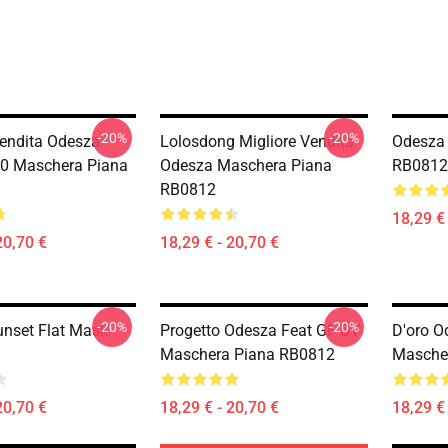
-20%
-20%
Vendita Odesza
Lolosdong Migliore Vendita
Odesza 
0 Maschera Piana
Odesza Maschera Piana
RB0812
RB0812
18,29 € 
20,70 €
18,29 € - 20,70 €
-20%
-20%
nset Flat Mask
Progetto Odesza Feat GF BV
D'oro O
Maschera Piana RB0812
Masche
20,70 €
18,29 € - 20,70 €
18,29 € 