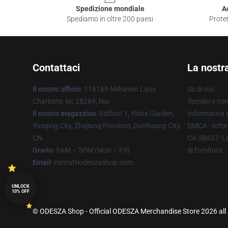
Spedizione mondiale
A
Spediamo in oltre 200 paesi
Protet
Contattaci
La nostr
Il nostro ufficio
: 116189 Milhaven Lane
Su di noi
Charlotte, Nc 28269, Noi
Termini e con
Il nostro magazzino
: Edificio 1, Yinhe Garden,
Informativa s
Yueqing City, Zhejiang Province, Dunhuang City,
DMCA - Infor
CN
CA SB657: Le
Orario
: 9AM – 5PM (Mon – Fri)
di fornitura
Email
: contattiodeszashop.com
UNLOCK
10% OFF
© ODESZA Shop - Official ODESZA Merchandise Store 2026 all 