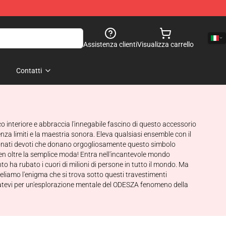
Assistenza clienti
Visualizza carrello
Contatti
o interiore e abbraccia l'innegabile fascino di questo accessorio
a limiti e la maestria sonora. Eleva qualsiasi ensemble con il
sionati devoti che donano orgogliosamente questo simbolo
n oltre la semplice moda! Entra nell'incantevole mondo
to ha rubato i cuori di milioni di persone in tutto il mondo. Ma
veliamo l'enigma che si trova sotto questi travestimenti
atevi per un'esplorazione mentale del ODESZA fenomeno della