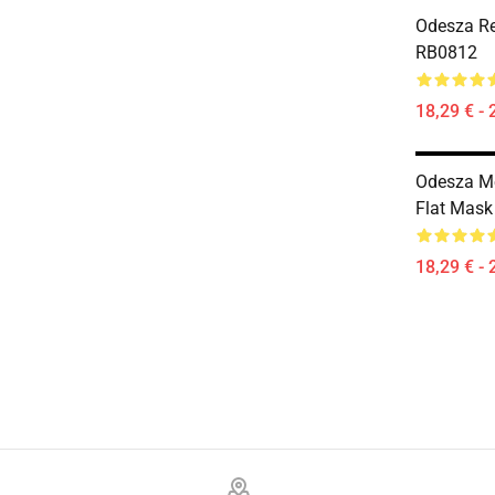
Odesza Re
RB0812
18,29 € - 
Odesza M
Flat Mas
18,29 € - 
Footer