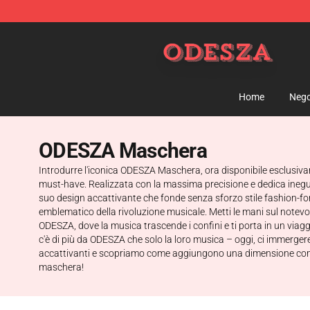
ODESZA Shop - Official ODESZA Merchandise Store
Home
Nego
ODESZA Maschera
Introdurre l'iconica ODESZA Maschera, ora disponibile esclusivam
must-have. Realizzata con la massima precisione e dedica inegua
suo design accattivante che fonde senza sforzo stile fashion-fo
emblematico della rivoluzione musicale. Metti le mani sul note
ODESZA, dove la musica trascende i confini e ti porta in un viaggi
c'è di più da ODESZA che solo la loro musica – oggi, ci immergere
accattivanti e scopriamo come aggiungono una dimensione compl
maschera!