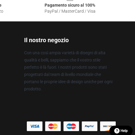
e
Pagamento sicuro al 100%
zo
PayPal / MasterCard / Visa
Il nostro negozio
Con una così ampia varietà di disegni di alta
qualità e belli, sappiamo che il vostro stile
perfetto è là fuori. I nostri prodotti sono stati
progettati dal team di livello mondiale che
portano le proprie idee di design uniche per ogni
prodotto.
Help