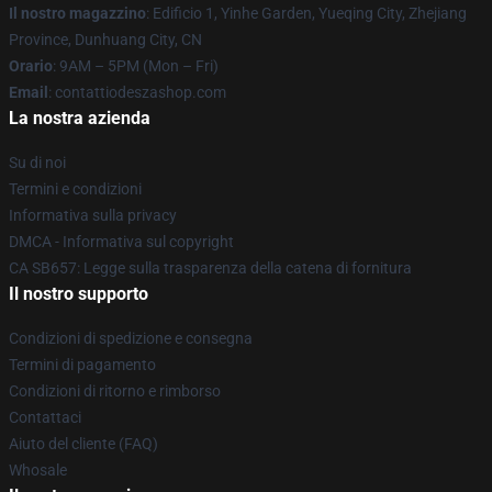
Il nostro magazzino
: Edificio 1, Yinhe Garden, Yueqing City, Zhejiang
Province, Dunhuang City, CN
Orario
: 9AM – 5PM (Mon – Fri)
Email
: contattiodeszashop.com
La nostra azienda
Su di noi
Termini e condizioni
Informativa sulla privacy
DMCA - Informativa sul copyright
CA SB657: Legge sulla trasparenza della catena di fornitura
Il nostro supporto
Condizioni di spedizione e consegna
Termini di pagamento
Condizioni di ritorno e rimborso
Contattaci
Aiuto del cliente (FAQ)
Whosale