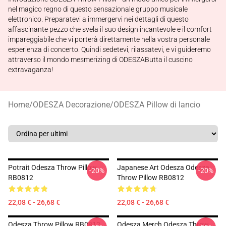
nel magico regno di questo sensazionale gruppo musicale
elettronico. Preparatevi a immergervi nei dettagli di questo
affascinante pezzo che svela il suo design incantevole e il comfort
impareggiabile che vi porterà direttamente nella vostra personale
esperienza di concerto. Quindi sedetevi, rilassatevi, e vi guideremo
attraverso il mondo mesmerizing di ODESZAButta il cuscino
extravaganza!
Home
/
ODESZA Decorazione
/
ODESZA Pillow di lancio
Potrait Odesza Throw Pillow
Japanese Art Odesza Odesza
-20%
-20%
RB0812
Throw Pillow RB0812
22,08 € - 26,68 €
22,08 € - 26,68 €
Odesza Throw Pillow RB0812
Odesza Merch Odesza Throw