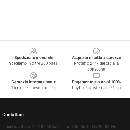
Footer
Spedizione mondiale
Acquista in tutta sicurezza
Spediamo in oltre 200 paesi
Protetto 24/7 dai clic alla
consegna
Garanzia internazionale
Pagamento sicuro al 100%
Offerto nel paese di utilizzo
PayPal / MasterCard / Visa
Contattaci
Il nostro ufficio
: 116189 Milhaven Lane Charlotte, Nc 28269, Noi