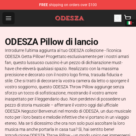
FREE
shipping on orders over $100
ODESZA Shop - Official ODESZA Merchandise Store
Open menu
ODESZA Pillow di lancio
Introdurre l'ultima aggiunta al tuo ODESZA collezione - l'iconica
ODESZA Getta Pillow! Progettato esclusivamente per i nostri amati
fan, questo lussuoso cuscino è un pezzo di dichiarazione must-
have che eleverà qualsiasi spazio. Realizzato con la massima
precisione e decorato con il nostro logo firma, trasuda fiducia e
stile. Che si tratti di decorare la vostra camera da letto o sporgere il
vostro soggiorno, questo ODESZA Throw Pillow aggiunge senza
sforzo un tocco di sofisticazione, mostrando il vostro amore
inaspettato per il leggendario duo. Non perdetevi di possedere un
pezzo di storia musicale – afferrare il vostro oggi dal ufficiale
ODESZA Negozio! Benvenuti nel mondo di ODESZA, un duo musicale
noto per i loro beats e melodie infettive che vi portano in un viaggio
etereo. Ma se ti dicessimo che ora non solo puoi ascoltare la loro
musica ma anche portarla in casa tua? Sì, hai sentito bene!
Introduzione ODESZA Throw Pillow - un modo unico per immergersi