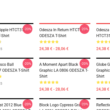
-20%
-20%
tipple HTCT3107
Odesza In Return HTCT3107
Odesza 
Shirt
ODESZA T-Shirt
HTCT31
24,38 € - 28,06 €
24,38 € 
35
-20%
-20%
sco Ball
A Moment Apart Black
Globe G
 ODESZA T-Shirt
Graphic LA 0806 ODESZA T-
Graphic
Shirt
Shirt
35
24,38 € - 28,06 €
24,38 € 
-20%
-20%
st 2012 Blue
Block Logo Cypress Graphic
Reflect