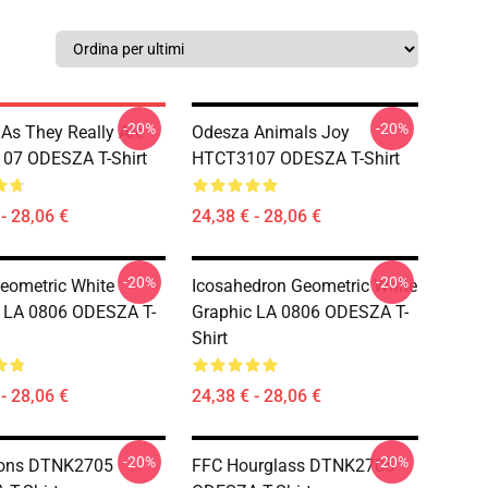
-20%
-20%
As They Really Are
Odesza Animals Joy
07 ODESZA T-Shirt
HTCT3107 ODESZA T-Shirt
- 28,06 €
24,38 € - 28,06 €
-20%
-20%
eometric White
Icosahedron Geometric White
 LA 0806 ODESZA T-
Graphic LA 0806 ODESZA T-
Shirt
- 28,06 €
24,38 € - 28,06 €
-20%
-20%
ions DTNK2705
FFC Hourglass DTNK2705