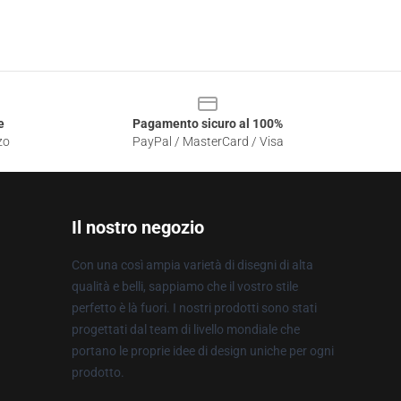
e
Pagamento sicuro al 100%
zo
PayPal / MasterCard / Visa
Il nostro negozio
Con una così ampia varietà di disegni di alta
qualità e belli, sappiamo che il vostro stile
perfetto è là fuori. I nostri prodotti sono stati
progettati dal team di livello mondiale che
portano le proprie idee di design uniche per ogni
prodotto.