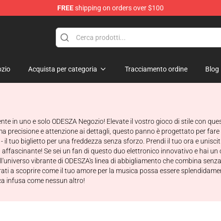
FREE
shipping on orders over $100
zio
Acquista per categoria
Tracciamento ordine
Blog
te in uno e solo ODESZA Negozio! Elevate il vostro gioco di stile con qu
recisione e attenzione ai dettagli, questo panno è progettato per fare 
 il tuo biglietto per una freddezza senza sforzo. Prendi il tuo ora e unisc
ffascinante! Se sei un fan di questo duo elettronico innovativo e hai un o
l'universo vibrante di ODESZA's linea di abbigliamento che combina senza s
arati a scoprire come il tuo amore per la musica possa essere splendidamen
ca infusa come nessun altro!