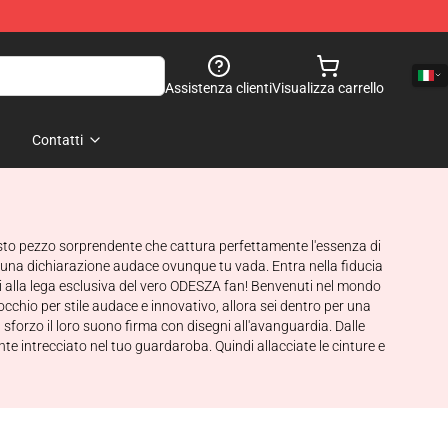
Assistenza clienti
Visualizza carrello
Contatti
esto pezzo sorprendente che cattura perfettamente l'essenza di
una dichiarazione audace ovunque tu vada. Entra nella fiducia
iti alla lega esclusiva del vero ODESZA fan! Benvenuti nel mondo
cchio per stile audace e innovativo, allora sei dentro per una
forzo il loro suono firma con disegni all'avanguardia. Dalle
te intrecciato nel tuo guardaroba. Quindi allacciate le cinture e