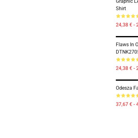
Graphic L
Shirt
24,38 € - 
Flaws In 
DTNK2705
24,38 € - 
Odesza Fa
37,67 € - 