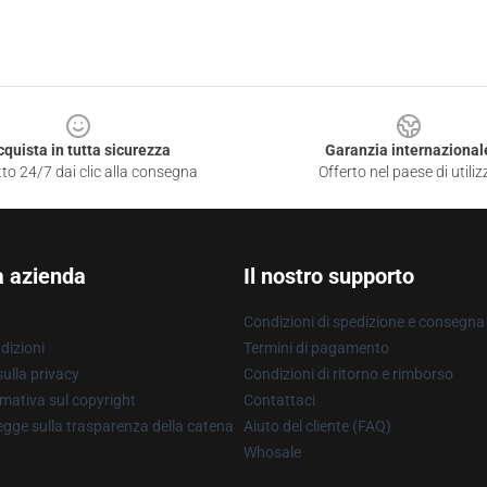
cquista in tutta sicurezza
Garanzia internazional
to 24/7 dai clic alla consegna
Offerto nel paese di utiliz
a azienda
Il nostro supporto
Condizioni di spedizione e consegna
dizioni
Termini di pagamento
ulla privacy
Condizioni di ritorno e rimborso
mativa sul copyright
Contattaci
gge sulla trasparenza della catena
Aiuto del cliente (FAQ)
Whosale