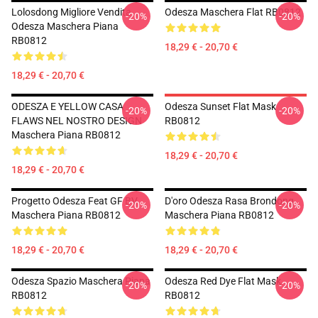
Lolosdong Migliore Vendita
Odesza Maschera Flat RB0812
-20%
-20%
Odesza Maschera Piana
RB0812
18,29 € - 20,70 €
18,29 € - 20,70 €
ODESZA E YELLOW CASA
Odesza Sunset Flat Mask
-20%
-20%
FLAWS NEL NOSTRO DESIGN
RB0812
Maschera Piana RB0812
18,29 € - 20,70 €
18,29 € - 20,70 €
Progetto Odesza Feat GF BV
D'oro Odesza Rasa Brondong
-20%
-20%
Maschera Piana RB0812
Maschera Piana RB0812
18,29 € - 20,70 €
18,29 € - 20,70 €
Odesza Spazio Maschera Piana
Odesza Red Dye Flat Mask
-20%
-20%
RB0812
RB0812