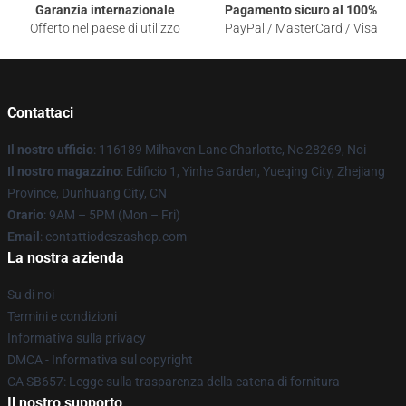
Garanzia internazionale
Pagamento sicuro al 100%
Offerto nel paese di utilizzo
PayPal / MasterCard / Visa
Contattaci
Il nostro ufficio
: 116189 Milhaven Lane Charlotte, Nc 28269, Noi
Il nostro magazzino
: Edificio 1, Yinhe Garden, Yueqing City, Zhejiang
Province, Dunhuang City, CN
Orario
: 9AM – 5PM (Mon – Fri)
Email
: contattiodeszashop.com
La nostra azienda
Su di noi
Termini e condizioni
Informativa sulla privacy
DMCA - Informativa sul copyright
CA SB657: Legge sulla trasparenza della catena di fornitura
Il nostro supporto