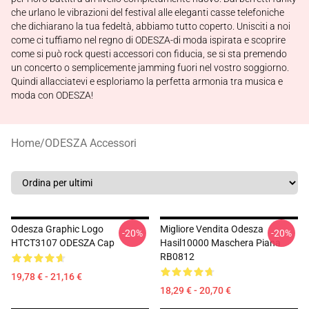
che urlano le vibrazioni del festival alle eleganti casse telefoniche
che dichiarano la tua fedeltà, abbiamo tutto coperto. Unisciti a noi
come ci tuffiamo nel regno di ODESZA-di moda ispirata e scoprire
come si può rock questi accessori con fiducia, se si sta premendo
un concerto o semplicemente jamming fuori nel vostro soggiorno.
Quindi allacciatevi e esploriamo la perfetta armonia tra musica e
moda con ODESZA!
Home
/
ODESZA Accessori
Odesza Graphic Logo
Migliore Vendita Odesza
-20%
-20%
HTCT3107 ODESZA Cap
Hasil10000 Maschera Piana
RB0812
19,78 € - 21,16 €
18,29 € - 20,70 €