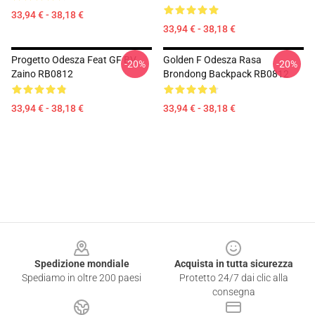
33,94 € - 38,18 €
33,94 € - 38,18 €
Progetto Odesza Feat GF BV
Golden F Odesza Rasa
-20%
-20%
Zaino RB0812
Brondong Backpack RB0812
33,94 € - 38,18 €
33,94 € - 38,18 €
Footer
Spedizione mondiale
Acquista in tutta sicurezza
Spediamo in oltre 200 paesi
Protetto 24/7 dai clic alla
consegna