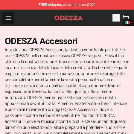
FREE
shipping on orders over $100
ODESZA Shop - Official ODESZA Merchandise Store
Open menu
ODESZA Accessori
Introduzione ODESZA Accessori, la destinazione finale per tutte le
cose ODESZA nella nostra esclusiva ODESZA Negozio. Eleva il tuo
stile con la nostra collezione di accessori accuratamente curata che
incarna l'essenza della fiducia e della creatività. Da berretti eleganti
a spilli di elaborazione delle dichiarazioni, ogni pezzo è progettato
per completare perfettamente la vostra personalità unica e
migliorare senza sforzo qualsiasi outfit. Scopri il potere di auto-
espressione attraverso la nostra alta qualità, ufficialmente
autorizzato ODESZA merce, realizzata con amore per i nostri
appassionati devoti in tutta l'America. Scatena il tuo trend interiore
e unisciti al movimento di oggi ODESZA Accessori – dove la
passione incontra la moda! Benvenuti nel mondo di ODESZA
accessori – dove la musica incontra lo stile! Se sei un fan di questo
dinamico duo electro-pop, allora preparati a prendere il tuo amore
per i loro battiti a un livello completamente nuovo. Dai berretti funky