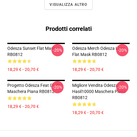
VISUALIZZA ALTRO
Prodotti correlati
Odesza Sunset Flat Mask
Odesza Merch Odesza Logo
-20%
-20%
RB0812
Flat Mask RB0812
18,29 € - 20,70 €
18,29 € - 20,70 €
Progetto Odesza Feat GF BV
Migliore Vendita Odesza
-20%
-20%
Maschera Piana RB0812
Hasil10000 Maschera Piana
RB0812
18,29 € - 20,70 €
18,29 € - 20,70 €
Footer