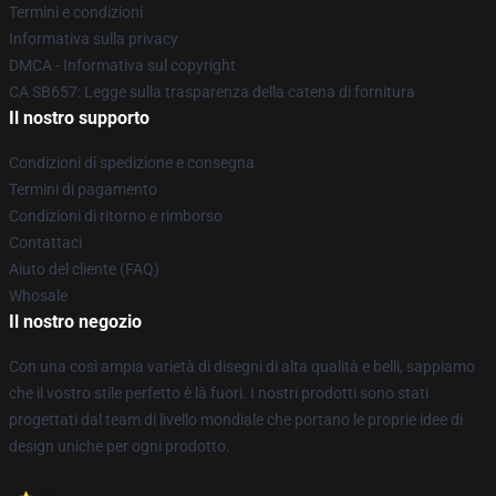
Termini e condizioni
Informativa sulla privacy
DMCA - Informativa sul copyright
CA SB657: Legge sulla trasparenza della catena di fornitura
Il nostro supporto
Condizioni di spedizione e consegna
Termini di pagamento
Condizioni di ritorno e rimborso
Contattaci
Aiuto del cliente (FAQ)
Whosale
Il nostro negozio
Con una così ampia varietà di disegni di alta qualità e belli, sappiamo
che il vostro stile perfetto è là fuori. I nostri prodotti sono stati
progettati dal team di livello mondiale che portano le proprie idee di
design uniche per ogni prodotto.