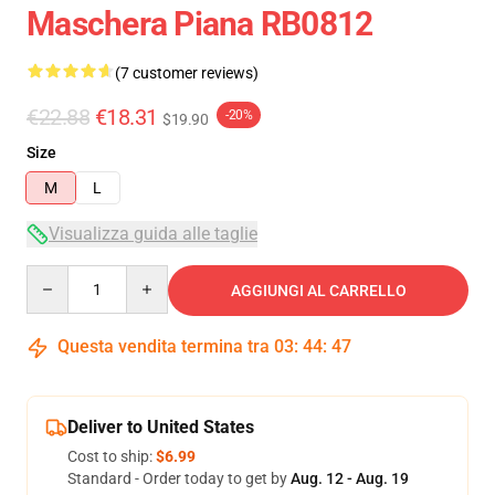
Maschera Piana RB0812
(7 customer reviews)
€22.88
€18.31
-20%
$19.90
Size
M
L
Visualizza guida alle taglie
Quantity
AGGIUNGI AL CARRELLO
Questa vendita termina tra
03
:
44
:
47
Deliver to United States
Cost to ship:
$6.99
Standard - Order today to get by
Aug. 12 - Aug. 19