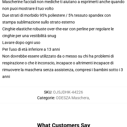
Mascherine facciali non mediche ti aiutano a esprimerti anche quando
non puoi mostrare il tuo volto
Due strati di morbido 95% poliestere / 5% tessuto spandex con
stampa sublimazione sullo strato esterno
Cinghie elastiche robuste over-the-ear con perline per regolare le
cinghie per una vestibilità snug
Lavare dopo ogni uso
Per l'uso di età inferiore a 13 anni
Non dovrebbe essere utilizzato da o messo su chi ha problemi di
respirazione o che è inconscio, incapace o altrimenti incapace di
rimuovere la maschera senza assistenza, compresi i bambini sotto i 3
anni
SKU
:
OJSJDHK-44226
Categorie
:
ODESZA Maschera
,
What Customers Say