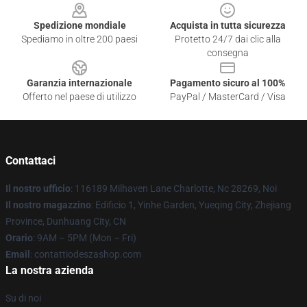
Spedizione mondiale
Acquista in tutta sicurezza
Spediamo in oltre 200 paesi
Protetto 24/7 dai clic alla
consegna
Garanzia internazionale
Pagamento sicuro al 100%
Offerto nel paese di utilizzo
PayPal / MasterCard / Visa
Contattaci
Il nostro ufficio
: 116189 Milhaven Lane Charlotte, Nc 28269, Noi
Il nostro magazzino
: Edificio 1, Yinhe Garden, Yueqing City, Zhejiang
Province, Dunhuang City, CN
Orario
: 9AM – 5PM (Mon – Fri)
Email
: contattiodeszashop.com
La nostra azienda
Su di noi