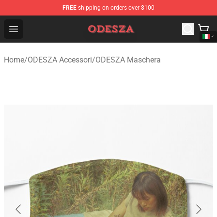
FREE
shipping on orders over $100
ODESZA Shop - Official ODESZA Merchandise Store
Open menu
Home
/
ODESZA Accessori
/
ODESZA Maschera