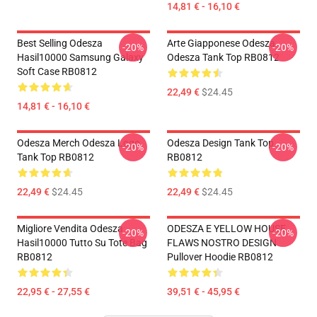
14,81 € - 16,10 €
Best Selling Odesza
Arte Giapponese Odesza
-20%
-20%
Hasil10000 Samsung Galaxy
Odesza Tank Top RB0812
Soft Case RB0812
22,49 €
$24.45
14,81 € - 16,10 €
Odesza Merch Odesza Logo
Odesza Design Tank Top
-20%
-20%
Tank Top RB0812
RB0812
22,49 €
$24.45
22,49 €
$24.45
Migliore Vendita Odesza
ODESZA E YELLOW HOUSE
-20%
-20%
Hasil10000 Tutto Su Tote Bag
FLAWS NOSTRO DESIGN
RB0812
Pullover Hoodie RB0812
22,95 € - 27,55 €
39,51 € - 45,95 €