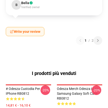
Bella
B
Verified owner
Write your review
1
/
2
I prodotti più venduti
# Odesza Custodia Per
Odesza Merch Odesza Logo
-20%
-20%
IPhone RB0812
Samsung Galaxy Soft Case
RB0812
14,81 € - 16,10 €