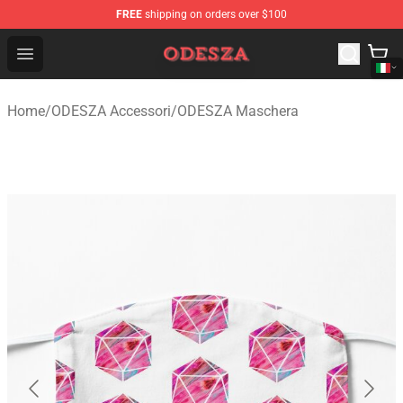
FREE
shipping on orders over $100
ODESZA Shop - Official ODESZA Merchandise Store
Open menu
Home
/
ODESZA Accessori
/
ODESZA Maschera