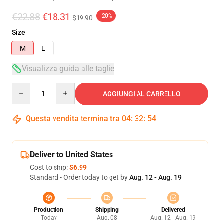
€22.88
€18.31
-20%
$19.90
Size
M
L
Visualizza guida alle taglie
Quantity
AGGIUNGI AL CARRELLO
Questa vendita termina tra
04
:
32
:
54
Deliver to United States
Cost to ship:
$6.99
Standard - Order today to get by
Aug. 12 - Aug. 19
Production
Shipping
Delivered
Today
Aug. 08
Aug. 12 - Aug. 19