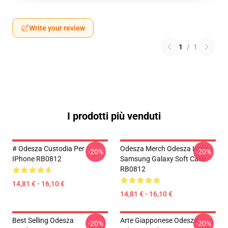
Write your review
1
/
1
I prodotti più venduti
# Odesza Custodia Per
Odesza Merch Odesza Logo
-20%
-20%
IPhone RB0812
Samsung Galaxy Soft Case
RB0812
14,81 € - 16,10 €
14,81 € - 16,10 €
Best Selling Odesza
Arte Giapponese Odesza
-20%
-20%