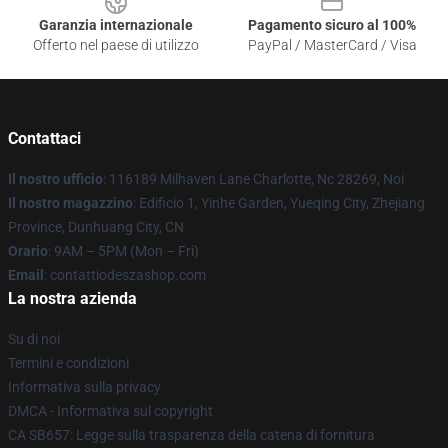
Garanzia internazionale
Pagamento sicuro al 100%
Offerto nel paese di utilizzo
PayPal / MasterCard / Visa
Contattaci
Il nostro ufficio
: 116189 Milhaven Lane Charlotte, Nc 28269, Noi
Il nostro magazzino
: Edificio 1, Yinhe Garden, Yueqing City, Zhejiang
Province, Dunhuang City, CN
Orario
: 9AM – 5PM (Mon – Fri)
Email
: contattiodeszashop.com
La nostra azienda
Su di noi
Termini e condizioni
Informativa sulla privacy
DMCA - Informativa sul copyright
CA SB657: Legge sulla trasparenza della catena di fornitura