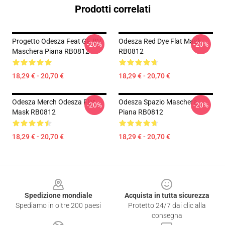
Prodotti correlati
Progetto Odesza Feat GF BV
Odesza Red Dye Flat Mask
-20%
-20%
Maschera Piana RB0812
RB0812
18,29 € - 20,70 €
18,29 € - 20,70 €
Odesza Merch Odesza Flat
Odesza Spazio Maschera
-20%
-20%
Mask RB0812
Piana RB0812
18,29 € - 20,70 €
18,29 € - 20,70 €
Footer
Spedizione mondiale
Acquista in tutta sicurezza
Spediamo in oltre 200 paesi
Protetto 24/7 dai clic alla
consegna