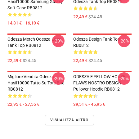
Hasil10000 Samsung Galaxy
Odesza Tank Top RB0812
Soft Case RB0812
22,49 €
$24.45
14,81 € - 16,10 €
Odesza Merch Odesza Logo
Odesza Design Tank Top
-20%
-20%
Tank Top RB0812
RB0812
22,49 €
$24.45
22,49 €
$24.45
Migliore Vendita Odesza
ODESZA E YELLOW HOUSE
-20%
-20%
Hasil10000 Tutto Su Tote Bag
FLAWS NOSTRO DESIGN
RB0812
Pullover Hoodie RB0812
22,95 € - 27,55 €
39,51 € - 45,95 €
VISUALIZZA ALTRO