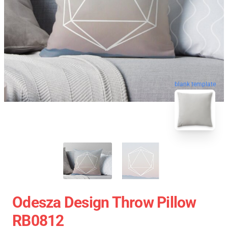
blank template
Odesza Design Throw Pillow
RB0812