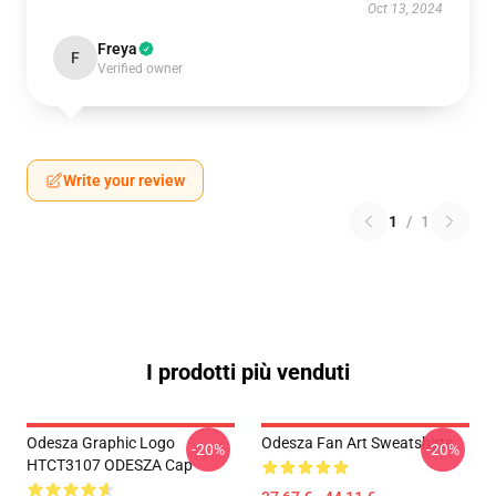
Oct 13, 2024
Freya
F
Verified owner
Write your review
1
/
1
I prodotti più venduti
Odesza Graphic Logo
Odesza Fan Art Sweatshirts
-20%
-20%
HTCT3107 ODESZA Cap