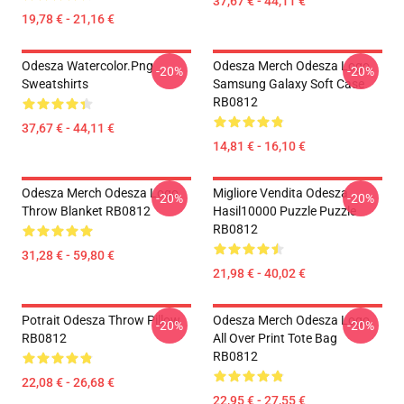
37,67 € - 44,11 €
19,78 € - 21,16 €
Odesza Watercolor.png
Odesza Merch Odesza Logo
-20%
-20%
Sweatshirts
Samsung Galaxy Soft Case
RB0812
37,67 € - 44,11 €
14,81 € - 16,10 €
Odesza Merch Odesza Logo
Migliore Vendita Odesza
-20%
-20%
Throw Blanket RB0812
Hasil10000 Puzzle Puzzle
RB0812
31,28 € - 59,80 €
21,98 € - 40,02 €
Potrait Odesza Throw Pillow
Odesza Merch Odesza Logo
-20%
-20%
RB0812
All Over Print Tote Bag
RB0812
22,08 € - 26,68 €
22,95 € - 27,55 €