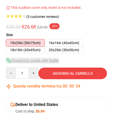
This is pillow cover only, insert is not included.
(3 customer reviews)
€33.35
€26.68
-20%
$29.00
Size
19x29in (50x75cm)
16x16in (40x40cm)
18x18in (45x45cm)
20x20in (50x50cm)
Visualizza guida alle taglie
Quantity
AGGIUNGI AL CARRELLO
Questa vendita termina tra
00
:
50
:
53
Deliver to United States
Cost to ship:
$6.99