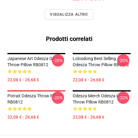
VISUALIZZA ALTRO
Prodotti correlati
Japanese Art Odesza Odesza
Lolosdong Best Selling
-20%
-20%
Throw Pillow RB0812
Odesza Throw Pillow RB0812
22,08 € - 26,68 €
22,08 € - 26,68 €
Potrait Odesza Throw Pillow
Odesza Merch Odesza Logo
-20%
-20%
RB0812
Throw Pillow RB0812
22,08 € - 26,68 €
22,08 € - 26,68 €