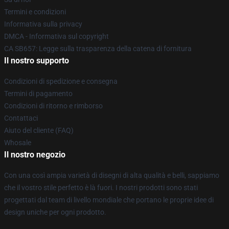
Termini e condizioni
Informativa sulla privacy
DMCA - Informativa sul copyright
CA SB657: Legge sulla trasparenza della catena di fornitura
Il nostro supporto
Condizioni di spedizione e consegna
Termini di pagamento
Condizioni di ritorno e rimborso
Contattaci
Aiuto del cliente (FAQ)
Whosale
Il nostro negozio
Con una così ampia varietà di disegni di alta qualità e belli, sappiamo
che il vostro stile perfetto è là fuori. I nostri prodotti sono stati
progettati dal team di livello mondiale che portano le proprie idee di
design uniche per ogni prodotto.