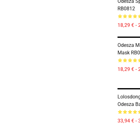
Odesza Sp
RB0812
18,29 € - 
Odesza Me
Mask RB0
18,29 € - 
Lolosdong
Odesza B
33,94 € - 