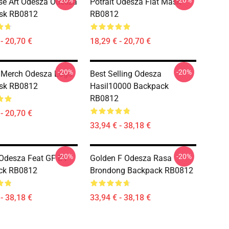
-20%
-20%
e Art Odesza Odesza
Potrait Odesza Flat Mask
ask RB0812
RB0812
- 20,70 €
18,29 € - 20,70 €
-20%
-20%
 Merch Odesza Logo
Best Selling Odesza
ask RB0812
Hasil10000 Backpack
RB0812
- 20,70 €
33,94 € - 38,18 €
-20%
-20%
 Odesza Feat GF BV
Golden F Odesza Rasa
ck RB0812
Brondong Backpack RB0812
- 38,18 €
33,94 € - 38,18 €