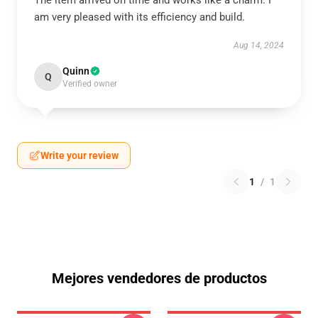
The item arrived on time and works like a charm. I
am very pleased with its efficiency and build.
Aug 14, 2024
Quinn
Q
Verified owner
Write your review
1
/
1
Mejores vendedores de productos