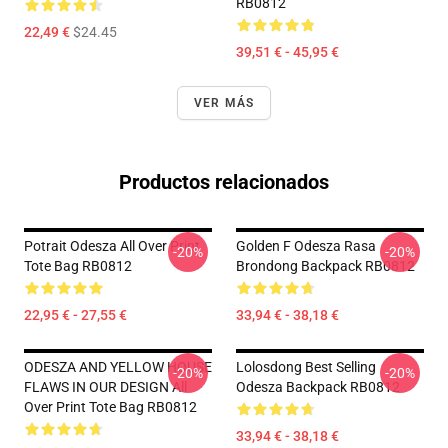
RB0812
22,49 €
$24.45
39,51 € - 45,95 €
VER MÁS
Productos relacionados
Potrait Odesza All Over Print
Golden F Odesza Rasa
-20%
-20%
Tote Bag RB0812
Brondong Backpack RB0812
22,95 € - 27,55 €
33,94 € - 38,18 €
ODESZA AND YELLOW HOUSE
Lolosdong Best Selling
-20%
-20%
FLAWS IN OUR DESIGN All
Odesza Backpack RB0812
Over Print Tote Bag RB0812
33,94 € - 38,18 €