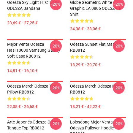
Odesza Sky Light HTCT3107
Globe Geometric White
-20%
-20%
ODESZA Bandana
Graphic LA 0806 ODESZA T-
Shirt
23,69 € - 27,25 €
24,38 € - 28,06 €
Mejor Venta Odesza
Odesza Sunset Flat Mask
-20%
-20%
Hasil10000 Samsung Galaxy
RB0812
Soft Case RB0812
18,29 € - 20,70 €
14,81 € - 16,10 €
Odesza Merch Odesza Tiro
Odesza Merch Odesza Poster
-20%
-20%
Pillow RB0812
RB0812
22,08 € - 26,68 €
18,21 € - 42,22 €
Arte Japonés Odesza Odesza
Lolosdong Mejor Venta
-20%
-20%
Tanque Top RB0812
Odesza Pullover Hoodie