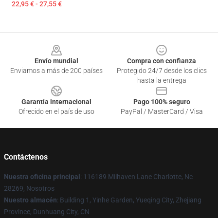
22,95 € - 27,55 €
Footer
Envío mundial
Compra con confianza
Enviamos a más de 200 países
Protegido 24/7 desde los clics
hasta la entrega
Garantía internacional
Pago 100% seguro
Ofrecido en el país de uso
PayPal / MasterCard / Visa
Contáctenos
Nuestra oficina principal
: 116189 Milhaven Lane Charlotte, Nc
28269, Nosotros
Nuestro almacén
: Building 1, Yinhe Garden, Yueqing City, Zhejiang
Province, Dunhuang City, CN