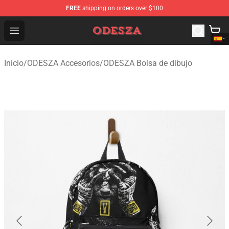
FREE
shipping on orders over $100
ODESZA Shop - Official ODESZA Merchandise Store
Open menu
Inicio
/
ODESZA Accesorios
/
ODESZA Bolsa de dibujo