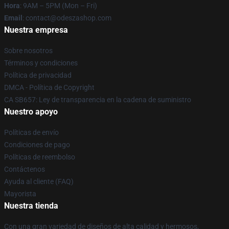
Hora
: 9AM – 5PM (Mon – Fri)
Email
: contact@odeszashop.com
Nuestra empresa
Sobre nosotros
Términos y condiciones
Política de privacidad
DMCA - Política de Copyright
CA SB657: Ley de transparencia en la cadena de suministro
Nuestro apoyo
Políticas de envío
Condiciones de pago
Políticas de reembolso
Contáctenos
Ayuda al cliente (FAQ)
Mayorista
Nuestra tienda
Con una gran variedad de diseños de alta calidad y hermosos,