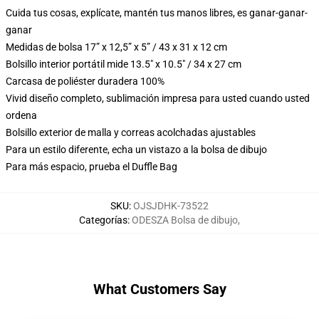
Cuida tus cosas, explícate, mantén tus manos libres, es ganar-ganar-
ganar
Medidas de bolsa 17” x 12,5” x 5” / 43 x 31 x 12 cm
Bolsillo interior portátil mide 13.5" x 10.5" / 34 x 27 cm
Carcasa de poliéster duradera 100%
Vivid diseño completo, sublimación impresa para usted cuando usted
ordena
Bolsillo exterior de malla y correas acolchadas ajustables
Para un estilo diferente, echa un vistazo a la bolsa de dibujo
Para más espacio, prueba el Duffle Bag
SKU
:
OJSJDHK-73522
Categorías
:
ODESZA Bolsa de dibujo
,
What Customers Say