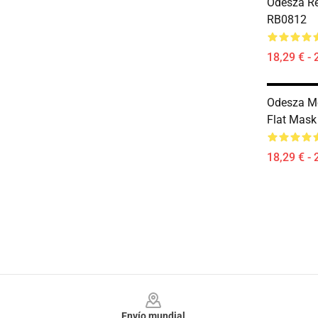
Odesza Re
RB0812
18,29 € - 
Odesza M
Flat Mas
18,29 € - 
Footer
Envío mundial