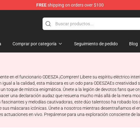
FREE
shipping on orders over $100
a
Comprar por categoría
Seguimiento de pedido
Blog
te en el funcionario ODESZA ¡Compren! Libere su espíritu eléctrico inter
 igual a la calidad, esta máscara es un odo para ODESZAEs creatividad si
 un toque de mística enigmática. Únete a la legión de devotos fans que 
hacer una declaración audaz que resuena mucho más allá de la mera mo
itmos fascinantes y melodías cautivadoras, este dúo talentoso ha robado 
de sus máscaras icónicas. Únete a nosotros mientras desentrañamos el e
es actuaciones en vivo. Prepárense para una exploración consciente de