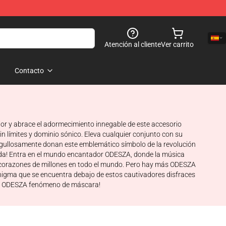
Atención al cliente
Ver carrito
Contacto
ior y abrace el adormecimiento innegable de este accesorio
n límites y dominio sónico. Eleva cualquier conjunto con su
orgullosamente donan este emblemático símbolo de la revolución
da! Entra en el mundo encantador ODESZA, donde la música
los corazones de millones en todo el mundo. Pero hay más ODESZA
nigma que se encuentra debajo de estos cautivadores disfraces
 la ODESZA fenómeno de máscara!