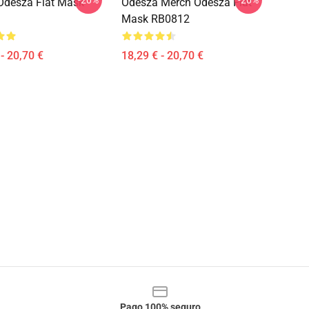
-20%
-20%
 Odesza Flat Mask
Odesza Merch Odesza Flat
Mask RB0812
- 20,70 €
18,29 € - 20,70 €
Pago 100% seguro