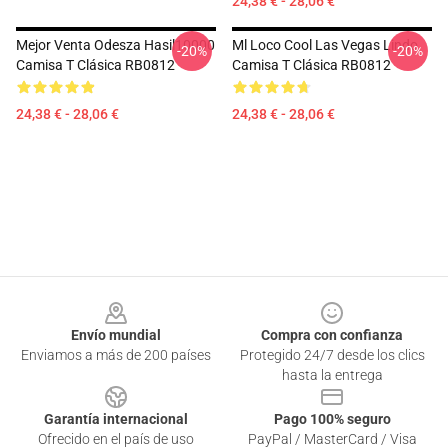
24,38 € - 28,06 €
Mejor Venta Odesza Hasil10000
Ml Loco Cool Las Vegas Lindo
-20%
-20%
Camisa T Clásica RB0812
Camisa T Clásica RB0812
24,38 € - 28,06 €
24,38 € - 28,06 €
Footer
Envío mundial
Compra con confianza
Enviamos a más de 200 países
Protegido 24/7 desde los clics
hasta la entrega
Garantía internacional
Pago 100% seguro
Ofrecido en el país de uso
PayPal / MasterCard / Visa