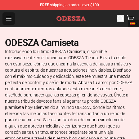
FREE
shipping on orders over $100
ODESZA Shop - Official ODESZA Merchandise Store
Open menu
ODESZA Camiseta
Introduciendo lo último ODESZA Camiseta, disponible
exclusivamente en el funcionario ODESZA Tienda. Eleva tu estilo
con esta pieza icónica que encarna la esencia de nuestra música y
captura el espíritu de nuestras actuaciones inolvidables. Diseñado
con el máximo cuidado y dedicación, este tee muestra una mezcla
perfecta de confort y diseño de moda. Abraza tu amor por ODESZA
confiadamente mientras aplaudes esta mercancía debe tener,
diseñada para hacer que las cabezas giren donde vayas. Únete a
nuestra tribu de devotos fans al agarrar tu propia ODESZA
¡Camiseta hoy! Bienvenido al mundo ODESZA, donde los ritmos
etéreos y las melodías fascinantes te transportan a un reino de
pura dicha musical. Si eres un fan duro de morir o simplemente
alguien que aprecia melodías electrizantes que hacen que tu
corazón salte un ritmo, entonces prepárate para un viaje
emocionante a través de nuestro blog dedicado a ninguna otra