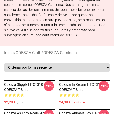
cosa que el icónico ODESZA Camiseta. Nos sumergimos en la
esencia detrás de este elemento de ropa que debe tener, explorar
sus elementos de diseño únicos, y desvelar por qué se ha
convertido más que sólo en otra pieza de ropa, pero más bien un
símbolo de pertenencia a una tribu encantada unida por sonidos
sin rivales. Así que agarra tus auriculares y prepárate para
sumergirse en el mundo cautivador de ODESZA!
Inicio
/
ODESZA Cloth
/
ODESZA Camiseta
Odesza Stipple HTCT3107
Odesza In Return HTCT3107
-20%
-20%
ODESZA T-Shirt
ODESZA T-Shirt
32,20 €
$35
24,38 € - 28,06 €
Odesza As They Really Are
Odesza Animals Joy HTCT3107