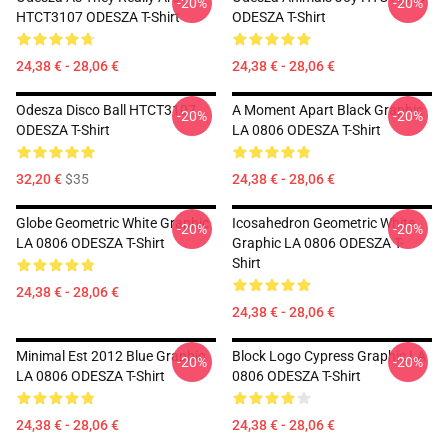
-20%
-20%
HTCT3107 ODESZA T-Shirt
ODESZA T-Shirt
24,38 € - 28,06 €
24,38 € - 28,06 €
Odesza Disco Ball HTCT3107
A Moment Apart Black Graphic
-20%
-20%
ODESZA T-Shirt
LA 0806 ODESZA T-Shirt
32,20 €
$35
24,38 € - 28,06 €
Globe Geometric White Graphic
Icosahedron Geometric White
-20%
-20%
LA 0806 ODESZA T-Shirt
Graphic LA 0806 ODESZA T-
Shirt
24,38 € - 28,06 €
24,38 € - 28,06 €
Minimal Est 2012 Blue Graphic
Block Logo Cypress Graphic LA
-20%
-20%
LA 0806 ODESZA T-Shirt
0806 ODESZA T-Shirt
24,38 € - 28,06 €
24,38 € - 28,06 €