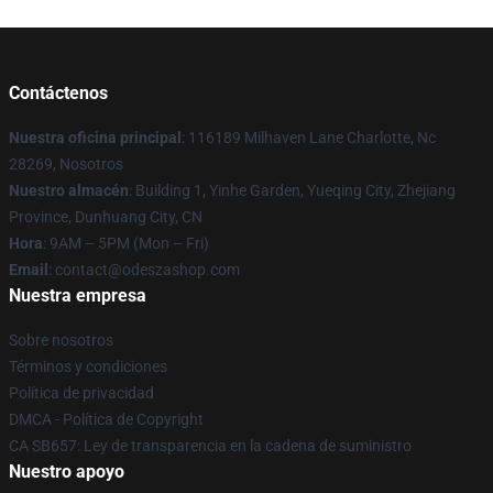
Contáctenos
Nuestra oficina principal
: 116189 Milhaven Lane Charlotte, Nc
28269, Nosotros
Nuestro almacén
: Building 1, Yinhe Garden, Yueqing City, Zhejiang
Province, Dunhuang City, CN
Hora
: 9AM – 5PM (Mon – Fri)
Email
: contact@odeszashop.com
Nuestra empresa
Sobre nosotros
Términos y condiciones
Política de privacidad
DMCA - Política de Copyright
CA SB657: Ley de transparencia en la cadena de suministro
Nuestro apoyo