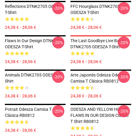
Reflections DTNK2705 ODESZA
FFC Hourglass DTNK2705
-20%
-20%
T-Shirt
ODESZA T-Shirt
24,38 € - 28,06 €
24,38 € - 28,06 €
Flaws In Our Design DTNK2705
The Last Goodbye Live Band
-20%
-20%
ODESZA T-Shirt
DTNK2705 ODESZA T-Shirt
24,38 € - 28,06 €
24,38 € - 28,06 €
Animals DTNK2705 ODESZA T-
Arte Japonés Odesza Odesza
-20%
-20%
Shirt
Camisa T Clásica RB0812
24,38 € - 28,06 €
24,38 € - 28,06 €
Potrait Odesza Camisa T
ODESZA AND YELLOW HOUSE
-20%
-20%
Clásica RB0812
FLAWS IN OUR DESIGN Classic
T Shirt RB0812
24,38 € - 28,06 €