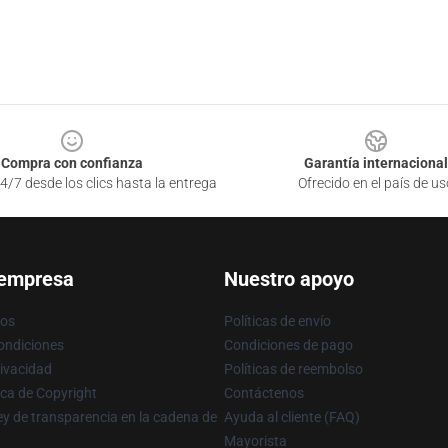
Compra con confianza
Garantía internacional
4/7 desde los clics hasta la entrega
Ofrecido en el país de us
 empresa
Nuestro apoyo
ros
Políticas de envío
ondiciones
Condiciones de pago
rivacidad
Políticas de reembolso
ica de Copyright
Contáctenos
y de transparencia en la cadena de
Ayuda al cliente (FAQ)
Mayorista