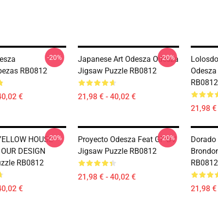
-20%
-20%
desza
Japanese Art Odesza Odesza
Lolosdo
ezas RB0812
Jigsaw Puzzle RB0812
Odesza
RB0812
40,02 €
21,98 € - 40,02 €
21,98 € 
-20%
-20%
YELLOW HOUSE
Proyecto Odesza Feat GF BV
Dorado
 OUR DESIGN
Jigsaw Puzzle RB0812
Brondo
uzzle RB0812
RB0812
21,98 € - 40,02 €
40,02 €
21,98 € 