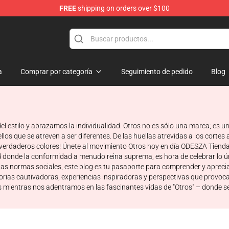
FREE
shipping on orders over $100
a
Comprar por categoría
Seguimiento de pedido
Blog
l estilo y abrazamos la individualidad. Otros no es sólo una marca; es un
s que se atreven a ser diferentes. De las huellas atrevidas a los cortes a
us verdaderos colores! Únete al movimiento Otros hoy en día ODESZA Tiend
 donde la conformidad a menudo reina suprema, es hora de celebrar lo únic
as normas sociales, este blog es tu pasaporte para comprender y aprecia
storias cautivadoras, experiencias inspiradoras y perspectivas que pro
nes mientras nos adentramos en las fascinantes vidas de "Otros" – donde s