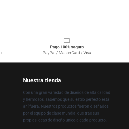
Pago 100% seguro
o
PayPal / MasterCard / Visa
Nuestra tienda
Con una gran variedad de diseños de alta calidad
y hermosos, sabemos que su estilo perfecto está
ahí fuera. Nuestros productos fueron diseñados
por el equipo de clase mundial que trae sus
propias ideas de diseño único a cada producto.