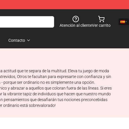
Atención al cliente
Ver carrito
Contacto
a actitud que te separa de la multitud. Eleva tu juego de moda
trevidos, Otros te facultan para expresarte con confianza y sin
a - porque ser ordinario no es simplemente una opción.
o y abrazar a aquellos que coloran fuera de las líneas. Si eres
r la vibrante tapiz de individuos que hacen que nuestro mundo
vocan pensamientos que desafiarán tus nociones preconcebidas
er ordinario está sobrevalorado!